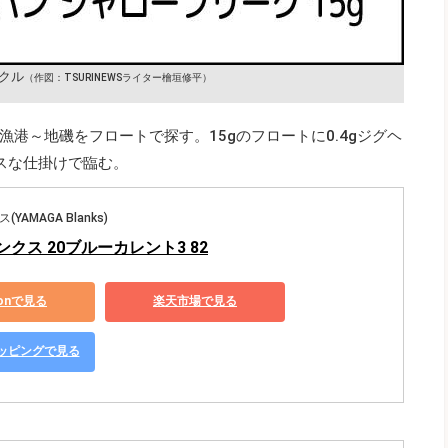
クル
（作図：TSURINEWSライター檜垣修平）
港～地磯をフロートで探す。15gのフロートに0.4gジグヘ
クスな仕掛けで臨む。
AMAGA Blanks)
クス 20ブルーカレント3 82
zonで見る
楽天市場で見る
ショッピングで見る