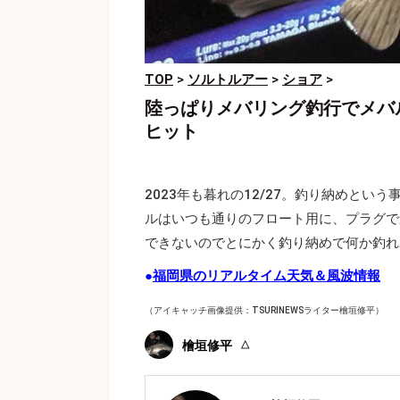
TOP
>
ソルトルアー
>
ショア
>
陸っぱりメバリング釣行でメバ
ヒット
2023年も暮れの12/27。釣り納めと
ルはいつも通りのフロート用に、プラグで
できないのでとにかく釣り納めで何か釣れ
●
福岡県のリアルタイム天気＆風波情報
（アイキャッチ画像提供：TSURINEWSライター檜垣修平）
檜垣修平