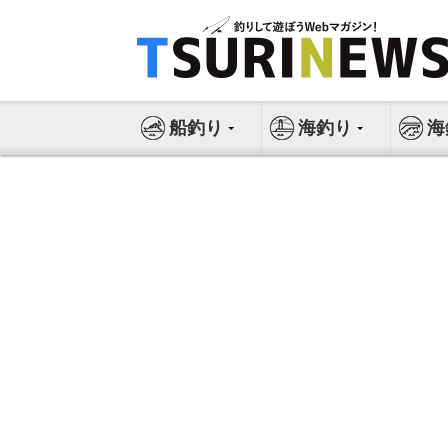
コ
ン
テ
ン
ツ
船釣り
海釣り
海
へ
ス
キ
ッ
プ