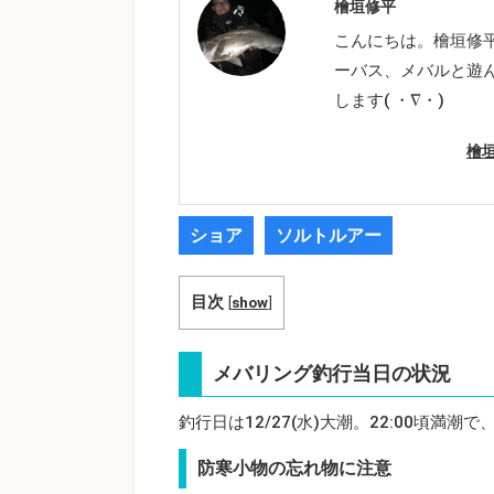
檜垣修平
こんにちは。檜垣修
ーバス、メバルと遊
します( ・∇・)
檜
ショア
ソルトルアー
目次
[
show
]
メバリング釣行当日の状況
釣行日は12/27(水)大潮。22:00頃満潮
防寒小物の忘れ物に注意