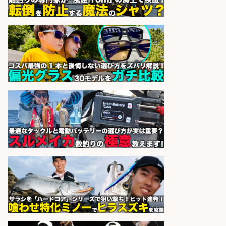
祝休み/滋賀県
株式会社ホットスタッフ滋賀
会社名
sponsored by 求人ボックス
自転車・釣り具部品の製造機械オペ
レーター・測定など/工場/製造
UTグループ株式会社
会社名
sponsored by 求人ボックス
営業事務/「大津市」「時給1,300
円」小野駅から徒歩6分/釣り具メー
カーの物流事務・営業アシスタン
ト/土日祝休み×大型連休あり×残業
なし/滋賀県/大津市
株式会社ホットスタッフ滋賀
会社名
sponsored by 求人ボックス