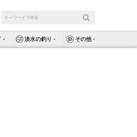
検
検
索:
索
イ
淡水の釣り
その他