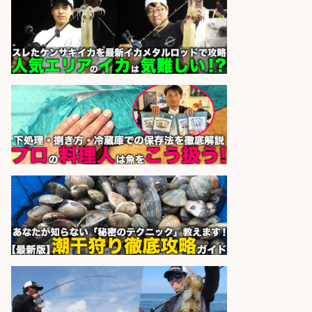
精肉・青果・鮮魚販売/「志布志
市」お魚のカットや商品の陳列業
務/「時給1,150円〜」/時間選べる×
未経験歓迎×残業少なめ/鹿児島県/
志布志市
株式会社ホットスタッフ鹿児島
会社名
sponsored by 求人ボックス
さらに求人情報を見る