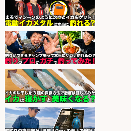
上げ、食とエンタメで地域を元気に!
店長候補募集
魚と肴 いとおかし 魚と肴 いとお
会社名
かし
sponsored by 求人ボックス
和食, 日本料理・懐石料理/店長・店
長候補/旬と手作りにこだわる!さか
なの価値を上げ、地域を元気に!店長
候補募集
博多 華吉 博多 華吉
会社名
sponsored by 求人ボックス
営業事務/「大津市」釣り具メーカ
ーの物流事務・営業アシスタント/
小野駅から徒歩6分/「時給1,300
円」/大型連休あり×残業なし×土日