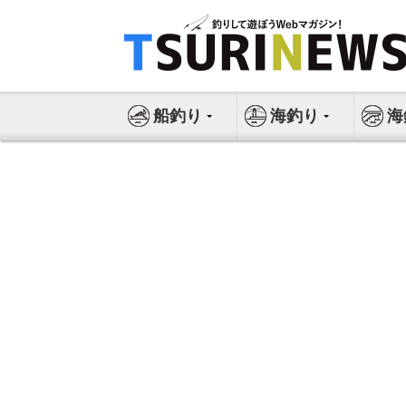
コ
ン
テ
ン
ツ
船釣り
海釣り
海
へ
ス
キ
ッ
プ