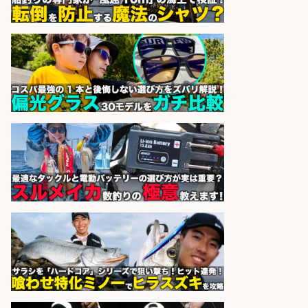
宮崎/魚や漁業に関わる現場・事務
の「総合職」 未経験可
宮崎県漁業協同組合連合会
会社名
sponsored by 求人ボックス
8月開始/釣り具メーカーでの営業ア
シスタントのお仕事/残業なし/即日
勤務可/営業事務/軽作業
株式会社パソナ
会社名
sponsored by 求人ボックス
さらに求人情報を見る