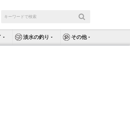
検
検
索:
索
イ
淡水の釣り
その他