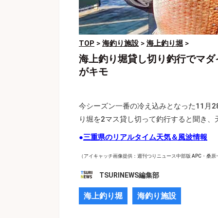
TOP
>
海釣り施設
>
海上釣り堀
>
海上釣り堀貸し切り釣行でマダ
がキモ
今シーズン一番の冷え込みとなった11月
り堀を2マス貸し切って釣行すると聞き、
●
三重県のリアルタイム天気＆風波情報
（アイキャッチ画像提供：週刊つりニュース中部版 APC・桑原
TSURINEWS編集部
海上釣り堀
海釣り施設