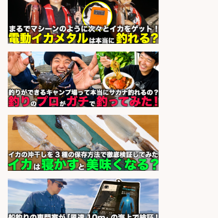
福岡「現場監督」/釣り好き歓迎/残
業10時間/経験者歓迎
広松久水産株式会社
会社名
sponsored by 求人ボックス
釣り具などの出荷作業～～/工場/製
造
UTグループ株式会社
会社名
sponsored by 求人ボックス
福岡/未経験歓迎「ルート営業」/釣
り好き歓迎/インセンティブ
広松久水産株式会社
会社名
sponsored by 求人ボックス