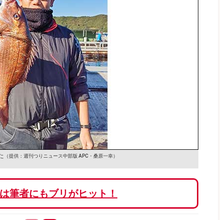
た
（提供：週刊つりニュース中部版 APC・桑原一幸）
は筆者にもブリがヒット！