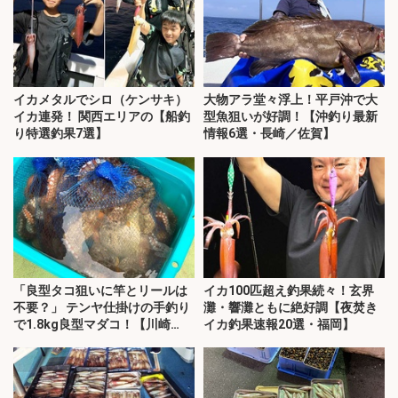
イカメタルでシロ（ケンサキ）
大物アラ堂々浮上！平戸沖で大
イカ連発！ 関西エリアの【船釣
型魚狙いが好調！【沖釣り最新
り特選釣果7選】
情報6選・長崎／佐賀】
「良型タコ狙いに竿とリールは
イカ100匹超え釣果続々！玄界
不要？」 テンヤ仕掛けの手釣り
灘・響灘ともに絶好調【夜焚き
で1.8kg良型マダコ！【川崎
イカ釣果速報20選・福岡】
丸・東京湾】