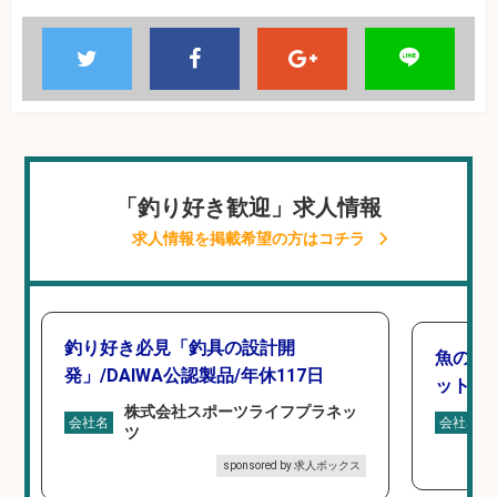
「釣り好き歓迎」求人情報
求人情報を掲載希望の方はコチラ
釣り好き必見「釣具の設計開
魚の「
発」/DAIWA公認製品/年休117日
ットを
株式会社スポーツライフプラネッ
会社名
会社名
ツ
sponsored by 求人ボックス