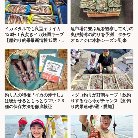
イカメタルでも良型ヤリイカ
魚市場に並ぶ魚を観察して8月の
130杯！夜焚きイカ好調キープ
奥伊勢湾の釣りを予測 タチウ
【船釣り釣果最新情報13選・玄
オ＆アジに本格シーズン到来
界灘】
釣り人の特権『イカの沖干し』
マダコ釣りが好調キープ！数釣
は寝かせるともっとウマい？ 3
りするなら今がチャンス【船釣
種の保存方法を徹底検証
り釣果速報9選・愛知】