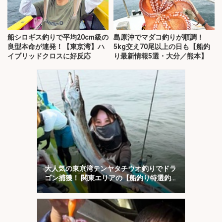
船シロギス釣りで平均20cm級の
島原沖でマダコ釣りが順調！
良型本命が連発！【東京湾】ハ
5kg交え70尾以上の日も【船釣
イブリッドクロスに好反応
り最新情報5選・大分／熊本】
大人気の東京湾テンヤタチウオ釣りでドラ
ゴン捕獲！ 関東エリアの【船釣り特選釣
果7選】