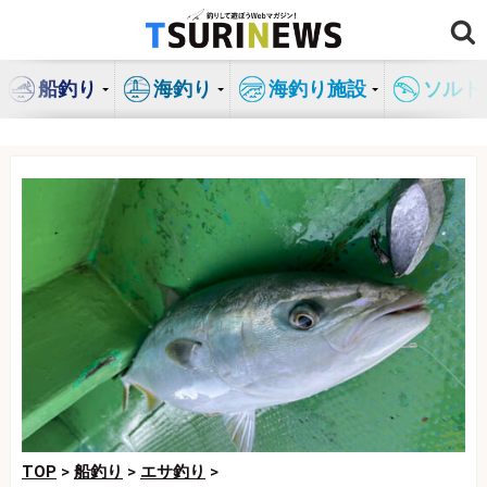
コ
ン
テ
船釣り
海釣り
海釣り施設
ソルト
ン
ツ
へ
ス
キ
ッ
プ
TOP
>
船釣り
>
エサ釣り
>