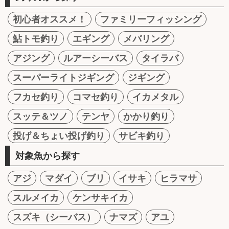
初心者オススメ！
ファミリーフィッシング
鮎トモ釣り
エギング
メバリング
アジング
ルアーシーバス
タイラバ
スーパーライトジギング
ジギング
フカセ釣り
コマセ釣り
イカメタル
スッテ＆ツノ
テンヤ
かかり釣り
投げ＆ちょい投げ釣り
サビキ釣り
対象魚から探す
アジ
マダイ
ブリ
イサキ
ヒラマサ
スルメイカ
ケンサキイカ
スズキ（シーバス）
ナマズ
アユ