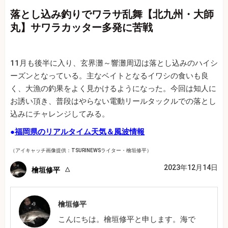
落とし込み釣りでワラサ乱舞【北九州・大師
丸】サワラカッター多発に苦戦
11月も後半に入り、玄界灘～響灘周辺は落とし込みのハイシ
ーズンとなっている。主なベイトとなるイワシの食いも良
く、大漁の釣果をよく見かけるようになった。今回は知人に
お誘い頂き、普段はやらない電動リールタックルでの落とし
込みにチャレンジしてみる。
●
福岡県のリアルタイム天気＆風波情報
（アイキャッチ画像提供：TSURINEWSライター・檜垣修平）
2023年12月14日
檜垣修平
檜垣修平
こんにちは。檜垣修平と申します。海で