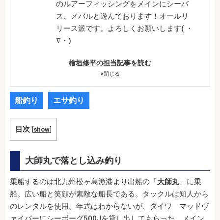
のルアーフィッシングをメインにシーバ
ス、メバルと遊んでおります！オールリ
リース派です。よろしくお願いします( ・
∇・)
檜垣修平の担当記事を読む
×
閉じる
船釣り
エサ釣り
目次
[
show
]
大師丸で落とし込み釣り
乗船するのは北九州松ヶ島漁港より出船の「
大師丸
」に乗
船。広い船と笑顔が素敵な船長である。タックルは知人から
のレンタルを使用。年式はわからないが、ダイワ マッドヴ
ァイパーにシーボーグ500Jを貸し出してもらった。メイン