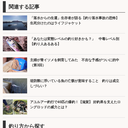
関連する記事
「落水からの生還」生存者が語る【釣り落水事故の恐怖】
生死分けたのはライフジャケット
「あなたは変態レベルの釣り好きかも？」 中毒レベル別
【釣り人あるある】
主婦が青イソメを飼育してみた 不吉な予感がついに的中
（第3回）
堤防際に浮いている魚の亡骸が意味すること 釣りは成立
しづらい？
アユルアー釣行で40匹の爆釣！【滋賀】 好釣果を支えたロ
ングロッドの威力とは？
釣り方から探す