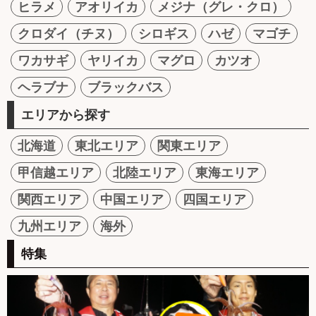
ヒラメ
アオリイカ
メジナ（グレ・クロ）
クロダイ（チヌ）
シロギス
ハゼ
マゴチ
ワカサギ
ヤリイカ
マグロ
カツオ
ヘラブナ
ブラックバス
エリアから探す
北海道
東北エリア
関東エリア
甲信越エリア
北陸エリア
東海エリア
関西エリア
中国エリア
四国エリア
九州エリア
海外
特集