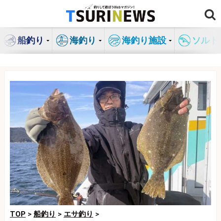
コ
ン
テ
船釣り
海釣り
海釣り施設
ソルト
ン
ツ
へ
ス
キ
ッ
プ
TOP
>
船釣り
>
エサ釣り
>