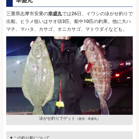
幸盛丸
三重県志摩市安乗の
幸盛丸
では26日、イワシの泳がせ釣りで
出船。ヒラメ狙いはサオ頭3匹、船中10匹の釣果。他に大ハ
マチ、マハタ、カサゴ、オニカサゴ、マトウダイなども。
泳がせ釣りでゲット
（提供：幸盛丸）
▼この釣り船について