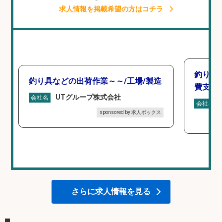
求人情報を掲載希望の方はコチラ
釣り具
釣り具などの出荷作業～～/工場/製造
費支給
UTグループ株式会社
会社名
会社名
sponsored by 求人ボックス
さらに求人情報を見る