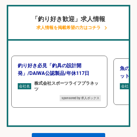
「釣り好き歓迎」求人情報
求人情報を掲載希望の方はコチラ
釣り好き必見「釣具の設計開
魚の「
発」/DAIWA公認製品/年休117日
ットを
株式会社スポーツライフプラネッ
会社名
会社名
ツ
sponsored by 求人ボックス