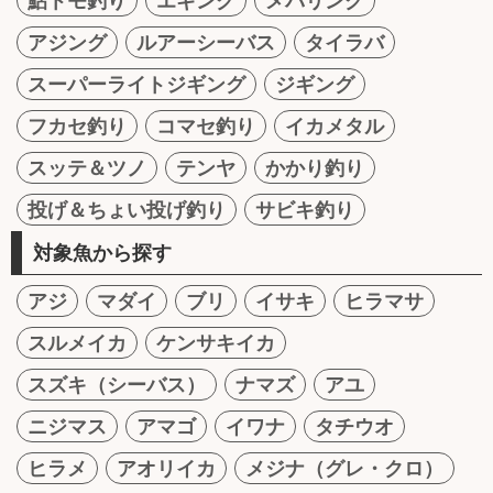
鮎トモ釣り
エギング
メバリング
アジング
ルアーシーバス
タイラバ
スーパーライトジギング
ジギング
フカセ釣り
コマセ釣り
イカメタル
スッテ＆ツノ
テンヤ
かかり釣り
投げ＆ちょい投げ釣り
サビキ釣り
対象魚から探す
アジ
マダイ
ブリ
イサキ
ヒラマサ
スルメイカ
ケンサキイカ
スズキ（シーバス）
ナマズ
アユ
ニジマス
アマゴ
イワナ
タチウオ
ヒラメ
アオリイカ
メジナ（グレ・クロ）