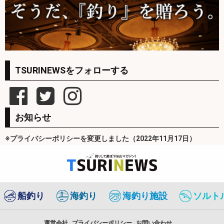
TSURINEWSをフォローする
お知らせ
※プライバシーポリシーを変更しました（2022年11月17日）
船釣り
海釣り
海釣り施設
ソルト
運営会社
プライバシーポリシー
お問い合わせ