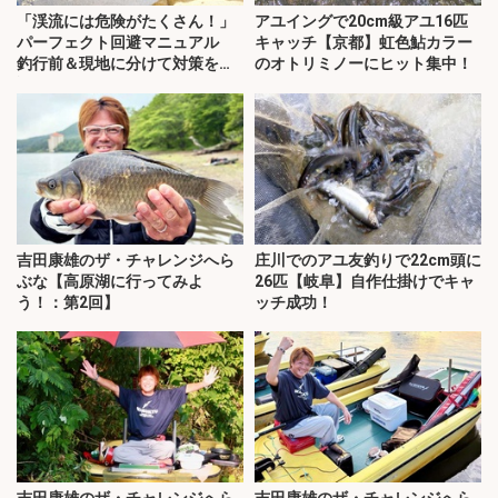
「渓流には危険がたくさん！」
アユイングで20cm級アユ16匹
パーフェクト回避マニュアル
キャッチ【京都】虹色鮎カラー
釣行前＆現地に分けて対策を解
のオトリミノーにヒット集中！
説
吉田康雄のザ・チャレンジへら
庄川でのアユ友釣りで22cm頭に
ぶな【高原湖に行ってみよ
26匹【岐阜】自作仕掛けでキャ
う！：第2回】
ッチ成功！