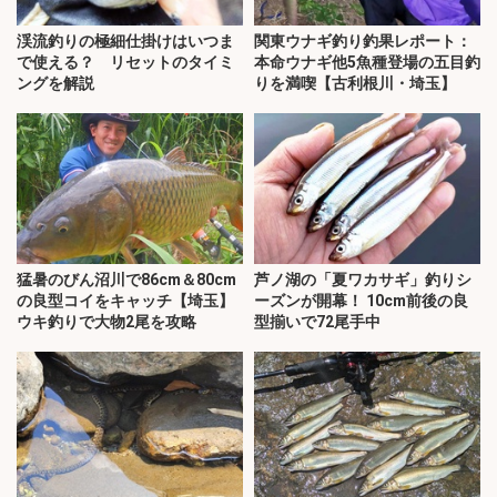
渓流釣りの極細仕掛けはいつま
関東ウナギ釣り釣果レポート：
で使える？ リセットのタイミ
本命ウナギ他5魚種登場の五目釣
ングを解説
りを満喫【古利根川・埼玉】
猛暑のびん沼川で86cm＆80cm
芦ノ湖の「夏ワカサギ」釣りシ
の良型コイをキャッチ【埼玉】
ーズンが開幕！ 10cm前後の良
ウキ釣りで大物2尾を攻略
型揃いで72尾手中