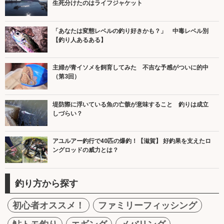
生死分けたのはライフジャケット
「あなたは変態レベルの釣り好きかも？」 中毒レベル別
【釣り人あるある】
主婦が青イソメを飼育してみた 不吉な予感がついに的中
（第3回）
堤防際に浮いている魚の亡骸が意味すること 釣りは成立
しづらい？
アユルアー釣行で40匹の爆釣！【滋賀】 好釣果を支えたロ
ングロッドの威力とは？
釣り方から探す
初心者オススメ！
ファミリーフィッシング