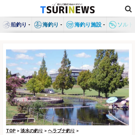
コ
ン
テ
船釣り
海釣り
海釣り施設
ソルト
ン
ツ
へ
ス
キ
ッ
プ
TOP
>
淡水の釣り
>
ヘラブナ釣り
>