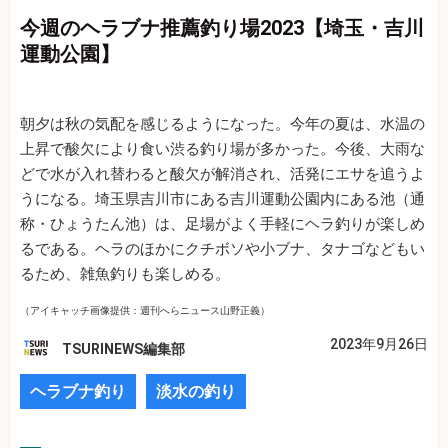
今週のヘラブナ推薦釣り場2023【埼玉・吉川
運動公園】
朝夕は秋の気配を感じるようになった。今年の夏は、水温の
上昇で酸欠により食い渋る釣り場が多かった。今後、大雨な
どで水が入れ替わると酸欠が解消され、活発にエサを追うよ
うになる。埼玉県吉川市にある吉川運動公園内にある池（通
称・ひょうたん池）は、足場がよく手軽にヘラ釣りが楽しめ
るである。ヘラのほかにクチボソや小ブナ、タナゴなどもい
るため、雑魚釣りも楽しめる。
（アイキャッチ画像提供：週刊へらニュース山野正義）
2023年9月26日
TSURINEWS編集部
ヘラブナ釣り
淡水の釣り