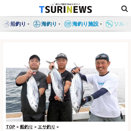
コ
ン
テ
船釣り
海釣り
海釣り施設
ソルト
ン
ツ
へ
ス
キ
ッ
プ
TOP
>
船釣り
>
エサ釣り
>