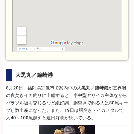
大黒丸／鐘崎港
8月20日、福岡県宗像市で案内中の
大黒丸／鐘崎港
が玄界灘
の夜焚きイカ釣りに出船すると、小中型ヤリイカ主体ながら
パラソル級も交じるなど絶好調、胴突きで釣る人は80尾キー
プし数土産になった。また、19日は胴突き・イカメタルで1
人40～100尾超えと連日好調が続いている。