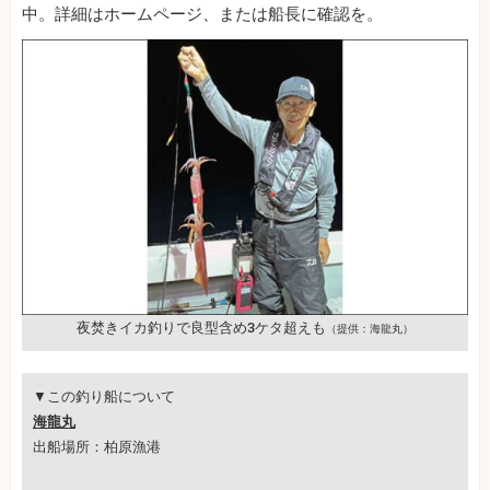
中。詳細はホームページ、または船長に確認を。
夜焚きイカ釣りで良型含め3ケタ超えも
（提供：海龍丸）
▼この釣り船について
海龍丸
出船場所：柏原漁港