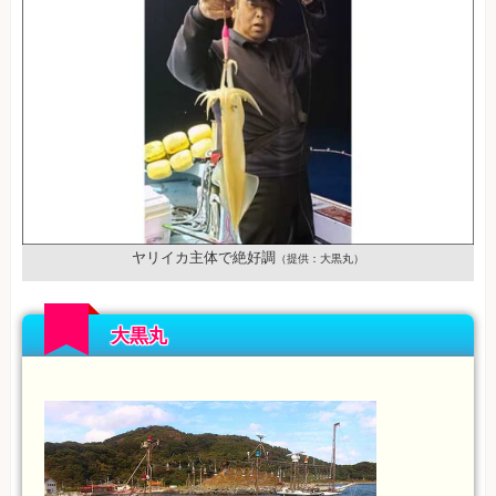
ヤリイカ主体で絶好調
（提供：大黒丸）
大黒丸