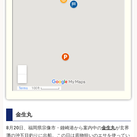
金生丸
8月20日、福岡県宗像市・鐘崎港から案内中の
金生丸
が玄界
灘の沖五目釣りに出船。この日は底物狙いのエサを使ってい