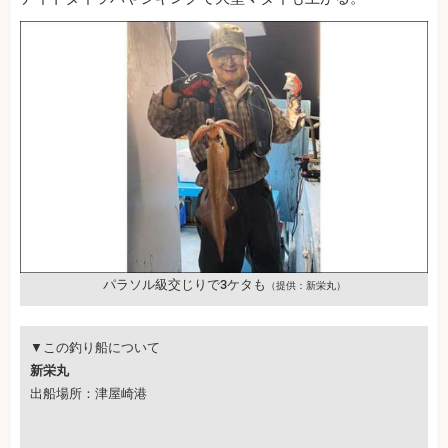
パラソル級交じりで3ケタも
（提供：新栄丸）
▼この釣り船について
新栄丸
出船場所：津屋崎港