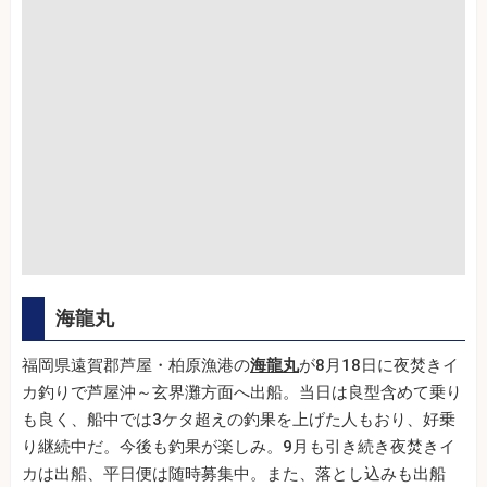
海龍丸
福岡県遠賀郡芦屋・柏原漁港の
海龍丸
が8月18日に夜焚きイ
カ釣りで芦屋沖～玄界灘方面へ出船。当日は良型含めて乗り
も良く、船中では3ケタ超えの釣果を上げた人もおり、好乗
り継続中だ。今後も釣果が楽しみ。9月も引き続き夜焚きイ
カは出船、平日便は随時募集中。また、落とし込みも出船