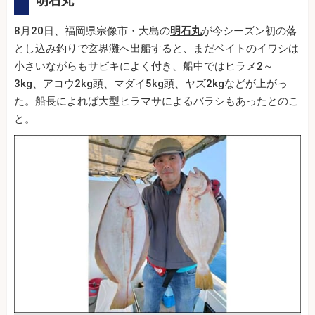
明石丸
8月20日、福岡県宗像市・大島の
明石丸
が今シーズン初の落
とし込み釣りで玄界灘へ出船すると、まだベイトのイワシは
小さいながらもサビキによく付き、船中ではヒラメ2～
3kg、アコウ2kg頭、マダイ5kg頭、ヤズ2kgなどが上がっ
た。船長によれば大型ヒラマサによるバラシもあったとのこ
と。