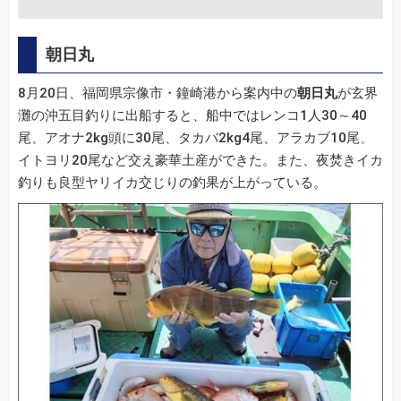
朝日丸
8月20日、福岡県宗像市・鐘崎港から案内中の
朝日丸
が玄界
灘の沖五目釣りに出船すると、船中ではレンコ1人30～40
尾、アオナ2kg頭に30尾、タカバ2kg4尾、アラカブ10尾、
イトヨリ20尾など交え豪華土産ができた。また、夜焚きイカ
釣りも良型ヤリイカ交じりの釣果が上がっている。