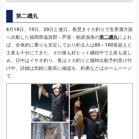
第二磯丸
8月18日、19日、20日と連日、夜焚きイカ釣りで玄界灘方面
へ出船した福岡県遠賀郡・芦屋・柏原漁港の
第二磯丸
によれ
ば、全体的に乗りも安定しており釣る人は80～100尾超えと
土産も十分にできた。その後も好ヒット継続中で土産も楽し
み。日中はイサキ釣り、夜はイカ釣りと随時出船予約受け付
け中。詳細は気軽に船長に確認を。釣果などはホームページ
で。