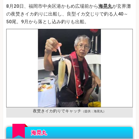
8月20日、福岡市中央区港かもめ広場前から
海晃丸
が玄界灘
の夜焚きイカ釣りに出船し、良型イカ交じりで釣る人40～
50尾。9月から落とし込み釣りも出船。
夜焚きイカ釣りでキャッチ
（提供：海晃丸）
海晃丸