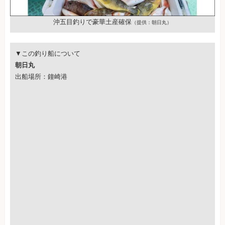
沖五目釣りで豪華土産確保
（提供：朝日丸）
▼この釣り船について
朝日丸
出船場所：鐘崎港