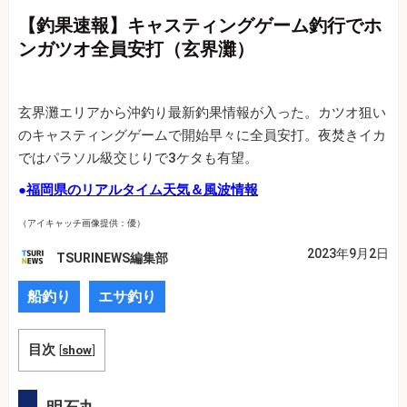
【釣果速報】キャスティングゲーム釣行でホ
ンガツオ全員安打（玄界灘）
玄界灘エリアから沖釣り最新釣果情報が入った。カツオ狙い
のキャスティングゲームで開始早々に全員安打。夜焚きイカ
ではパラソル級交じりで3ケタも有望。
●
福岡県のリアルタイム天気＆風波情報
（アイキャッチ画像提供：優）
2023年9月2日
TSURINEWS編集部
船釣り
エサ釣り
目次
[
show
]