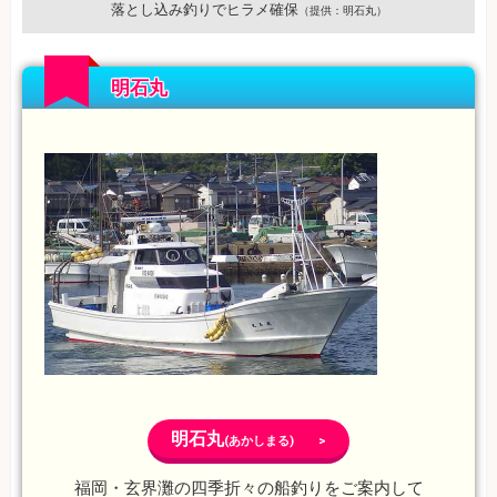
落とし込み釣りでヒラメ確保
（提供：明石丸）
明石丸
明石丸
(あかしまる) >
福岡・玄界灘の四季折々の船釣りをご案内して