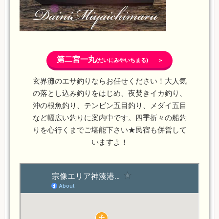
第二宮一丸
(だいにみやいちまる) >
玄界灘のエサ釣りならお任せください！大人気
の落とし込み釣りをはじめ、夜焚きイカ釣り、
沖の根魚釣り、テンビン五目釣り、メダイ五目
など幅広い釣りに案内中です。四季折々の船釣
りを心行くまでご堪能下さい★民宿も併営して
いますよ！