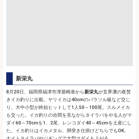
新栄丸
8月20日、福岡県福津市津屋崎港から
新栄丸
が玄界灘の夜焚
きイカ釣りに出船。ヤリイカは40cmのパラソル級など交じ
り、大中小型が終始ヒットして1人50～100尾。スルメイカ
も交った。イカ釣りの合間を見ながらタイラバをやる人がマ
ダイ60～70cmを1、2尾、レンコダイ40～45cmを土産にし
た。イカ釣りはイカメタル、胴突き仕掛けどちらでもОK。
ナイトタイラバやジギングで大型マダイも上がる。