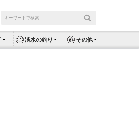
検
検
索:
索
イ
淡水の釣り
その他