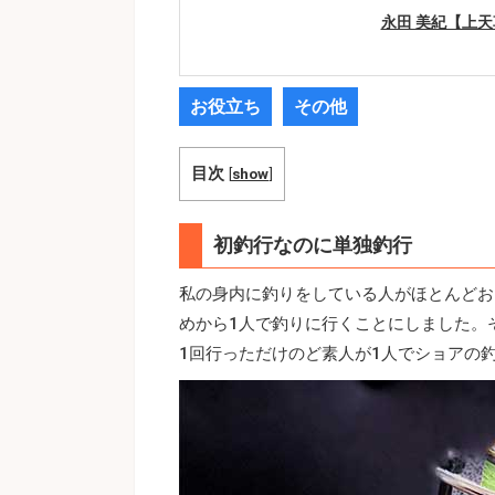
永田 美紀【上
お役立ち
その他
目次
[
show
]
初釣行なのに単独釣行
私の身内に釣りをしている人がほとんどお
めから1人で釣りに行くことにしました。
1回行っただけのど素人が1人でショアの