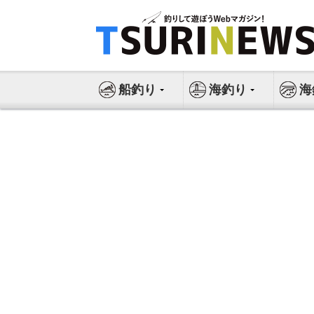
コ
ン
テ
ン
ツ
船釣り
海釣り
海
へ
ス
キ
ッ
プ