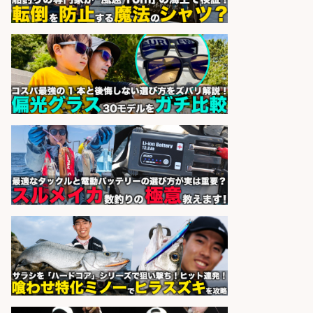
香川県のおいしい魚を届ける「提
案・加工の工程管理」未経験OK
株式会社高松東魚市場
会社名
sponsored by 求人ボックス
小型軽量部品のライン組立/入社祝
金10万円 自転車部品や釣り具の組
立/堺市堺区の工場 未経験歓迎/土日
祝休みで年間休日126日・日払い
OK/高額・高収入/土日休み
パーソルファクトリーパートナ
会社名
ーズ株式会社
sponsored by 求人ボックス
さらに求人情報を見る