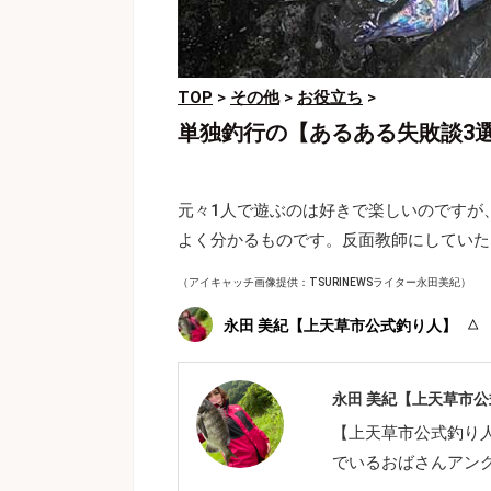
TOP
>
その他
>
お役立ち
>
単独釣行の【あるある失敗談3
元々1人で遊ぶのは好きで楽しいのですが
よく分かるものです。反面教師にしていた
（アイキャッチ画像提供：TSURINEWSライター永田美紀）
永田 美紀【上天草市公式釣り人】
永田 美紀【上天草市
【上天草市公式釣り
でいるおばさんアン