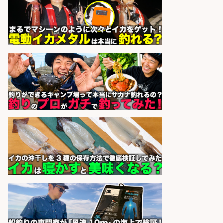
釣り具などの出荷作業～～/工場/製
造
UTグループ株式会社
会社名
sponsored by 求人ボックス
釣り好きを活かす「法人営業」/提
案型ルート営業/直行直帰OK
株式会社スポーツライフプラネ
会社名
ッツ
sponsored by 求人ボックス
未経験歓迎/釣り具メーカーでのル
ート営業/釣りや釣具などの知識必
須/残業なし
株式会社天龍
会社名
sponsored by 求人ボックス