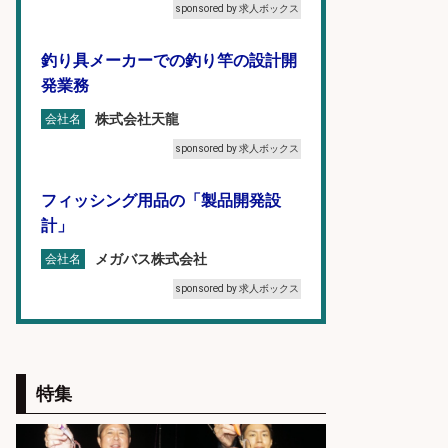
sponsored by 求人ボックス
釣り具メーカーでの釣り竿の設計開
発業務
株式会社天龍
会社名
sponsored by 求人ボックス
フィッシング用品の「製品開発設
計」
メガバス株式会社
会社名
sponsored by 求人ボックス
語学力を活かせるフィッシング用品
の「海外営業」/年休125日
特集
株式会社ジャッカル
会社名
sponsored by 求人ボックス