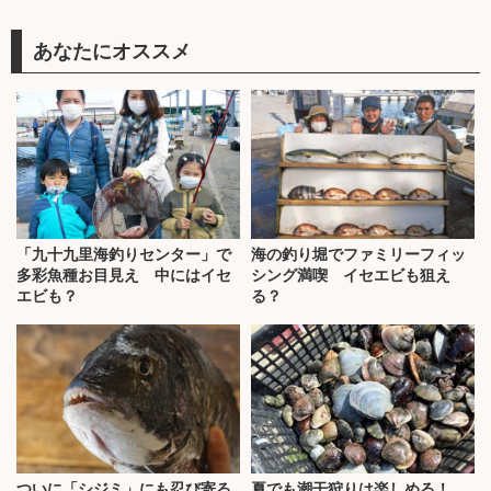
あなたにオススメ
「九十九里海釣りセンター」で
海の釣り堀でファミリーフィッ
多彩魚種お目見え 中にはイセ
シング満喫 イセエビも狙え
エビも？
る？
ついに「シジミ」にも忍び寄る
夏でも潮干狩りは楽しめる！