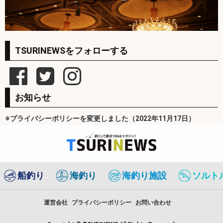
TSURINEWSをフォローする
お知らせ
※プライバシーポリシーを変更しました（2022年11月17日）
船釣り
海釣り
海釣り施設
ソルト
運営会社
プライバシーポリシー
お問い合わせ