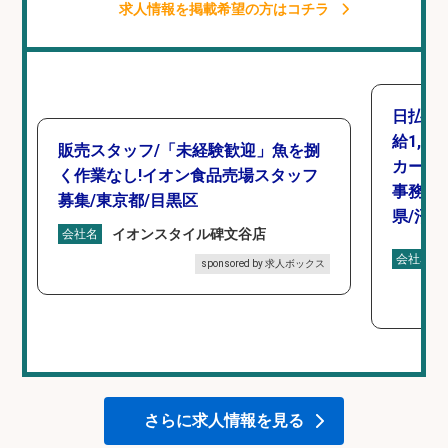
求人情報を掲載希望の方はコチラ
日払い
給1,4
販売スタッフ/「未経験歓迎」魚を捌
カーで
く作業なし!イオン食品売場スタッフ
事務/
募集/東京都/目黒区
県/沼津
イオンスタイル碑文谷店
会社名
会社名
sponsored by 求人ボックス
さらに求人情報を見る