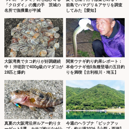
「クロダイ」の魔の手 茨城の
前島でハマグリ＆アサリを調査
名所で漁獲量が半減
してみた【愛知】
大阪湾奥でタコ釣りが好調継続
関東ウナギ釣り釣果レポート：
中！ 沖堤防で400g級のマダコが
本命ウナギ他5魚種登場の五目釣
28匹と爆釣
りを満喫【古利根川・埼玉】
真夏の大阪湾沿岸ルアー釣りタ
今週のヘラブナ「ピックアッ
ーゲット5選 カサゴ釣りながら
プ」釣り場2026【山梨・西湖】