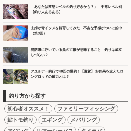
「あなたは変態レベルの釣り好きかも？」 中毒レベル別
【釣り人あるある】
主婦が青イソメを飼育してみた 不吉な予感がついに的中
（第3回）
堤防際に浮いている魚の亡骸が意味すること 釣りは成立
しづらい？
アユルアー釣行で40匹の爆釣！【滋賀】 好釣果を支えたロ
ングロッドの威力とは？
釣り方から探す
初心者オススメ！
ファミリーフィッシング
鮎トモ釣り
エギング
メバリング
アジング
ルアーシーバス
タイラバ