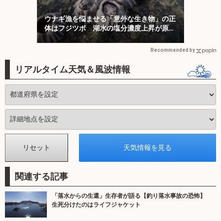
ウナギ漁を悩ませる「意外な生き物」の正
体はフジツボ 湖水の塩分濃度上昇が原因
か
Recommended by
リアルタイム天気＆風波情報
関連する記事
「落水からの生還」生存者が語る【釣り落水事故の恐怖】
生死分けたのはライフジャケット