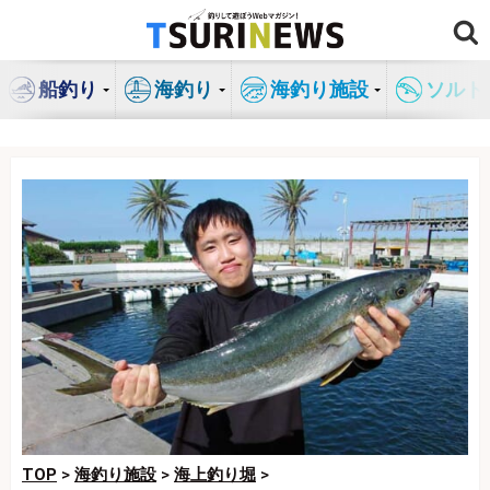
コ
ン
テ
船釣り
海釣り
海釣り施設
ソルト
ン
ツ
へ
ス
キ
ッ
プ
TOP
>
海釣り施設
>
海上釣り堀
>