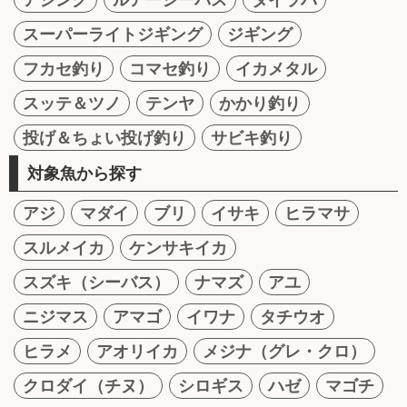
スーパーライトジギング
ジギング
フカセ釣り
コマセ釣り
イカメタル
スッテ＆ツノ
テンヤ
かかり釣り
投げ＆ちょい投げ釣り
サビキ釣り
対象魚から探す
アジ
マダイ
ブリ
イサキ
ヒラマサ
スルメイカ
ケンサキイカ
スズキ（シーバス）
ナマズ
アユ
ニジマス
アマゴ
イワナ
タチウオ
ヒラメ
アオリイカ
メジナ（グレ・クロ）
クロダイ（チヌ）
シロギス
ハゼ
マゴチ