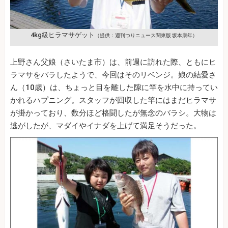
4kg級ヒラマサゲット
（提供：週刊つりニュース関東版 坂本康年）
上野さん父娘（さいたま市）は、前週に訪れた際、ともにヒ
ラマサをバラしたようで、今回はそのリベンジ。娘の結愛さ
ん（10歳）は、ちょっと目を離した隙に竿を水中に持ってい
かれるハプニング。スタッフが回収した竿にはまだヒラマサ
が掛かっており、数分ほど格闘したが無念のバラシ。大物は
逃がしたが、マダイやイナダを上げて満足そうだった。