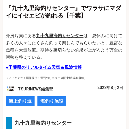
『九十九里海釣りセンター』でワラサにマダ
イにイセエビが釣れる【千葉】
外房片貝にある
九十九里海釣りセンター
は、夏休みに向けて
多くの人々にたくさん釣って楽しんでもらいたいと、豊富な
魚種を大量放流。期待を裏切らない釣果が上がるよう万全の
態勢を整えている。
●
千葉県のリアルタイム天気＆風波情報
（アイキャッチ画像提供：週刊つりニュース関東版 坂本康年）
2023年8月2日
TSURINEWS編集部
海上釣り堀
海釣り施設
九十九里海釣りセンター