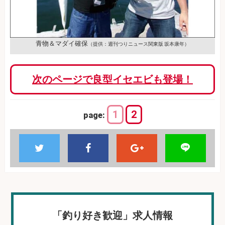
青物＆マダイ確保
（提供：週刊つりニュース関東版 坂本康年）
次のページで良型イセエビも登場！
1
2
page:
「釣り好き歓迎」求人情報