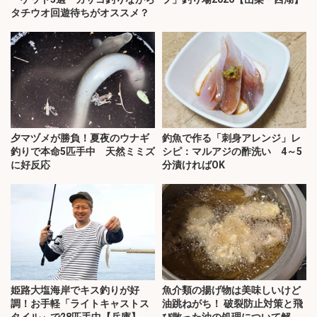
タチウオ回遊待ちがオススメ？
夕マヅメが勝負！夏夜のウナギ
釣魚で作る「刺身アレンジ」レ
釣りで本命5匹手中 天然ミミズ
シピ：マルアジの酢洗い 4～5
に好反応
分漬ければOK
姫路大塩海岸でキス釣りが好
魚介類の揚げ物は美味しいけど
調！お手軽「ライトキャストス
油跳ねがち！ 破裂防止対策と飛
タイル」で28匹手中【兵庫】
び散った油の処理について解