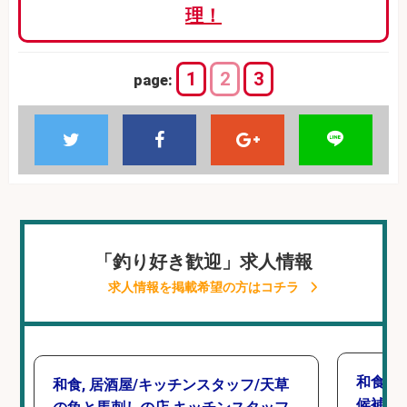
理！
1
2
3
page:
「釣り好き歓迎」求人情報
求人情報を掲載希望の方はコチラ
和食,
和食, 居酒屋/キッチンスタッフ/天草
候補/