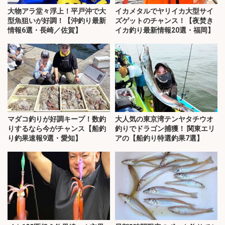
大物アラ堂々浮上！平戸沖で大
イカメタルでヤリイカ大型サイ
型魚狙いが好調！【沖釣り最新
ズゲットのチャンス！【夜焚き
情報6選・長崎／佐賀】
イカ釣り最新情報20選・福岡】
マダコ釣りが好調キープ！数釣
大人気の東京湾テンヤタチウオ
りするなら今がチャンス【船釣
釣りでドラゴン捕獲！ 関東エリ
り釣果速報9選・愛知】
アの【船釣り特選釣果7選】