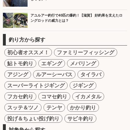
アユルアー釣行で40匹の爆釣！【滋賀】 好釣果を支えたロ
ングロッドの威力とは？
釣り方から探す
初心者オススメ！
ファミリーフィッシング
鮎トモ釣り
エギング
メバリング
アジング
ルアーシーバス
タイラバ
スーパーライトジギング
ジギング
フカセ釣り
コマセ釣り
イカメタル
スッテ＆ツノ
テンヤ
かかり釣り
投げ＆ちょい投げ釣り
サビキ釣り
対象魚から探す