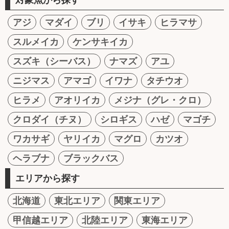
アジ
マダイ
ブリ
イサキ
ヒラマサ
スルメイカ
ケンサキイカ
スズキ（シーバス）
ナマズ
アユ
ニジマス
アマゴ
イワナ
タチウオ
ヒラメ
アオリイカ
メジナ（グレ・クロ）
クロダイ（チヌ）
シロギス
ハゼ
マゴチ
ワカサギ
ヤリイカ
マグロ
カツオ
ヘラブナ
ブラックバス
エリアから探す
北海道
東北エリア
関東エリア
甲信越エリア
北陸エリア
東海エリア