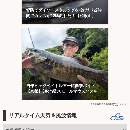
堤防でダイソーメタルジグを投げたら2時
間でカマスが12匹釣れた！【和歌山】
自作ビッグベイトルアーに衝撃バイト！
【京都】50cm級スモールマウスバスをキ
ャッチ
Recommended by
リアルタイム天気＆風波情報