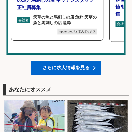
の魚と馬刺しの店 キッチンスタッフ
値を上
正社員募集
集
天草の魚と馬刺しの店 魚粋 天草の
会社名
魚と馬刺しの店 魚粋
会社名
sponsored by 求人ボックス
さらに求人情報を見る
あなたにオススメ