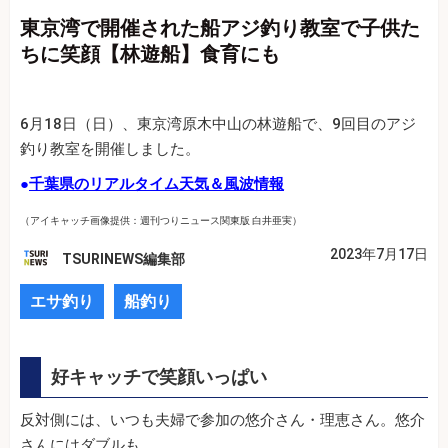
東京湾で開催された船アジ釣り教室で子供た
ちに笑顔【林遊船】食育にも
6月18日（日）、東京湾原木中山の林遊船で、9回目のアジ
釣り教室を開催しました。
●
千葉県のリアルタイム天気＆風波情報
（アイキャッチ画像提供：週刊つりニュース関東版 白井亜実）
2023年7月17日
TSURINEWS編集部
エサ釣り
船釣り
好キャッチで笑顔いっぱい
反対側には、いつも夫婦で参加の悠介さん・理恵さん。悠介
さんにはダブルも。