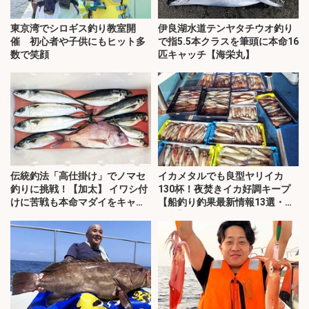
東京湾でシロギス釣り教室開
伊良湖水道テンヤタチウオ釣り
催 初心者や子供にもヒット多
で指5.5本クラスを筆頭に本命16
数で笑顔
匹キャッチ【海栄丸】
伝統釣法「高仕掛け」でノマセ
イカメタルでも良型ヤリイカ
釣りに挑戦！【加太】 イワシ付
130杯！夜焚きイカ好調キープ
けに苦戦も本命マダイをキャッ
【船釣り釣果最新情報13選・玄
チ！
界灘】