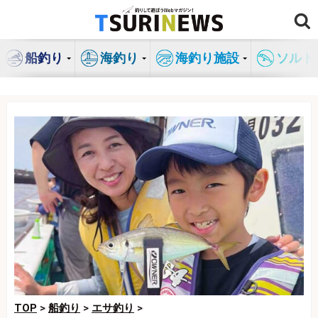
コ
ン
テ
船釣り
海釣り
海釣り施設
ソルト
ン
ツ
へ
ス
キ
ッ
プ
TOP
>
船釣り
>
エサ釣り
>