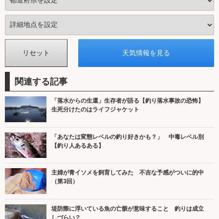
関連する記事
「落水からの生還」生存者が語る【釣り落水事故の恐怖】
生死分けたのはライフジャケット
「あなたは変態レベルの釣り好きかも？」 中毒レベル別
【釣り人あるある】
主婦が青イソメを飼育してみた 不吉な予感がついに的中
（第3回）
堤防際に浮いている魚の亡骸が意味すること 釣りは成立
しづらい？