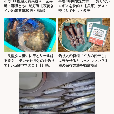
イカ100匹超え釣果続々！玄界
早朝3時間限定のボート釣りでシ
灘・響灘ともに絶好調【夜焚き
ロギスを快釣！【兵庫】ゲスト
イカ釣果速報20選・福岡】
交じりでヒット多発
「良型タコ狙いに竿とリールは
釣り人の特権『イカの沖干し』
不要？」 テンヤ仕掛けの手釣り
は寝かせるともっとウマい？ 3
で1.8kg良型マダコ！【川崎
種の保存方法を徹底検証
丸・東京湾】