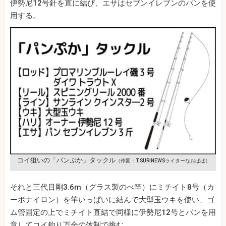
伊勢尼12号針を直に結び、エサはセブンイレブンのパンを使
用する。
コイ狙いの「パンぷか」タックル
（作図：TSURINEWSライターなおぱぱ）
それと三代目剛3.6m（グラス製のべ竿）にミチイト8号（カ
ーボナイロン）を竿いっぱいに結んで大型玉ウキを使い、ゴ
ム管固定の上でミチイト直結で同様に伊勢尼12号とパンを用
意してコイ釣り万全の体制で挑む。