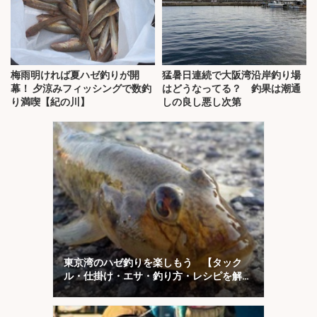
梅雨明ければ夏ハゼ釣りが開
猛暑日連続で大阪湾沿岸釣り場
幕！ 夕涼みフィッシングで数釣
はどうなってる？ 釣果は潮通
り満喫【紀の川】
しの良し悪し次第
東京湾のハゼ釣りを楽しもう 【タック
ル・仕掛け・エサ・釣り方・レシピを解
説】