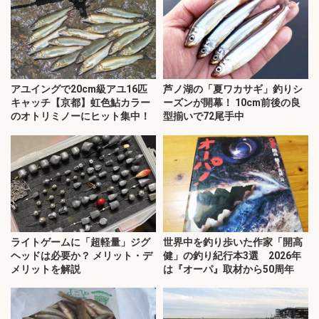
アユイングで20cm級アユ16匹
芦ノ湖の「夏ワカサギ」釣りシ
キャッチ【京都】虹色鮎カラー
ーズンが開幕！ 10cm前後の良
のオトリミノーにヒット集中！
型揃いで72尾手中
ライトゲームに「超軽量」ジグ
世界中を釣り歩いた作家「開高
ヘッドは必要か？ メリット・デ
健」の釣り紀行本3選 2026年
メリットを解説
は『オーパ』取材から50周年