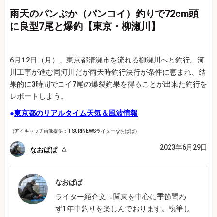
雨天のパンぷか（パンコイ）釣りで72cm頭
に良型7尾と爆釣【東京・柳瀬川】
6月12日（月）、東京都清瀬市を流れる柳瀬川へと釣行。河
川工事が進む同河川だが雨天時釣行決行が条件に恵まれ、結
果的に3時間でコイ7尾の爆裂釣果を得ることが出来た釣行を
レポートしよう。
●
東京都のリアルタイム天気＆風波情報
（アイキャッチ画像提供：TSURINEWSライターなおぱぱ）
2023年6月29日
なおぱぱ
なおぱぱ
ライター紹介文→関東を中心に季節問わ
ず1年中釣りを楽しんでおります。執筆し