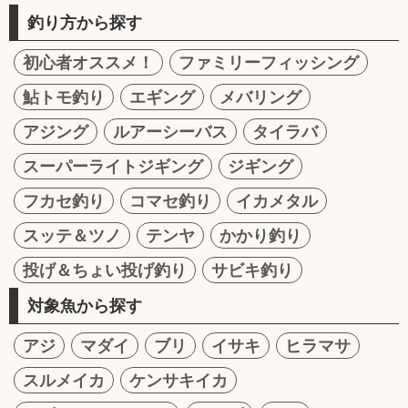
釣り方から探す
初心者オススメ！
ファミリーフィッシング
鮎トモ釣り
エギング
メバリング
アジング
ルアーシーバス
タイラバ
スーパーライトジギング
ジギング
フカセ釣り
コマセ釣り
イカメタル
スッテ＆ツノ
テンヤ
かかり釣り
投げ＆ちょい投げ釣り
サビキ釣り
対象魚から探す
アジ
マダイ
ブリ
イサキ
ヒラマサ
スルメイカ
ケンサキイカ