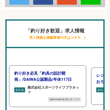
「釣り好き歓迎」求人情報
求人情報を掲載希望の方はコチラ
釣り好き必見「釣具の設計開
レジ打
発」/DAIWA公認製品/年休117日
おろし
株式会社スポーツライフプラネッ
会社名
会社名
ツ
sponsored by 求人ボックス