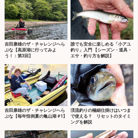
吉田康雄のザ・チャレンジへら
誰でも安全に楽しめる「小アユ
ぶな【高原湖に行ってみよ
釣り」入門 【シーズン・道具・
う！：第3回】
エサ・釣り方を解説】
吉田康雄のザ・チャレンジへら
渓流釣りの極細仕掛けはいつま
ぶな【毎年恒例夏の亀山湖 #1】
で使える？ リセットのタイミ
ングを解説