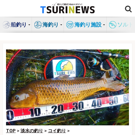
コ
ン
テ
船釣り
海釣り
海釣り施設
ソルト
ン
ツ
へ
ス
キ
ッ
プ
TOP
>
淡水の釣り
>
コイ釣り
>