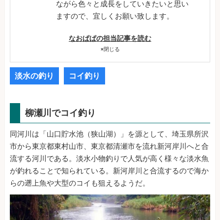
ながら色々と成長をしていきたいと思い
ますので、宜しくお願い致します。
なおぱぱの担当記事を読む
×
閉じる
淡水の釣り
コイ釣り
柳瀬川でコイ釣り
同河川は「山口貯水池（狭山湖）」を源として、埼玉県所沢
市から東京都東村山市、東京都清瀬市を流れ新河岸川へと合
流する河川である。淡水小物釣りで人気が高く様々な淡水魚
が釣れることで知られている。新河岸川と合流するので海か
らの遡上魚や大型のコイも狙えるようだ。