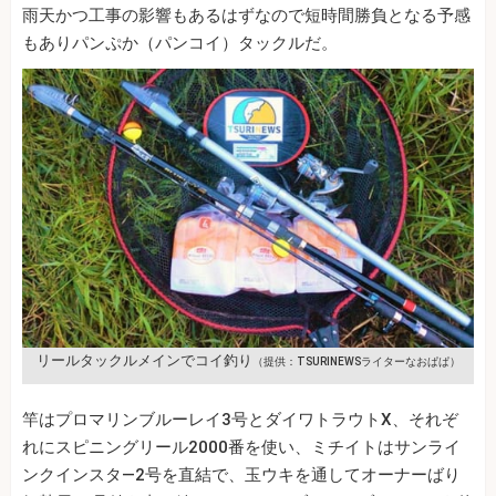
雨天かつ工事の影響もあるはずなので短時間勝負となる予感
もありパンぷか（パンコイ）タックルだ。
リールタックルメインでコイ釣り
（提供：TSURINEWSライターなおぱぱ）
竿はプロマリンブルーレイ3号とダイワトラウトX、それぞ
れにスピニングリール2000番を使い、ミチイトはサンライ
ンクインスタ―2号を直結で、玉ウキを通してオーナーばり