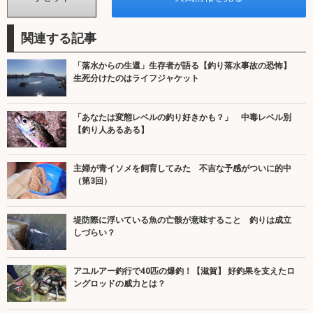
関連する記事
「落水からの生還」生存者が語る【釣り落水事故の恐怖】
生死分けたのはライフジャケット
「あなたは変態レベルの釣り好きかも？」 中毒レベル別
【釣り人あるある】
主婦が青イソメを飼育してみた 不吉な予感がついに的中
（第3回）
堤防際に浮いている魚の亡骸が意味すること 釣りは成立
しづらい？
アユルアー釣行で40匹の爆釣！【滋賀】 好釣果を支えたロ
ングロッドの威力とは？