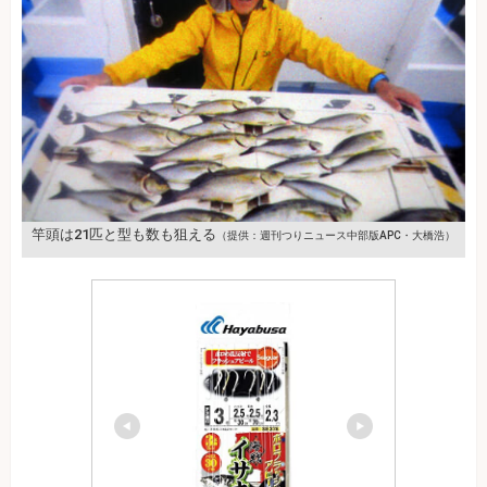
竿頭は21匹と型も数も狙える
（提供：週刊つりニュース中部版APC・大橋浩）