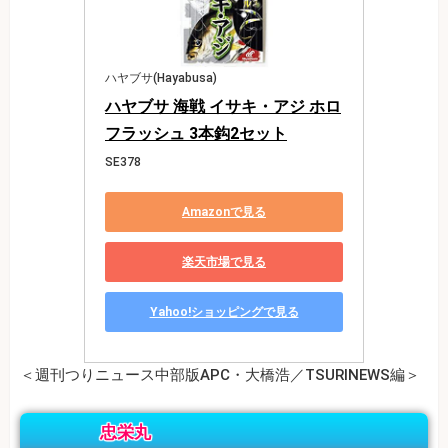
ハヤブサ(Hayabusa)
ハヤブサ 海戦 イサキ・アジ ホロ
フラッシュ 3本鈎2セット
SE378
Amazonで見る
楽天市場で見る
Yahoo!ショッピングで見る
＜週刊つりニュース中部版APC・大橋浩／TSURINEWS編＞
忠栄丸