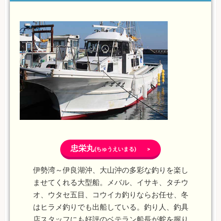
忠栄丸
(ちゅうえいまる) >
伊勢湾～伊良湖沖、大山沖の多彩な釣りを楽し
ませてくれる大型船。メバル、イサキ、タチウ
オ、ウタセ五目、コウイカ釣りならお任せ、冬
はヒラメ釣りでも出船している。釣り人、釣具
店スタッフにも好評のベテラン船長が舵を握り