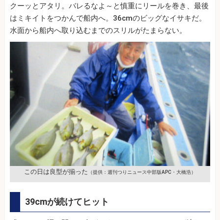
クーッとアタリ。バレるなよ～と慎重にリールを巻き、最後
はミキイトをつかんで船内へ。36cmのビッグなイサキだ。
水面から船内へ取り込むまでのスリルがたまらない。
この日は良型が揃った
（提供：週刊つりニュース中部版APC・大橋浩）
39cmが続けてヒット