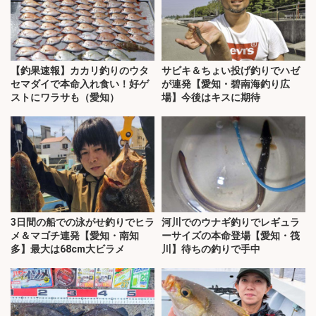
【釣果速報】カカリ釣りのウタ
サビキ＆ちょい投げ釣りでハゼ
セマダイで本命入れ食い！好ゲ
が連発【愛知・碧南海釣り広
ストにワラサも（愛知）
場】今後はキスに期待
3日間の船での泳がせ釣りでヒラ
河川でのウナギ釣りでレギュラ
メ＆マゴチ連発【愛知・南知
ーサイズの本命登場【愛知・筏
多】最大は68cm大ビラメ
川】待ちの釣りで手中