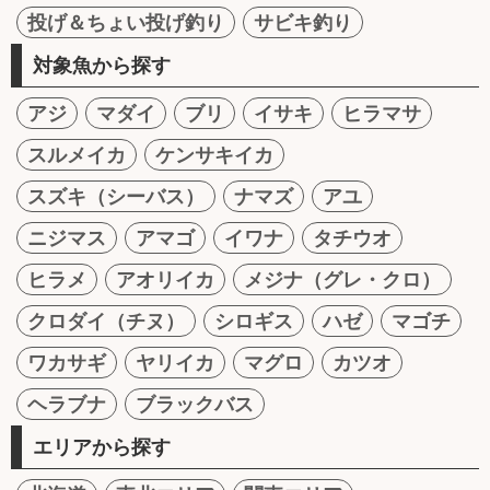
投げ＆ちょい投げ釣り
サビキ釣り
対象魚から探す
アジ
マダイ
ブリ
イサキ
ヒラマサ
スルメイカ
ケンサキイカ
スズキ（シーバス）
ナマズ
アユ
ニジマス
アマゴ
イワナ
タチウオ
ヒラメ
アオリイカ
メジナ（グレ・クロ）
クロダイ（チヌ）
シロギス
ハゼ
マゴチ
ワカサギ
ヤリイカ
マグロ
カツオ
ヘラブナ
ブラックバス
エリアから探す