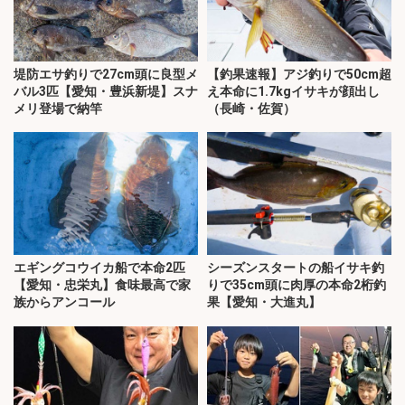
堤防エサ釣りで27cm頭に良型メ
【釣果速報】アジ釣りで50cm超
バル3匹【愛知・豊浜新堤】スナ
え本命に1.7kgイサキが顔出し
メリ登場で納竿
（長崎・佐賀）
エギングコウイカ船で本命2匹
シーズンスタートの船イサキ釣
【愛知・忠栄丸】食味最高で家
りで35cm頭に肉厚の本命2桁釣
族からアンコール
果【愛知・大進丸】