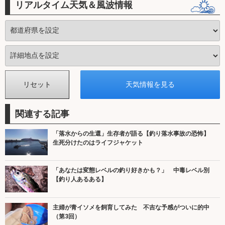
リアルタイム天気＆風波情報
関連する記事
「落水からの生還」生存者が語る【釣り落水事故の恐怖】
生死分けたのはライフジャケット
「あなたは変態レベルの釣り好きかも？」 中毒レベル別
【釣り人あるある】
主婦が青イソメを飼育してみた 不吉な予感がついに的中
（第3回）