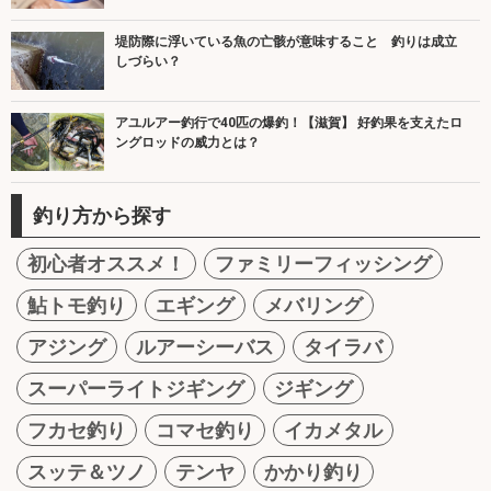
堤防際に浮いている魚の亡骸が意味すること 釣りは成立
しづらい？
アユルアー釣行で40匹の爆釣！【滋賀】 好釣果を支えたロ
ングロッドの威力とは？
釣り方から探す
初心者オススメ！
ファミリーフィッシング
鮎トモ釣り
エギング
メバリング
アジング
ルアーシーバス
タイラバ
スーパーライトジギング
ジギング
フカセ釣り
コマセ釣り
イカメタル
スッテ＆ツノ
テンヤ
かかり釣り