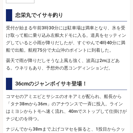
忠栄丸でイサキ釣り
受付が始まる午前3時30分には駐車場は満車となり、氷を受
け取って船に乗り込み左舷大ドモに入る。道具をセッティン
グしていると小雨が降りだしたが、すぐやんで4時40分に満
船で出船。航程75分で大山沖のポイントに到着した。
曇天で雨が降りだしそうな上風も強く、波高は2mほどあ
る。ウネリもあり、予想外の悪コンディンションだ。
36cmのジャンボイサキ登場！
コマセのアミエビとサシエのオキアミが配られ、船長から
「タナ38mから36m」のアナウンスで一斉に投入。ライン
はミヨシからトモへ速く流れ、40mでストップして仕掛けが
ナジむのを待つ。
ナジんでから38mまで上げコマセを振ると、1投目からクッ