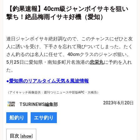
【釣果速報】40cm級ジャンボイサキを狙い
撃ち！絶品梅雨イサキ好機（愛知）
連日ジャンボイサキ絶好調なので、このチャンスにぜひと友
人に誘いを受け、下手さを忘れて飛びついてしまった。たく
さん釣るのは名人に任せて、40cmクラスのジャンボ狙い。
5月25日に愛知県・南知多町片名漁港の
忠栄丸
に予約を入れ
た。
●
愛知県のリアルタイム天気＆風波情報
（アイキャッチ画像提供：週刊つりニュース中部版APC・大橋浩）
2023年6月20日
TSURINEWS編集部
船釣り
エサ釣り
目次
[
show
]