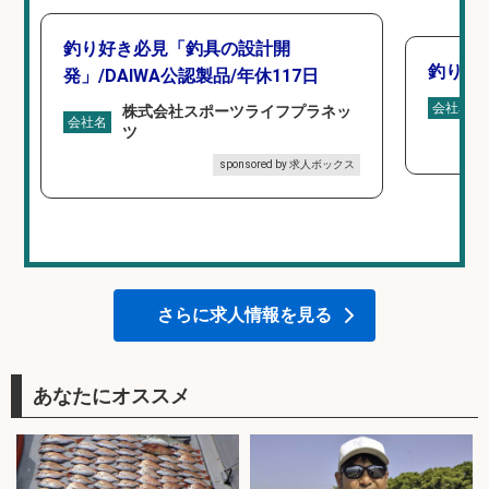
釣り好き必見「釣具の設計開
釣り具
発」/DAIWA公認製品/年休117日
会社名
株式会社スポーツライフプラネッ
会社名
ツ
sponsored by 求人ボックス
さらに求人情報を見る
あなたにオススメ