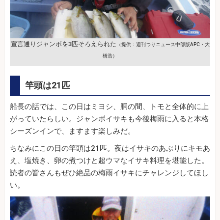
宣言通りジャンボを3匹そろえられた
（提供：週刊つりニュース中部版APC・大
橋浩）
竿頭は21匹
船長の話では、この日はミヨシ、胴の間、トモと全体的に上
がっていたらしい。ジャンボイサキも今後梅雨に入ると本格
シーズンインで、ますます楽しみだ。
ちなみにこの日の竿頭は21匹。夜はイサキのあぶりにキモあ
え、塩焼き、卵の煮つけと超ウマなイサキ料理を堪能した。
読者の皆さんもぜひ絶品の梅雨イサキにチャレンジしてほし
い。