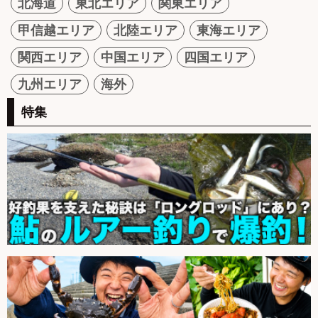
北海道
東北エリア
関東エリア
甲信越エリア
北陸エリア
東海エリア
関西エリア
中国エリア
四国エリア
九州エリア
海外
特集