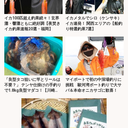
イカ100匹超え釣果続々！玄界
イカメタルでシロ（ケンサキ）
灘・響灘ともに絶好調【夜焚き
イカ連発！ 関西エリアの【船釣
イカ釣果速報20選・福岡】
り特選釣果7選】
「良型タコ狙いに竿とリールは
マイボートで初の中深場釣りに
不要？」 テンヤ仕掛けの手釣り
挑戦 駿河湾ボート釣りで大サ
で1.8kg良型マダコ！【川崎
バ＆本命オニカサゴに歓喜！
丸・東京湾】