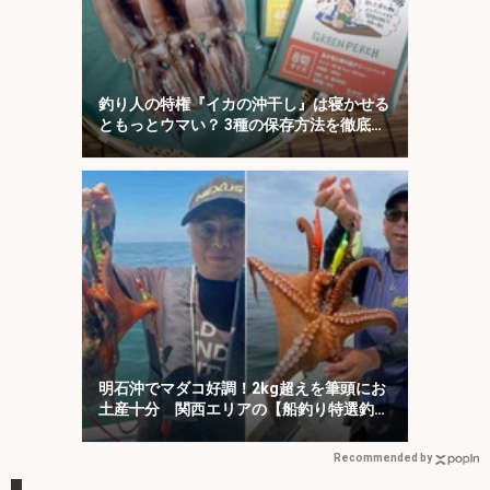
釣り人の特権『イカの沖干し』は寝かせる
ともっとウマい？ 3種の保存方法を徹底検
証
明石沖でマダコ好調！2kg超えを筆頭にお
土産十分 関西エリアの【船釣り特選釣果
7選】
Recommended by