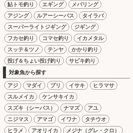
鮎トモ釣り
エギング
メバリング
アジング
ルアーシーバス
タイラバ
スーパーライトジギング
ジギング
フカセ釣り
コマセ釣り
イカメタル
スッテ＆ツノ
テンヤ
かかり釣り
投げ＆ちょい投げ釣り
サビキ釣り
対象魚から探す
アジ
マダイ
ブリ
イサキ
ヒラマサ
スルメイカ
ケンサキイカ
スズキ（シーバス）
ナマズ
アユ
ニジマス
アマゴ
イワナ
タチウオ
ヒラメ
アオリイカ
メジナ（グレ・クロ）