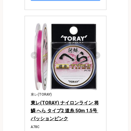
東レ(TORAY)
東レ(TORAY) ナイロンライン 将
鱗 へら タイプ2 道糸 50m 1.5号 
パッションピンク
A78C