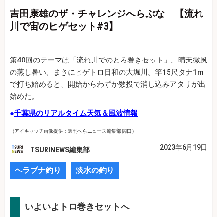
吉田康雄のザ・チャレンジへらぶな 【流れ
川で宙のヒゲセット#3】
第40回のテーマは「流れ川でのとろ巻きセット」。晴天微風
の蒸し暑い、まさにヒゲトロ日和の大堀川。竿15尺タナ1m
で打ち始めると、開始からわずか数投で消し込みアタリが出
始めた。
●
千葉県のリアルタイム天気＆風波情報
（アイキャッチ画像提供：週刊へらニュース編集部 関口）
2023年6月19日
TSURINEWS編集部
ヘラブナ釣り
淡水の釣り
いよいよトロ巻きセットへ