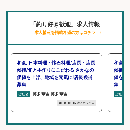
「釣り好き歓迎」求人情報
求人情報を掲載希望の方はコチラ
和食, 日本料理・懐石料理/店長・店長
和食,
候補/旬と手作りにこだわる!さかなの
候補/
価値を上げ、地域を元気に!店長候補
値を上
募集
集
博多 華吉 博多 華吉
会社名
会社名
sponsored by 求人ボックス