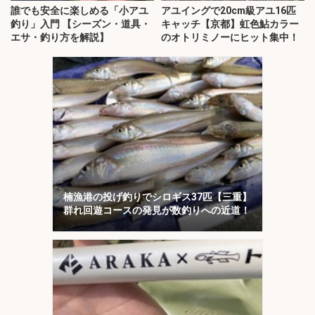
誰でも安全に楽しめる「小アユ
アユイングで20cm級アユ16匹
釣り」入門 【シーズン・道具・
キャッチ【京都】虹色鮎カラー
エサ・釣り方を解説】
のオトリミノーにヒット集中！
楠漁港の投げ釣りでシロギス37匹【三重】
群れ回遊コースの発見が数釣りへの近道！