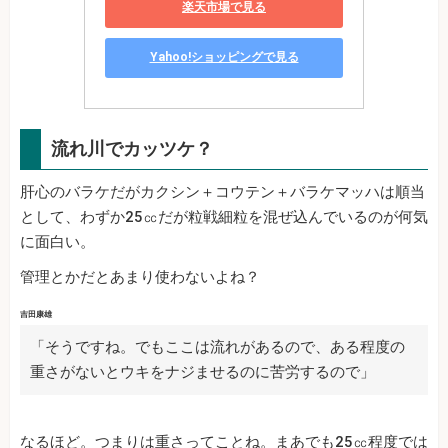
楽天市場で見る
Yahoo!ショッピングで見る
流れ川でカッツケ？
肝心のバラケだがカクシン＋コウテン＋バラケマッハは順当
として、わずか25㏄だが粒戦細粒を混ぜ込んでいるのが何気
に面白い。
管理とかだとあまり使わないよね？
吉田康雄
「そうですね。でもここは流れがあるので、ある程度の
重さがないとウキをナジませるのに苦労するので」
なるほど。つまりは重さってことね。まあでも25㏄程度では