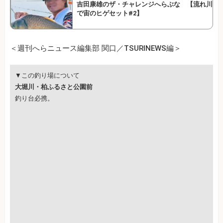
吉田康雄のザ・チャレンジへらぶな 【流れ川
で宙のヒゲセット#2】
＜週刊へらニュース編集部 関口／TSURINEWS編＞
▼この釣り場について
大堀川・柏ふるさと公園前
釣り台必携。