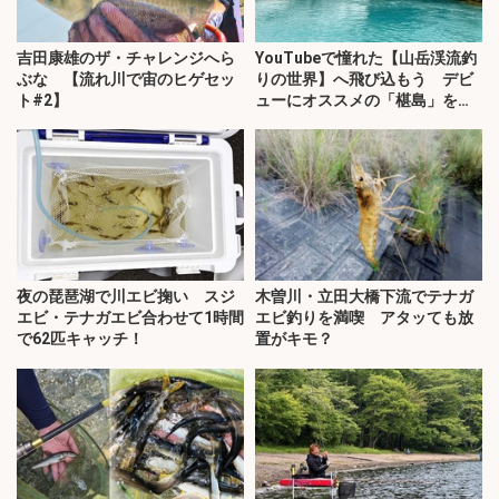
吉田康雄のザ・チャレンジへら
YouTubeで憧れた【山岳渓流釣
ぶな 【流れ川で宙のヒゲセッ
りの世界】へ飛び込もう デビ
ト#2】
ューにオススメの「椹島」を紹
介！
夜の琵琶湖で川エビ掬い スジ
木曽川・立田大橋下流でテナガ
エビ・テナガエビ合わせて1時間
エビ釣りを満喫 アタッても放
で62匹キャッチ！
置がキモ？