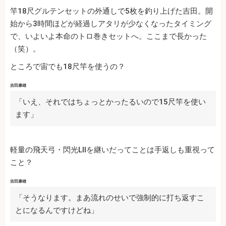
竿18尺グルテンセットの外通しで5枚を釣り上げた吉田。開
始から3時間ほどが経過しアタリが少なくなったタイミング
で、いよいよ本命のトロ巻きセットへ。ここまで長かった
（笑）。
ところで宙でも18尺竿を使うの？
吉田康雄
「いえ、それではちょっとかったるいので15尺竿を使い
ます」
軽量の飛天弓・閃光LⅡを継いだってことは手返しも重視って
こと？
吉田康雄
「そうなります。まあ流れのせいで強制的に打ち返すこ
とになるんですけどね」