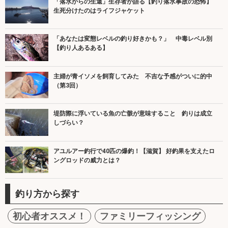
「落水からの生還」生存者が語る【釣り落水事故の恐怖】
生死分けたのはライフジャケット
「あなたは変態レベルの釣り好きかも？」 中毒レベル別
【釣り人あるある】
主婦が青イソメを飼育してみた 不吉な予感がついに的中
（第3回）
堤防際に浮いている魚の亡骸が意味すること 釣りは成立
しづらい？
アユルアー釣行で40匹の爆釣！【滋賀】 好釣果を支えたロ
ングロッドの威力とは？
釣り方から探す
初心者オススメ！
ファミリーフィッシング