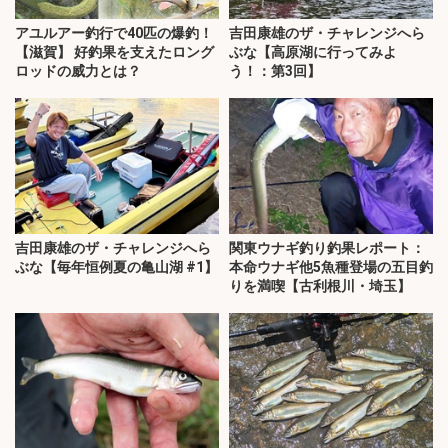
アユルアー釣行で40匹の爆釣！
吉田康雄のザ・チャレンジへら
【滋賀】 好釣果を支えたロング
ぶな【高原湖に行ってみよ
ロッドの威力とは？
う！：第3回】
吉田康雄のザ・チャレンジへら
関東ウナギ釣り釣果レポート：
ぶな【毎年恒例夏の亀山湖 #1】
本命ウナギ他5魚種登場の五目釣
りを満喫【古利根川・埼玉】