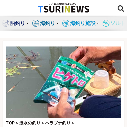
コ
ン
テ
船釣り
海釣り
海釣り施設
ソルト
ン
ツ
へ
ス
キ
ッ
プ
TOP
>
淡水の釣り
>
ヘラブナ釣り
>