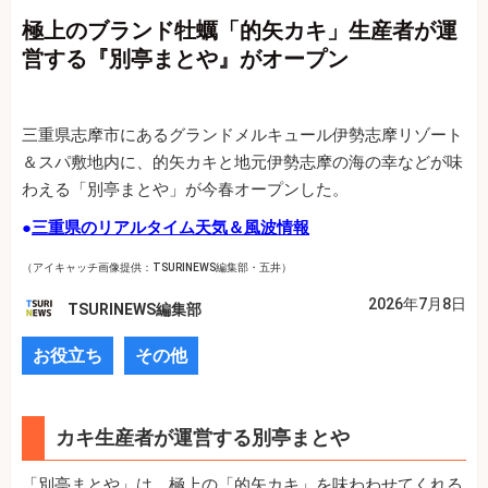
極上のブランド牡蠣「的矢カキ」生産者が運
営する『別亭まとや』がオープン
三重県志摩市にあるグランドメルキュール伊勢志摩リゾート
＆スパ敷地内に、的矢カキと地元伊勢志摩の海の幸などが味
わえる「別亭まとや」が今春オープンした。
●
三重県のリアルタイム天気＆風波情報
（アイキャッチ画像提供：TSURINEWS編集部・五井）
2026年7月8日
TSURINEWS編集部
お役立ち
その他
カキ生産者が運営する別亭まとや
「別亭まとや」は、極上の「的矢カキ」を味わわせてくれる