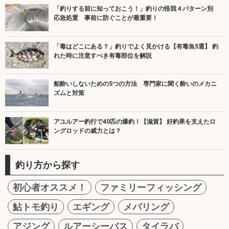
「釣りする前に知っておこう！」釣りの怪我４パターン別
応急処置 事前に防ぐことが最重要！
「毒はどこにある？」釣りでよく見かける【有毒魚5選】 釣
れた時に注意すべき有毒部位を解説
船酔いしないための5つの方法 専門家に聞く酔いのメカニ
ズムと対策
アユルアー釣行で40匹の爆釣！【滋賀】 好釣果を支えたロ
ングロッドの威力とは？
釣り方から探す
初心者オススメ！
ファミリーフィッシング
鮎トモ釣り
エギング
メバリング
アジング
ルアーシーバス
タイラバ