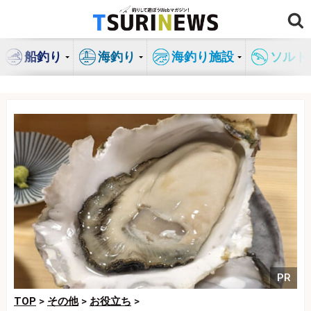
コ
ン
テ
船釣り
海釣り
海釣り施設
ソルト
ン
ツ
へ
ス
キ
ッ
プ
PR
TOP
>
その他
>
お役立ち
>