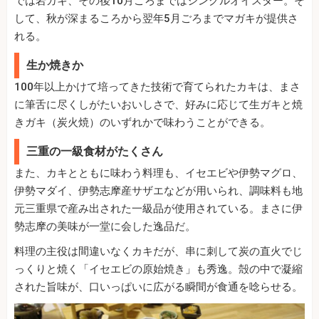
では岩ガキ、その後10月ごろまではシングルオイスター。そ
して、秋が深まるころから翌年5月ごろまでマガキが提供さ
れる。
生か焼きか
100年以上かけて培ってきた技術で育てられたカキは、まさ
に筆舌に尽くしがたいおいしさで、好みに応じて生ガキと焼
きガキ（炭火焼）のいずれかで味わうことができる。
三重の一級食材がたくさん
また、カキとともに味わう料理も、イセエビや伊勢マグロ、
伊勢マダイ、伊勢志摩産サザエなどが用いられ、調味料も地
元三重県で産み出された一級品が使用されている。まさに伊
勢志摩の美味が一堂に会した逸品だ。
料理の主役は間違いなくカキだが、串に刺して炭の直火でじ
っくりと焼く「イセエビの原始焼き」も秀逸。殻の中で凝縮
された旨味が、口いっぱいに広がる瞬間が食通を唸らせる。