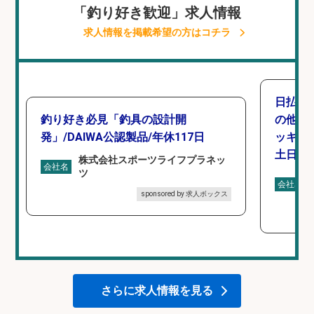
「釣り好き歓迎」求人情報
求人情報を掲載希望の方はコチラ
日払い
釣り好き必見「釣具の設計開
の他/
発」/DAIWA公認製品/年休117日
ッキン
土日休み
株式会社スポーツライフプラネッ
会社名
ツ
会社名
sponsored by 求人ボックス
さらに求人情報を見る