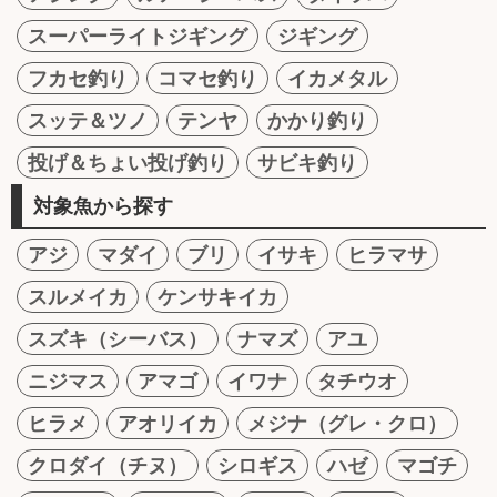
スーパーライトジギング
ジギング
フカセ釣り
コマセ釣り
イカメタル
スッテ＆ツノ
テンヤ
かかり釣り
投げ＆ちょい投げ釣り
サビキ釣り
対象魚から探す
アジ
マダイ
ブリ
イサキ
ヒラマサ
スルメイカ
ケンサキイカ
スズキ（シーバス）
ナマズ
アユ
ニジマス
アマゴ
イワナ
タチウオ
ヒラメ
アオリイカ
メジナ（グレ・クロ）
クロダイ（チヌ）
シロギス
ハゼ
マゴチ