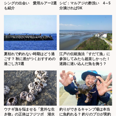
シングの出会い 愛用ルアー2選
シピ：マルアジの酢洗い 4～5
も紹介
分漬ければOK
夏枯れで釣れない時期はどう過
江戸の伝統漁法「すだて漁」に
ごす？ 秋に差がつくおすすめの
参加してみたら超楽しかった！
過ごし方3選
迷路に迷い込んだ魚を掬う？
ウナギ漁を悩ませる「意外な生
釣りができるキャンプ場は本当
き物」の正体はフジツボ 湖水
に魚釣れる？ 釣りのプロが実釣