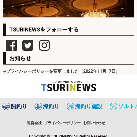
TSURINEWSをフォローする
お知らせ
※プライバシーポリシーを変更しました（2022年11月17日）
船釣り
海釣り
海釣り施設
ソルト
運営会社
プライバシーポリシー
お問い合わせ
Copyright ©
TSURINEWS
All Rights Reserved.