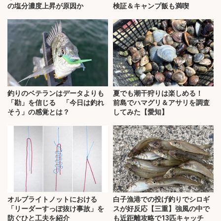
の塩分濃度上昇が原因か
検証＆キャンプ飯も満喫
釣りのベテランはデータよりも
夏でも潮干狩りは楽しめる！
「勘」を信じる 「今日は釣れ
前島でハマグリ＆アサリを調査
そう」の感覚とは？
してみた【愛知】
オルブライトノットにおける
白子漁港での投げ釣りでシロギ
「リーダーすっぽ抜け事故」を
スが好反応【三重】強風の中で
防ぐひと工夫を紹介
も近距離攻略で13匹キャッチ