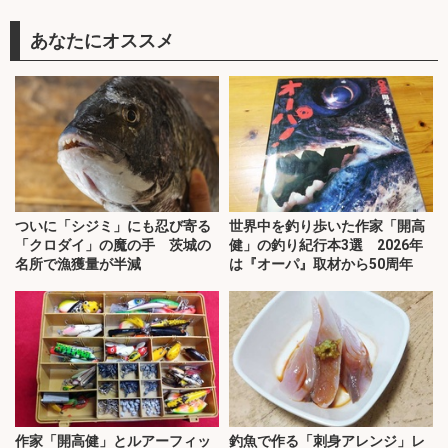
あなたにオススメ
ついに「シジミ」にも忍び寄る
世界中を釣り歩いた作家「開高
「クロダイ」の魔の手 茨城の
健」の釣り紀行本3選 2026年
名所で漁獲量が半減
は『オーパ』取材から50周年
作家「開高健」とルアーフィッ
釣魚で作る「刺身アレンジ」レ