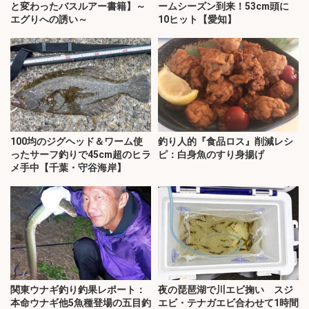
と変わったバスルアー書籍】～
ームシーズン到来！53cm頭に
エグりへの誘い～
10ヒット【愛知】
100均のジグヘッド＆ワーム使
釣り人的『食品ロス』削減レシ
ったサーフ釣りで45cm超のヒラ
ピ：白身魚のすり身揚げ
メ手中【千葉・守谷海岸】
関東ウナギ釣り釣果レポート：
夜の琵琶湖で川エビ掬い スジ
本命ウナギ他5魚種登場の五目釣
エビ・テナガエビ合わせて1時間