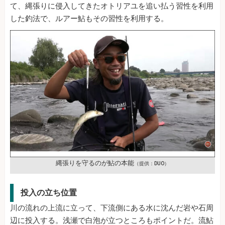
て、縄張りに侵入してきたオトリアユを追い払う習性を利用
した釣法で、ルアー鮎もその習性を利用する。
縄張りを守るのが鮎の本能
（提供：DUO）
投入の立ち位置
川の流れの上流に立って、下流側にある水に沈んだ岩や石周
辺に投入する。浅瀬で白泡が立つところもポイントだ。流鮎