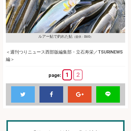
ルアー鮎で釣れた鮎
（提供：DUO）
＜週刊つりニュース西部版編集部・立石寿栄／TSURINEWS
編＞
1
2
page: