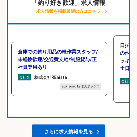
「釣り好き歓迎」求人情報
求人情報を掲載希望の方はコチラ
日払い
倉庫での釣り用品の軽作業スタッフ/
の他/
未経験歓迎/交通費支給/制服貸与/正
ッキン
社員登用あり
土日休み
株式会社REnista
会社名
会社名
sponsored by 求人ボックス
さらに求人情報を見る