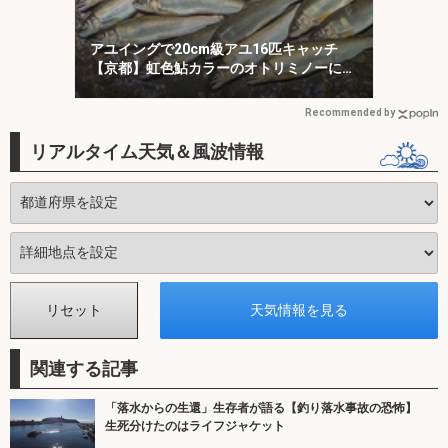
アユイングで20cm級アユ16匹キャッチ
【京都】虹色鮎カラーのオトリミノーにヒ
ット集中！
Recommended by
リアルタイム天気＆風波情報
関連する記事
「落水からの生還」生存者が語る【釣り落水事故の恐怖】
生死分けたのはライフジャケット