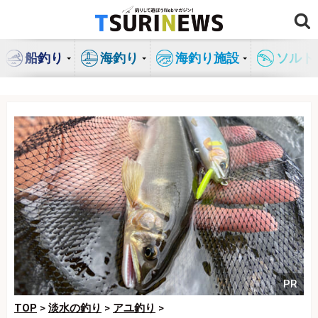
コ
ン
テ
船釣り
海釣り
海釣り施設
ソルト
ン
ツ
へ
ス
キ
ッ
プ
PR
TOP
>
淡水の釣り
>
アユ釣り
>