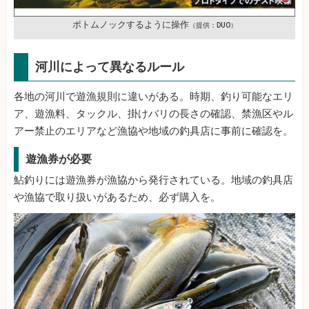
ボトムノックするように操作
（提供：DUO）
河川によって異なるルール
各地の河川で遊漁規則に違いがある。時期、釣り可能なエリ
ア、遊漁料、タックル、掛けバリの長さの確認、禁漁区やル
アー禁止のエリアなど漁協や地域の釣具店に事前に確認を。
遊漁券が必要
鮎釣りには遊漁券が漁協から発行されている。地域の釣具店
や漁協で取り扱いがあるため、必ず購入を。