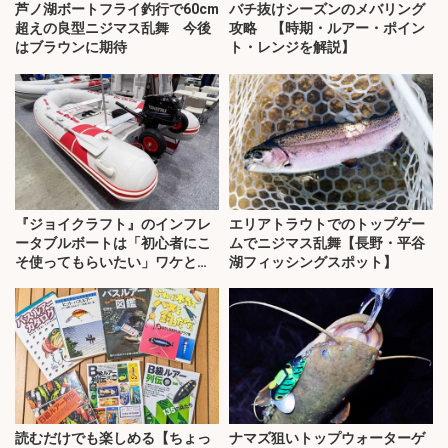
芦ノ湖ボートフライ釣行で60cm
バチ抜けシーズンのメバリング
超えの良型ニジマス乱舞 今後
攻略 【時期・ルアー・ポイン
はブラウンに期待
ト・レンジを解説】
『ジョイクラフト』のインフレ
エリアトラウトでのトップゲー
ータブルボートは「初心者にこ
ムでニジマス乱舞【長野・平谷
そ使ってもらいたい」ワケと
湖フィッシングスポット】
は？
読むだけでも楽しめる【ちょっ
ナマズ狙いトップウォーターゲ