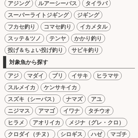
アジング
ルアーシーバス
タイラバ
スーパーライトジギング
ジギング
フカセ釣り
コマセ釣り
イカメタル
スッテ＆ツノ
テンヤ
かかり釣り
投げ＆ちょい投げ釣り
サビキ釣り
対象魚から探す
アジ
マダイ
ブリ
イサキ
ヒラマサ
スルメイカ
ケンサキイカ
スズキ（シーバス）
ナマズ
アユ
ニジマス
アマゴ
イワナ
タチウオ
ヒラメ
アオリイカ
メジナ（グレ・クロ）
クロダイ（チヌ）
シロギス
ハゼ
マゴチ