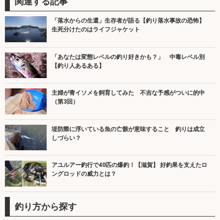
関連する記事
「落水からの生還」生存者が語る【釣り落水事故の恐怖】
生死分けたのはライフジャケット
「あなたは変態レベルの釣り好きかも？」 中毒レベル別
【釣り人あるある】
主婦が青イソメを飼育してみた 不吉な予感がついに的中
（第3回）
堤防際に浮いている魚の亡骸が意味すること 釣りは成立
しづらい？
アユルアー釣行で40匹の爆釣！【滋賀】 好釣果を支えたロ
ングロッドの威力とは？
釣り方から探す