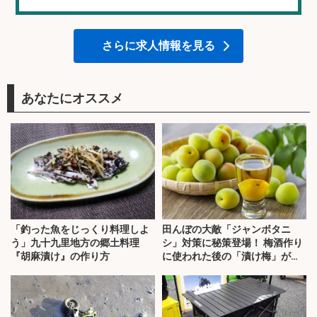
さらに求人情報を見る
あなたにオススメ
「釣った魚をじっくり料理しよ
田んぼの大敵「ジャンボタニ
う」九十九里地方の郷土料理
シ」対策に秘策登場！ 梅酒作り
『胡麻漬け』の作り方
に使われた後の「漬け梅」が効
く？