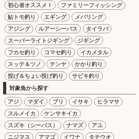
初心者オススメ！
ファミリーフィッシング
鮎トモ釣り
エギング
メバリング
アジング
ルアーシーバス
タイラバ
スーパーライトジギング
ジギング
フカセ釣り
コマセ釣り
イカメタル
スッテ＆ツノ
テンヤ
かかり釣り
投げ＆ちょい投げ釣り
サビキ釣り
対象魚から探す
アジ
マダイ
ブリ
イサキ
ヒラマサ
スルメイカ
ケンサキイカ
スズキ（シーバス）
ナマズ
アユ
ニジマス
アマゴ
イワナ
タチウオ