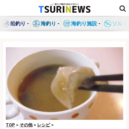
コ
ン
テ
船釣り
海釣り
海釣り施設
ソルト
ン
ツ
へ
ス
キ
ッ
プ
TOP
>
その他
>
レシピ
>