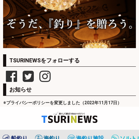
TSURINEWSをフォローする
お知らせ
※プライバシーポリシーを変更しました（2022年11月17日）
船釣り
海釣り
海釣り施設
ソルト