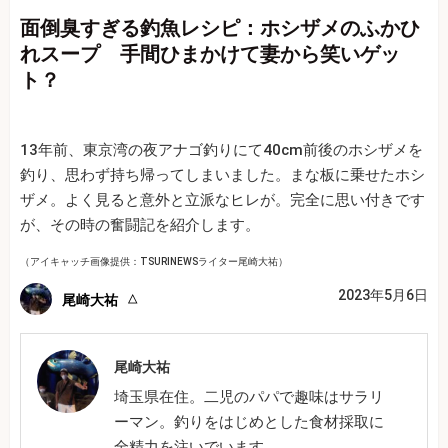
面倒臭すぎる釣魚レシピ：ホシザメのふかひ
れスープ 手間ひまかけて妻から笑いゲッ
ト？
13年前、東京湾の夜アナゴ釣りにて40cm前後のホシザメを
釣り、思わず持ち帰ってしまいました。まな板に乗せたホシ
ザメ。よく見ると意外と立派なヒレが。完全に思い付きです
が、その時の奮闘記を紹介します。
（アイキャッチ画像提供：TSURINEWSライター尾崎大祐）
2023年5月6日
尾崎大祐
尾崎大祐
埼玉県在住。二児のパパで趣味はサラリ
ーマン。釣りをはじめとした食材採取に
全精力を注いでいます。