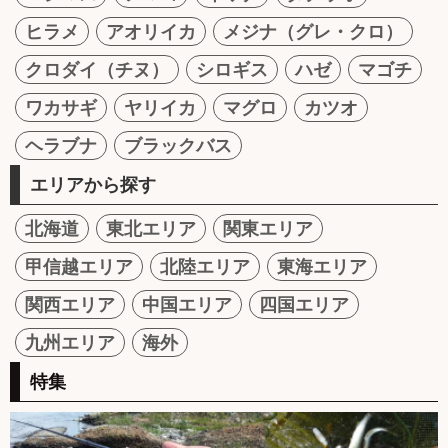
ヒラメ
アオリイカ
メジナ（グレ・クロ）
クロダイ（チヌ）
シロギス
ハゼ
マゴチ
ワカサギ
ヤリイカ
マグロ
カツオ
ヘラブナ
ブラックバス
エリアから探す
北海道
東北エリア
関東エリア
甲信越エリア
北陸エリア
東海エリア
関西エリア
中国エリア
四国エリア
九州エリア
海外
特集