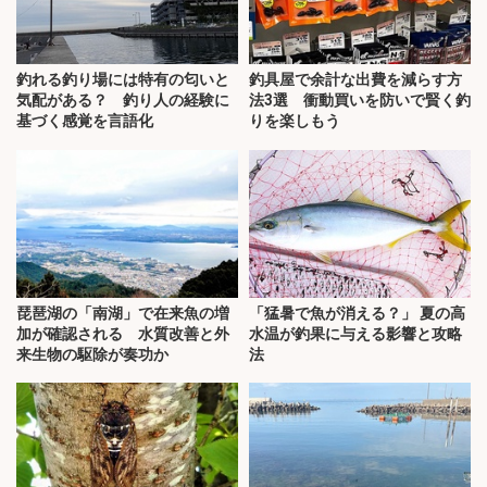
釣れる釣り場には特有の匂いと
釣具屋で余計な出費を減らす方
気配がある？ 釣り人の経験に
法3選 衝動買いを防いで賢く釣
基づく感覚を言語化
りを楽しもう
琵琶湖の「南湖」で在来魚の増
「猛暑で魚が消える？」 夏の高
加が確認される 水質改善と外
水温が釣果に与える影響と攻略
来生物の駆除が奏功か
法