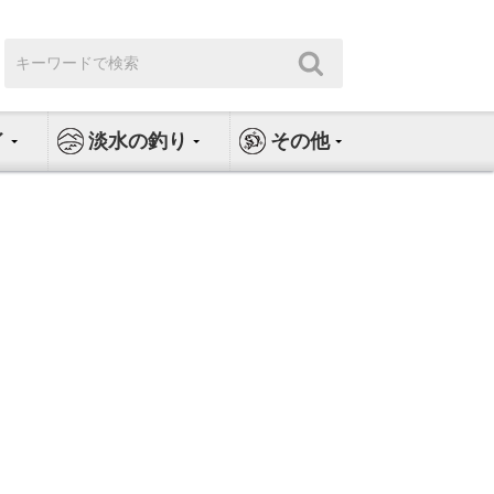
検
検
索:
索
イ
淡水の釣り
その他