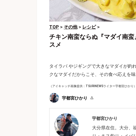
TOP
>
その他
>
レシピ
>
チキン南蛮ならぬ『マダイ南蛮
スメ
タイラバ やジギングで大きなマダイが釣
クなマダイだからこそ、その食べ応えを味
（アイキャッチ画像提供：TSURINEWSライター宇都宮ひかり
宇都宮ひかり
宇都宮ひかり
大分県在住。大分、
り・キス釣り・メバ