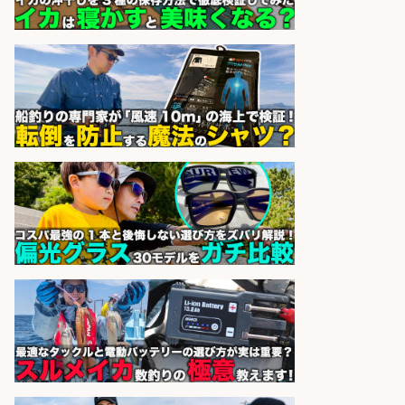
正社員募集
天草の魚と馬刺しの店 魚粋 天草
会社名
の魚と馬刺しの店 魚粋
sponsored by 求人ボックス
和食, 日本料理・懐石料理/店長・店
長候補/本物を知る大人の隠れ家!魚
の価値を上げ、地域を元気に!店長候
補募集
酒場あらかぶ 酒場あらかぶ
会社名
sponsored by 求人ボックス
製造「組立・加工」/釣り具部品の
製造企業にてNC旋盤加工機の操作
日勤寮完備
フジアルテ株式会社
会社名