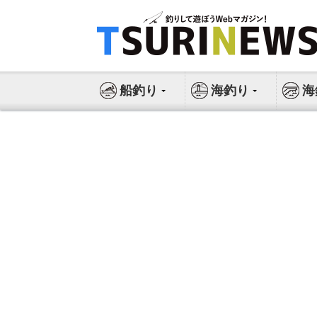
コ
ン
テ
ン
ツ
船釣り
海釣り
海
へ
ス
キ
ッ
プ