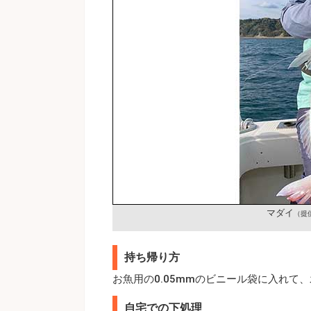
マダイ
（提
持ち帰り方
お魚用の0.05mmのビニール袋に入れて
自宅での下処理