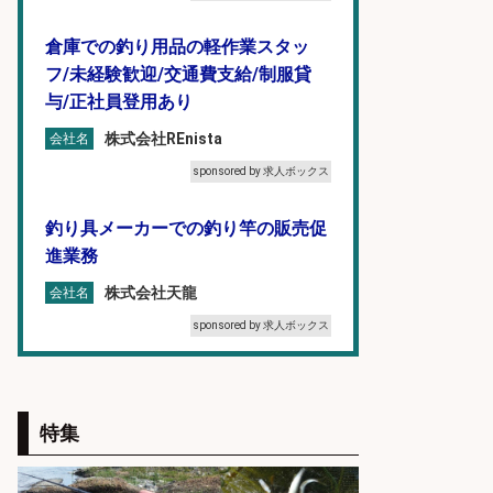
倉庫での釣り用品の軽作業スタッ
フ/未経験歓迎/交通費支給/制服貸
与/正社員登用あり
株式会社REnista
会社名
sponsored by 求人ボックス
釣り具メーカーでの釣り竿の販売促
進業務
株式会社天龍
会社名
sponsored by 求人ボックス
和食, 日本料理・懐石料理/店長・店
長候補/旬と手作りにこだわる!さか
特集
なの価値を上げ、地域を元気に!店長
候補募集