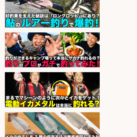
博多 華吉 博多 華吉
会社名
sponsored by 求人ボックス
和食, 居酒屋/調理見習い・調理補助/
新鮮な魚料理×おでんの和食居酒屋
の若手スタッフ
サカナのハチベエ 矢場町店
会社名
sponsored by 求人ボックス
倉庫での釣り用品の軽作業スタッ
フ/未経験歓迎/交通費支給/制服貸
与/正社員登用あり
株式会社REnista
会社名
sponsored by 求人ボックス
和食, 居酒屋/キッチンスタッフ/天草
の魚と馬刺しの店 キッチンスタッフ