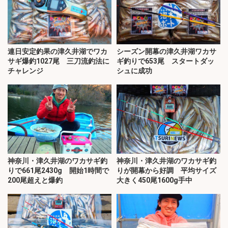
連日安定釣果の津久井湖でワカ
シーズン開幕の津久井湖ワカサ
サギ爆釣1027尾 三刀流釣法に
ギ釣りで653尾 スタートダッ
チャレンジ
シュに成功
神奈川・津久井湖のワカサギ釣
神奈川・津久井湖のワカサギ釣
りで661尾2430g 開始1時間で
りが開幕から好調 平均サイズ
200尾超えと爆釣
大きく450尾1600g手中