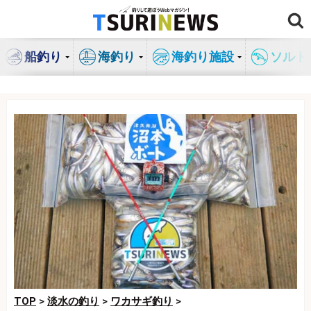
コ
ン
テ
船釣り
海釣り
海釣り施設
ソルト
ン
ツ
へ
ス
キ
ッ
プ
TOP
>
淡水の釣り
>
ワカサギ釣り
>