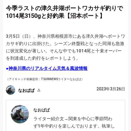
今季ラストの津久井湖ボートワカサギ釣りで
1014尾3150gと好釣果【沼本ボート】
3月5日（日）、神奈川県相模原市にある津久井湖へボートワ
カサギ釣りに出掛けた。シーズン終盤戦となった同湖も急激
に状況変化が著しい。そんな中でも1014尾と十束オーバー
を到達成した釣行をレポートしよう。
●
神奈川県のリアルタイム天気＆風波情報
（アイキャッチ画像提供：TSURINEWSライターなおぱぱ）
2023年3月26日
なおぱぱ
なおぱぱ
ライター紹介文→関東を中心に季節問わ
ず1年中釣りを楽しんでおります。執筆し