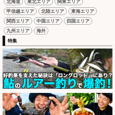
北海道
東北エリア
関東エリア
甲信越エリア
北陸エリア
東海エリア
関西エリア
中国エリア
四国エリア
九州エリア
海外
特集