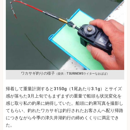
ワカサギ釣りの様子
（提供：TSURINEWSライターなおぱぱ）
帰着して重量計測すると3150g（1尾あたり3.1g）とサイズ
感が落ちた3月上旬でもまずまずの重量で船頭も状況変化を
感じ取り私の釣果に納得していた。船頭に釣果写真を撮影し
てもらい、釣れたワカサギは釣行されたお客さんへ配り帰路
につきながら今季の津久井湖釣行の締めくくりに満足でき
た。