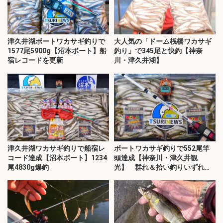
津久井湖ボートワカサギ釣りで
大人気の「ドーム桟橋ワカサギ
1577尾5900g【沼本ボート】船
釣り」で345尾と快釣【神奈
宿レコードを更新
川・津久井湖】
津久井湖ワカサギ釣りで船宿レ
ボートワカサギ釣りで552尾竿
コード達成【沼本ボート】1234
頭達成【神奈川・津久井観
尾4830g爆釣
光】 群れ＆拾い釣りいずれも
堪能