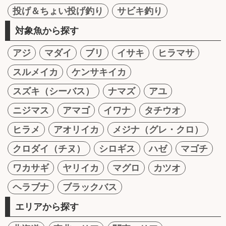
投げ＆ちょい投げ釣り
サビキ釣り
対象魚から探す
アジ
マダイ
ブリ
イサキ
ヒラマサ
スルメイカ
ケンサキイカ
スズキ（シーバス）
ナマズ
アユ
ニジマス
アマゴ
イワナ
タチウオ
ヒラメ
アオリイカ
メジナ（グレ・クロ）
クロダイ（チヌ）
シロギス
ハゼ
マゴチ
ワカサギ
ヤリイカ
マグロ
カツオ
ヘラブナ
ブラックバス
エリアから探す