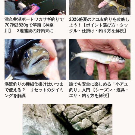
津久井湖ボートワカサギ釣りで
2026盛夏のアユ友釣りを攻略し
707尾2820gで竿頭【神奈
よう！【ポイント選び方・タッ
川】 3週連続の好釣果に
クル・仕掛け・釣り方を解説】
渓流釣りの極細仕掛けはいつま
誰でも安全に楽しめる「小アユ
で使える？ リセットのタイミ
釣り」入門 【シーズン・道具・
ングを解説
エサ・釣り方を解説】