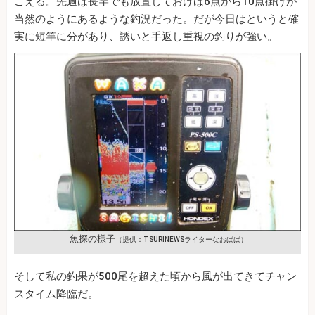
こえる。先週は長竿でも放置しておけば6点から10点掛けが
当然のようにあるような釣況だった。だが今日はというと確
実に短竿に分があり、誘いと手返し重視の釣りが強い。
魚探の様子
（提供：TSURINEWSライターなおぱぱ）
そして私の釣果が500尾を超えた頃から風が出てきてチャン
スタイム降臨だ。