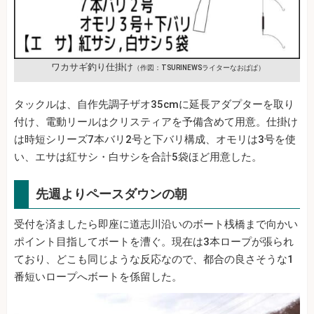
ワカサギ釣り仕掛け
（作図：TSURINEWSライターなおぱぱ）
タックルは、自作先調子ザオ35cmに延長アダプターを取り
付け、電動リールはクリスティアを予備含めて用意。仕掛け
は時短シリーズ7本バリ2号と下バリ構成、オモリは3号を使
い、エサは紅サシ・白サシを合計5袋ほど用意した。
先週よりペースダウンの朝
受付を済ましたら即座に道志川沿いのボート桟橋まで向かい
ポイント目指してボートを漕ぐ。現在は3本ロープが張られ
ており、どこも同じような反応なので、都合の良さそうな1
番短いロープへボートを係留した。