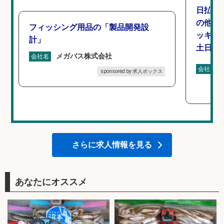
日払い
の他/
フィッシング用品の「製品開発設
ッキン
計」
土日休み
メガバス株式会社
会社名
会社名
sponsored by 求人ボックス
さらに求人情報を見る
あなたにオススメ