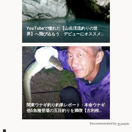
YouTubeで憧れた【山岳渓流釣りの世
界】へ飛び込もう デビューにオススメの
「椹島」を紹介！
関東ウナギ釣り釣果レポート：本命ウナギ
他5魚種登場の五目釣りを満喫【古利根
川・埼玉】
Recommended by