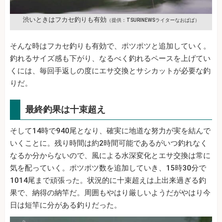
渋いときはフカセ釣りも有効
（提供：TSURINEWSライターなおぱぱ）
そんな時はフカセ釣りも有効で、ポツポツと追加していく。
釣れるサイズ感も下がり、なるべく釣れるペースを上げてい
くには、毎回手返しの度にエサ交換とサシカットが必要な釣
りだ。
最終釣果は十束超え
そして14時で940尾となり、確実に地道な努力が実を結んで
いくことに。残り時間は約2時間可能であるがいつ釣れなく
なるか分からないので、風による水深変化とエサ交換は常に
気を配っていく。ポツポツ数を追加していき、15時30分で
1014尾まで頑張った。状況的に十束超えは上出来過ぎる釣
果で、納得の納竿だ。周囲もやはり厳しいようだがやはり今
日は短竿に分がある釣りだった。