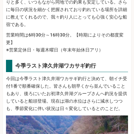
りと多く、いつもながら同地での釣果も安定している。さら
に毎日の状況を細かく把握されており釣れている場所を詳細
に教えてくれるので、我々釣り人にとっても心強く安心な船
宿である。
営業時間は6時30分～16時30分。【時期によりその都度変
更】
※営業定休日・毎週木曜日（年末年始休日アリ）
今季ラスト津久井湖ワカサギ釣行
今回は今季ラスト津久井湖ワカサギ釣行と決めて、朝イチ受
付1番で順番確保した。皆さんも朝早くから並んでいること
もあり、後ろにいたお初津久井湖グループさんへ釣況を提供
していると船頭登場。現在は湖の水位はさらに減水しつつ
も、季節変化に伴い状況は日々変化しているとのことだ。