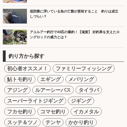
堤防際に浮いている魚の亡骸が意味すること 釣りは成立
しづらい？
アユルアー釣行で40匹の爆釣！【滋賀】 好釣果を支えたロ
ングロッドの威力とは？
釣り方から探す
初心者オススメ！
ファミリーフィッシング
鮎トモ釣り
エギング
メバリング
アジング
ルアーシーバス
タイラバ
スーパーライトジギング
ジギング
フカセ釣り
コマセ釣り
イカメタル
スッテ＆ツノ
テンヤ
かかり釣り