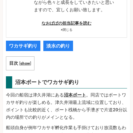
ながら色々と成長をしていきたいと思い
ますので、宜しくお願い致します。
なおぱぱの担当記事を読む
×
閉じる
ワカサギ釣り
淡水の釣り
目次
[
show
]
沼本ボートでワカサギ釣り
今回の船宿は津久井湖にある
沼本ボート
。同店ではボートワ
カサギ釣りが楽しめる。津久井湖最上流域に位置しており、
ポイントも比較的近く、ボート桟橋から手漕ぎで片道20分以
内の場所での釣りがメインとなる。
船頭自身が例年ワカサギ孵化作業も手掛けており放流数もわ