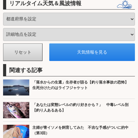
リアルタイム天気＆風波情報
関連する記事
「落水からの生還」生存者が語る【釣り落水事故の恐怖】
生死分けたのはライフジャケット
「あなたは変態レベルの釣り好きかも？」 中毒レベル別
【釣り人あるある】
主婦が青イソメを飼育してみた 不吉な予感がついに的中
（第3回）