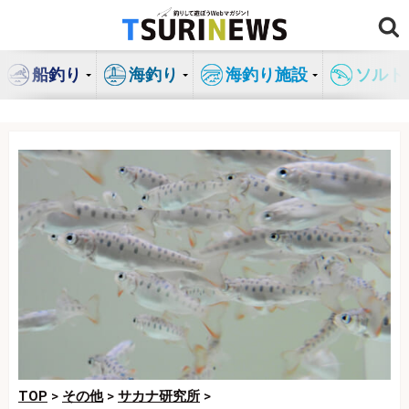
コ
ン
テ
船釣り
海釣り
海釣り施設
ソルト
ン
ツ
へ
ス
キ
ッ
プ
TOP
>
その他
>
サカナ研究所
>