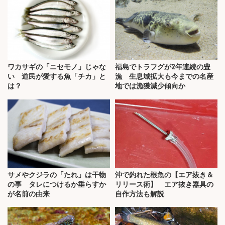
ワカサギの「ニセモノ」じゃな
福島でトラフグが2年連続の豊
い 道民が愛する魚「チカ」と
漁 生息域拡大も今までの名産
は？
地では漁獲減少傾向か
サメやクジラの「たれ」は干物
沖で釣れた根魚の【エア抜き＆
の事 タレにつけるか垂らすか
リリース術】 エア抜き器具の
が名前の由来
自作方法も解説