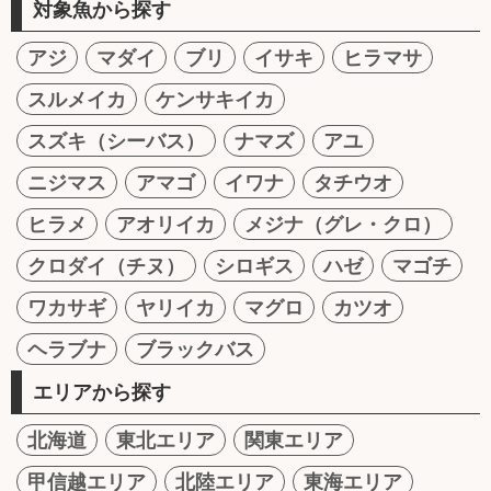
対象魚から探す
アジ
マダイ
ブリ
イサキ
ヒラマサ
スルメイカ
ケンサキイカ
スズキ（シーバス）
ナマズ
アユ
ニジマス
アマゴ
イワナ
タチウオ
ヒラメ
アオリイカ
メジナ（グレ・クロ）
クロダイ（チヌ）
シロギス
ハゼ
マゴチ
ワカサギ
ヤリイカ
マグロ
カツオ
ヘラブナ
ブラックバス
エリアから探す
北海道
東北エリア
関東エリア
甲信越エリア
北陸エリア
東海エリア