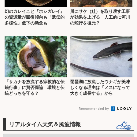
幻のカレイこと『ホシガレイ』
川にサケ（鮭）を取り戻す工事
の資源量が回復傾向も「遺伝的
が効果を上げる 人工的に河川
多様性」低下の懸念も
の蛇行を復元？
「サカナを放流する宗教的な伝
琵琶湖に放流したウナギが美味
統行事」に賛否両論 環境と伝
しくなる理由は「メスになって
統どっちを守る？
大きく成長する」から
Recommended by
リアルタイム天気＆風波情報