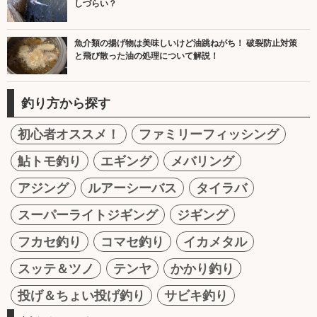
しづらい？
魚介類の揚げ物は美味しいけど油跳ねがち！ 破裂防止対策
と飛び散った油の処理について解説！
釣り方から探す
初心者オススメ！
ファミリーフィッシング
鮎トモ釣り
エギング
メバリング
アジング
ルアーシーバス
タイラバ
スーパーライトジギング
ジギング
フカセ釣り
コマセ釣り
イカメタル
スッテ＆ツノ
テンヤ
かかり釣り
投げ＆ちょい投げ釣り
サビキ釣り