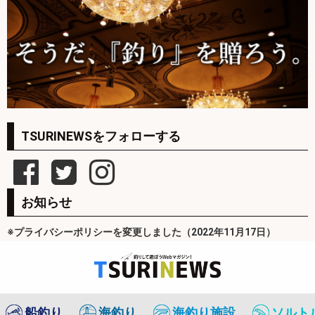
TSURINEWSをフォローする
お知らせ
※プライバシーポリシーを変更しました（2022年11月17日）
船釣り
海釣り
海釣り施設
ソルト