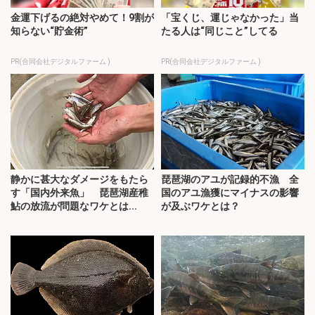
金運下げるの絶対やめて！9割が
「宝くじ、運じゃなかった」当
知らない“貯金術”
たる人は“同じこと”してる
PR(合同会社デジタルファーム )
PR(合同会社デジタルファーム )
静かに甚大なダメージをもたら
琵琶湖のアユが記録的不漁 全
す「国内外来魚」 琵琶湖産稚
国のアユ漁獲にマイナスの影響
鮎の放流が問題なワケとは...
が及ぶワケとは？