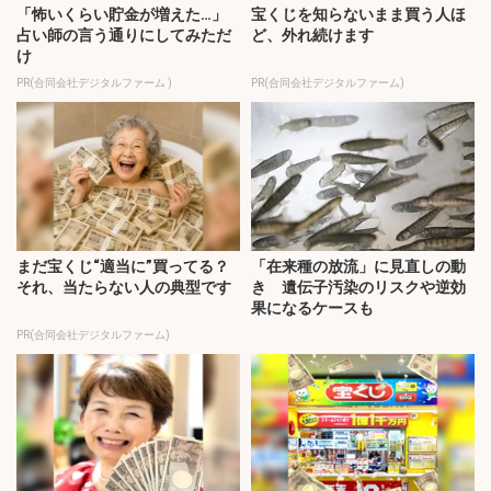
「怖いくらい貯金が増えた…」
宝くじを知らないまま買う人ほ
占い師の言う通りにしてみただ
ど、外れ続けます
け
PR(合同会社デジタルファーム )
PR(合同会社デジタルファーム)
まだ宝くじ“適当に”買ってる？
「在来種の放流」に見直しの動
それ、当たらない人の典型です
き 遺伝子汚染のリスクや逆効
果になるケースも
PR(合同会社デジタルファーム)