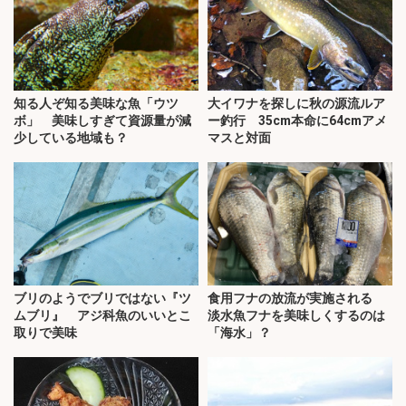
知る人ぞ知る美味な魚「ウツ
大イワナを探しに秋の源流ルア
ボ」 美味しすぎて資源量が減
ー釣行 35cm本命に64cmアメ
少している地域も？
マスと対面
ブリのようでブリではない『ツ
食用フナの放流が実施される
ムブリ』 アジ科魚のいいとこ
淡水魚フナを美味しくするのは
取りで美味
「海水」？