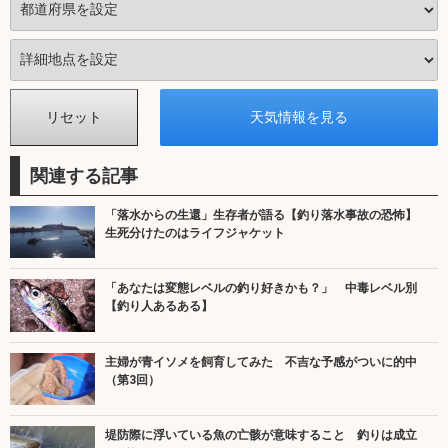
関連する記事
「落水からの生還」生存者が語る【釣り落水事故の恐怖】
生死分けたのはライフジャケット
「あなたは変態レベルの釣り好きかも？」 中毒レベル別
【釣り人あるある】
主婦が青イソメを飼育してみた 不吉な予感がついに的中
（第3回）
堤防際に浮いている魚の亡骸が意味すること 釣りは成立