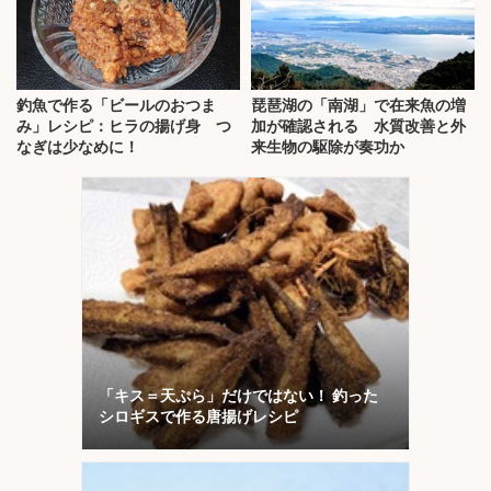
釣魚で作る「ビールのおつま
琵琶湖の「南湖」で在来魚の増
み」レシピ：ヒラの揚げ身 つ
加が確認される 水質改善と外
なぎは少なめに！
来生物の駆除が奏功か
「キス＝天ぷら」だけではない！ 釣った
シロギスで作る唐揚げレシピ