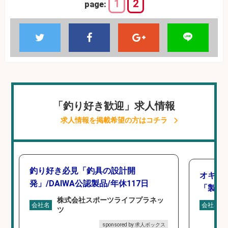
1
2
page:
「釣り好き歓迎」求人情報
求人情報を掲載希望の方はコチラ
釣り好き必見「釣具の設計開
オキア
発」/DAIWA公認製品/年休117日
「製造
株式会社スポーツライフプラネッ
会社名
会社名
ツ
sponsored by 求人ボックス