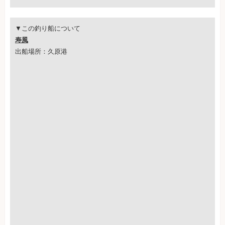
▼この釣り船について
寿風
出船場所：久原港