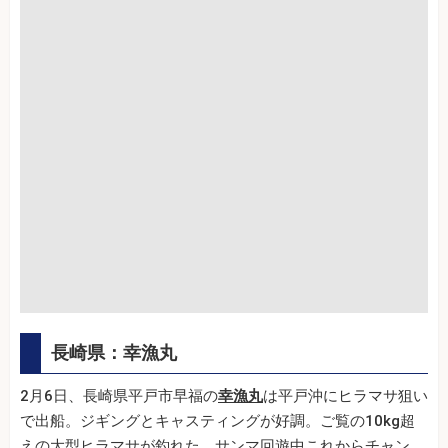
長崎県：幸漁丸
2月6日、長崎県平戸市早福の
幸漁丸
は平戸沖にヒラマサ狙い
で出船。ジギングとキャスティングが好調。ご覧の10kg超
えの大型ヒラマサが釣れた。サンマ回遊中これからチャン