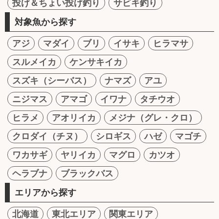
投げ＆ちょい投げ釣り
サビキ釣り
対象魚から探す
アジ
マダイ
ブリ
イサキ
ヒラマサ
スルメイカ
ケンサキイカ
スズキ（シーバス）
ナマズ
アユ
ニジマス
アマゴ
イワナ
タチウオ
ヒラメ
アオリイカ
メジナ（グレ・クロ）
クロダイ（チヌ）
シロギス
ハゼ
マゴチ
ワカサギ
ヤリイカ
マグロ
カツオ
ヘラブナ
ブラックバス
エリアから探す
北海道
東北エリア
関東エリア