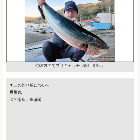
壱岐方面でブリキャッチ
（提供：勇勝丸）
▼この釣り船について
勇勝丸
出船場所：串浦港