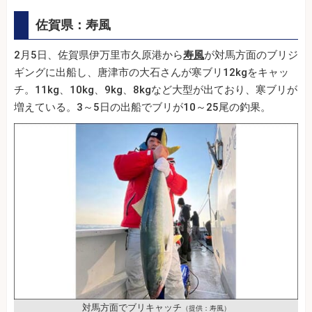
佐賀県：寿風
2月5日、佐賀県伊万里市久原港から
寿風
が対馬方面のブリジ
ギングに出船し、唐津市の大石さんが寒ブリ12kgをキャッ
チ。11kg、10kg、9kg、8kgなど大型が出ており、寒ブリが
増えている。3～5日の出船でブリが10～25尾の釣果。
対馬方面でブリキャッチ
（提供：寿風）