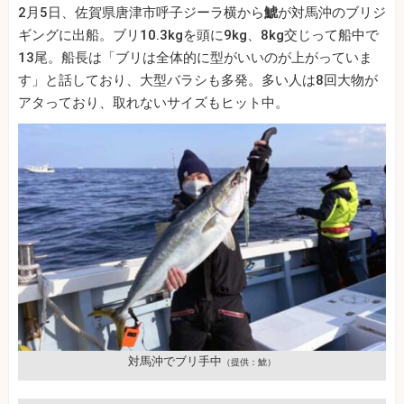
2月5日、佐賀県唐津市呼子ジーラ横から
鯱
が対馬沖のブリジ
ギングに出船。ブリ10.3kgを頭に9kg、8kg交じって船中で
13尾。船長は「ブリは全体的に型がいいのが上がっていま
す」と話しており、大型バラシも多発。多い人は8回大物が
アタっており、取れないサイズもヒット中。
対馬沖でブリ手中
（提供：鯱）