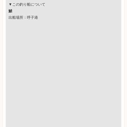
▼この釣り船について
鯱
出船場所：呼子港