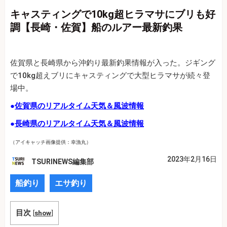
キャスティングで10kg超ヒラマサにブリも好
調【長崎・佐賀】船のルアー最新釣果
佐賀県と長崎県から沖釣り最新釣果情報が入った。ジギング
で10kg超えブリにキャスティングで大型ヒラマサが続々登
場中。
●
佐賀県のリアルタイム天気＆風波情報
●
長崎県のリアルタイム天気＆風波情報
（アイキャッチ画像提供：幸漁丸）
2023年2月16日
TSURINEWS編集部
船釣り
エサ釣り
目次
[
show
]