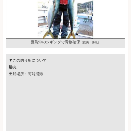
鷹島沖のジギングで青物確保
（提供：勝丸）
▼この釣り船について
勝丸
出船場所：阿翁浦港