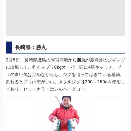
長崎県：勝丸
2月5日、長崎県鷹島の阿翁浦港から
勝丸
が鷹島沖のジギング
に出船して、釣る人ブリ8kgオーバー頭に4尾キャッチ。ブ
リの食い気は渋めながらも、ジグを追ってはきている感触。
釣れるとブリは型がいい。メタルジグは200～250gを使用し
ており、ヒットカラーはシルバーグロー。