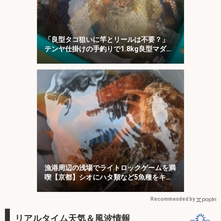
「良型タコ狙いに竿とリールは不要？」
テンヤ仕掛けの手釣りで1.8kg良型マダ
コ！【川崎丸・東京湾】
漁港周辺の浅場でライトロックゲームを満
喫【京都】シオにハタ類など5魚種をキャ
ッチ！
Recommended by
リアルタイム天気＆風波情報