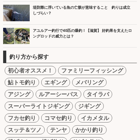
堤防際に浮いている魚の亡骸が意味すること 釣りは成立
しづらい？
アユルアー釣行で40匹の爆釣！【滋賀】 好釣果を支えたロ
ングロッドの威力とは？
釣り方から探す
初心者オススメ！
ファミリーフィッシング
鮎トモ釣り
エギング
メバリング
アジング
ルアーシーバス
タイラバ
スーパーライトジギング
ジギング
フカセ釣り
コマセ釣り
イカメタル
スッテ＆ツノ
テンヤ
かかり釣り