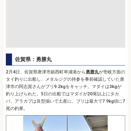
佐賀県：勇勝丸
2月4日、佐賀県唐津市鎮西町串浦港から
勇勝丸
が壱岐方面の
タイ釣りに出船し、メタルジグの持参を事前確認していた唐
津市の阿志賀さんがブリ9.2kgをキャッチ。マダイは3kgが
釣り上げられた。5日の出船ではマダイが20尾以上にタカ
バ、アラカブは良型揃いで土産に。ブリは最大で7.9kg頭に7
尾の釣果。