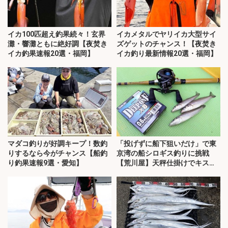
イカ100匹超え釣果続々！玄界
イカメタルでヤリイカ大型サイ
灘・響灘ともに絶好調【夜焚き
ズゲットのチャンス！【夜焚き
イカ釣果速報20選・福岡】
イカ釣り最新情報20選・福岡】
マダコ釣りが好調キープ！数釣
「投げずに船下狙いだけ」で東
りするなら今がチャンス【船釣
京湾の船シロギス釣りに挑戦
り釣果速報9選・愛知】
【荒川屋】天秤仕掛けでキス約
70匹！