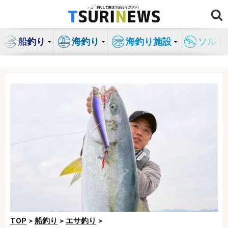
コ
ン
テ
船釣り
海釣り
海釣り施設
ソルト
ン
ツ
へ
ス
キ
ッ
プ
TOP
>
船釣り
>
エサ釣り
>