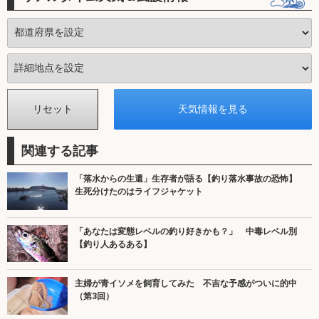
関連する記事
「落水からの生還」生存者が語る【釣り落水事故の恐怖】
生死分けたのはライフジャケット
「あなたは変態レベルの釣り好きかも？」 中毒レベル別
【釣り人あるある】
主婦が青イソメを飼育してみた 不吉な予感がついに的中
（第3回）