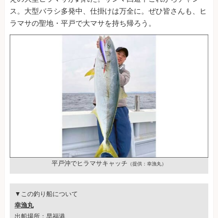
ス。大型バラシ多発中、仕掛けは万全に。ぜひ皆さんも、ヒ
ラマサの聖地・平戸で大マサを持ち帰ろう。
平戸沖でヒラマサキャッチ
（提供：幸漁丸）
▼この釣り船について
幸漁丸
出船場所：早福港