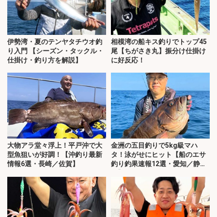
伊勢湾・夏のテンヤタチウオ釣
相模湾の船キス釣りでトップ45
り入門 【シーズン・タックル・
尾【ちがさき丸】振分け仕掛け
仕掛け・釣り方を解説】
に好反応！
大物アラ堂々浮上！平戸沖で大
金洲の五目釣りで5kg級マハ
型魚狙いが好調！【沖釣り最新
タ！泳がせにヒット【船のエサ
情報6選・長崎／佐賀】
釣り釣果速報12選・愛知／静
岡】