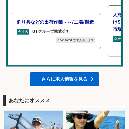
人材紹
釣り具などの出荷作業～～/工場/製造
けSa
市場上
UTグループ株式会社
会社名
会社名
sponsored by 求人ボックス
さらに求人情報を見る
あなたにオススメ