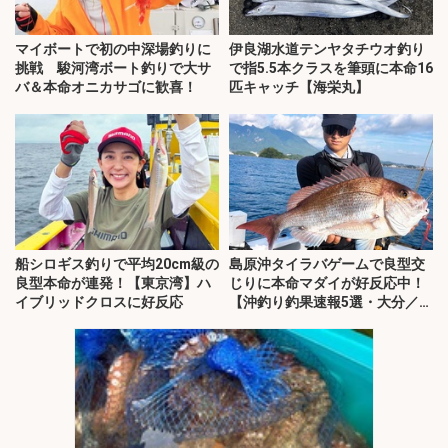
マイボートで初の中深場釣りに
伊良湖水道テンヤタチウオ釣り
挑戦 駿河湾ボート釣りで大サ
で指5.5本クラスを筆頭に本命16
バ＆本命オニカサゴに歓喜！
匹キャッチ【海栄丸】
船シロギス釣りで平均20cm級の
島原沖タイラバゲームで良型交
良型本命が連発！【東京湾】ハ
じりに本命マダイが好反応中！
イブリッドクロスに好反応
【沖釣り釣果速報5選・大分／熊
本】