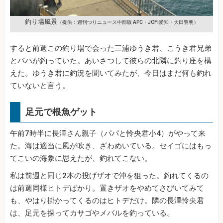
釣り場風景
（提供：週刊つりニュース中部版 APC・JOFI愛知・大田豊明）
すると前週この釣り場で会った三浦ゆうき君、こうき君兄弟
とパパが釣っていた。あいさつして彼らの北隣に釣り座を構
えた。ゆうき君に釣況を聞いてみたが、今日はまだ何も釣れ
ていないと言う。
足元で根魚ゲット
午前7時半に長澤さん親子（パパと怜央君小4）がやって来
た。海は適当に風が吹き、ざわめいている。セイゴにはもっ
てこいの海象に思えたが、釣れてこない。
私は前週と同じ2本の投げザオで沖を狙った。釣れてくるの
は前週同様ヒトデばかり。置きザオをやめてさびいてみて
も、やはり掛かってくるのはヒトデだけ。隣の長澤怜央君
は、足元を探ってカサゴやメバルを釣っている。