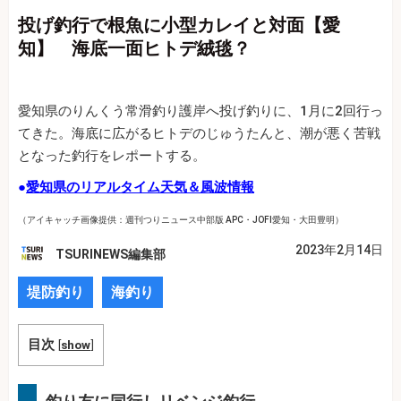
投げ釣行で根魚に小型カレイと対面【愛
知】 海底一面ヒトデ絨毯？
愛知県のりんくう常滑釣り護岸へ投げ釣りに、1月に2回行っ
てきた。海底に広がるヒトデのじゅうたんと、潮が悪く苦戦
となった釣行をレポートする。
●
愛知県のリアルタイム天気＆風波情報
（アイキャッチ画像提供：週刊つりニュース中部版 APC・JOFI愛知・大田豊明）
2023年2月14日
TSURINEWS編集部
堤防釣り
海釣り
目次
[
show
]