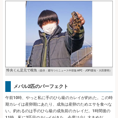
怜央くん足元で根魚
（提供：週刊つりニュース中部版 APC・JOFI愛知・大田豊明）
メバル2匹のパーフェクト
午前10時、やっと私に手のひら級のカレイが釣れた。この時
期カレイは産卵期にあたり、成魚は産卵のためエサを食べな
い。釣れるのは手のひら級の成魚前のカレイだ。1時間後の
11時、私に2匹目のカレイがきた。今度は少し大きめだ。