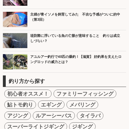
主婦が青イソメを飼育してみた 不吉な予感がついに的中
（第3回）
堤防際に浮いている魚の亡骸が意味すること 釣りは成立
しづらい？
アユルアー釣行で40匹の爆釣！【滋賀】 好釣果を支えたロ
ングロッドの威力とは？
釣り方から探す
初心者オススメ！
ファミリーフィッシング
鮎トモ釣り
エギング
メバリング
アジング
ルアーシーバス
タイラバ
スーパーライトジギング
ジギング