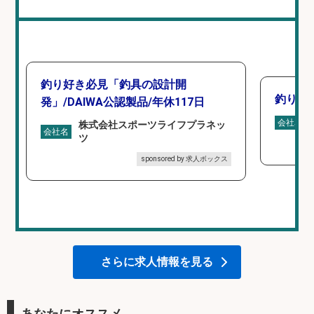
釣り好き必見「釣具の設計開
釣り具
発」/DAIWA公認製品/年休117日
会社名
株式会社スポーツライフプラネッ
会社名
ツ
sponsored by 求人ボックス
さらに求人情報を見る
あなたにオススメ