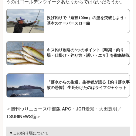
うのはゴールデンウイークあたりからではないだろうか。
投げ釣りで『遠投100m』の壁を突破しよう：
基本のオーバースロー編
キス釣り攻略の6つのポイント【時期・釣り
場・仕掛け・釣り方・誘い・エサ】を徹底解説
「落水からの生還」生存者が語る【釣り落水事
故の恐怖】 生死分けたのはライフジャケット
＜週刊つりニュース中部版 APC・JOFI愛知・大田豊明／
TSURINEWS編＞
▼この釣り場について