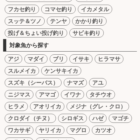
フカセ釣り
コマセ釣り
イカメタル
スッテ＆ツノ
テンヤ
かかり釣り
投げ＆ちょい投げ釣り
サビキ釣り
対象魚から探す
アジ
マダイ
ブリ
イサキ
ヒラマサ
スルメイカ
ケンサキイカ
スズキ（シーバス）
ナマズ
アユ
ニジマス
アマゴ
イワナ
タチウオ
ヒラメ
アオリイカ
メジナ（グレ・クロ）
クロダイ（チヌ）
シロギス
ハゼ
マゴチ
ワカサギ
ヤリイカ
マグロ
カツオ