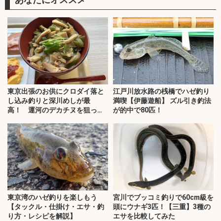
東京出張のお供にクロダイ落と
江戸川放水路の桟橋でハゼ釣り
し込み釣りと深川めしが最
満喫【伊藤遊船】 ズル引き釣法
高！ 運河のデカチヌを狙って
が的中で80匹！
みた
東京湾のハゼ釣りを楽しもう
宮川でブッコミ釣りで60cm級を
【タックル・仕掛け・エサ・釣
頭にウナギ3匹！【三重】3種の
り方・レシピを解説】
エサを比較してみた