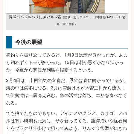
長澤パパ 2本バリにメバル 2匹
（提供：週刊つりニュース中部版 APC・JOFI愛
知・大田豊明）
今後の展望
初釣りを振り返ってみると、1月9日は潮が良かったが、あま
り釣れずヒトデが多かった。15日は潮が悪くかなり渋かっ
た。今週から寒波が列島を縦断するという。
2月4日は二十四節気の立春だ。季節は春に向かっているが、
海の中は厳冬になる。3月は雪解け水が木曽三川から流入し
て伊勢湾は一層冷え込む。魚の活性は落ち、エサを食べなく
なる。
でも捨てたものでもない。アイナメやクジメ、カサゴ、メバ
ルは寒い時期も元気にエサを食ってくる。護岸沿いや捨石周
りをブラクリ仕掛けで狙ってみよう。りんくう常滑がにぎわ