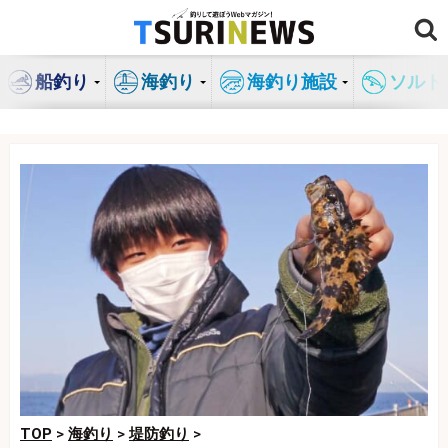
コ
ン
テ
船釣り
海釣り
海釣り施設
ソルト
ン
ツ
へ
ス
キ
ッ
プ
TOP
>
海釣り
>
堤防釣り
>