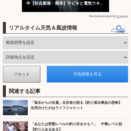
中【松合新港・熊本】サビキと電気ウキ仕
掛けで攻略
Recommended by
リアルタイム天気＆風波情報
関連する記事
「落水からの生還」生存者が語る【釣り落水事故の恐怖】
生死分けたのはライフジャケット
「あなたは変態レベルの釣り好きかも？」 中毒レベル別
【釣り人あるある】