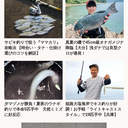
サビキ釣りで狙う『ママカリ』
真夏の磯で45cm級オナガメジナ
攻略法 【時合い・タナ・仕掛け
降臨【大分】浅ダナでは良型ク
選びのコツを解説】
ロが連発！
夕マヅメが勝負！夏夜のウナギ
姫路大塩海岸でキス釣りが好
釣りで本命5匹手中 天然ミミズ
調！お手軽「ライトキャストス
に好反応
タイル」で28匹手中【兵庫】