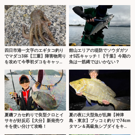
四日市港一文字のエギタコ釣り
館山エリアの堤防でソウダガツ
でマダコ3杯【三重】障害物周り
オ5匹キャッチ！【千葉】今期の
を攻めて今季初ダコをキャッ
魚は一筋縄ではいかない？
チ！
夏磯フカセ釣りで良型クロとイ
夏の夜に大型魚が乱舞【神津
サキが好反応【大分】新発売ウ
島・東京】ブッコミ釣りで74cm
キを使い分けて攻略！
タマン＆高級魚シブダイをキャ
ッチ！