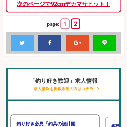
次のページで92cmデカマサヒット！
1
2
page:
「釣り好き歓迎」求人情報
求人情報を掲載希望の方はコチラ
釣り好き必見「釣具の設計開
福岡「