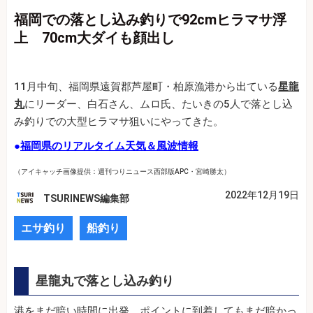
福岡での落とし込み釣りで92cmヒラマサ浮
上 70cm大ダイも顔出し
11月中旬、福岡県遠賀郡芦屋町・柏原漁港から出ている
星龍
丸
にリーダー、白石さん、ムロ氏、たいきの5人で落とし込
み釣りでの大型ヒラマサ狙いにやってきた。
●
福岡県のリアルタイム天気＆風波情報
（アイキャッチ画像提供：週刊つりニュース西部版APC・宮崎勝太）
2022年12月19日
TSURINEWS編集部
エサ釣り
船釣り
星龍丸で落とし込み釣り
港をまだ暗い時間に出発。ポイントに到着してもまだ暗かっ