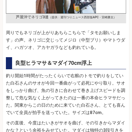
芦屋沖でネリゴ3連
（提供：週刊つりニュース西部版APC・宮崎勝太）
周りでもネリゴが上がりあちらこちらで「タモお願いしま
す」の声。ネリゴに交じってメジロ（中型ブリ）やマトウダ
イ、ハガツオ、アカヤガラなども釣れている。
良型ヒラマサ＆マダイ70cm浮上
釣り開始1時間がたったくらいで右舷のトモで釣りをしてい
た白石さんのサオが今回一番曲がって必死にやり取り。サオ
をしっかり曲げ、魚の引きに合わせて巻き上げスピードを調
整して危な気なく上がってきたのは一番の本命ヒラマサだっ
た。関東からこの日のために来ていた白石さん、とても喜ん
でいて全員が拍手を送っていた。サイズは87cm。
その直後、今度はたいきがサオを曲げ、その引きからマダイ
かな？という余裕をみせていた。マダイは独特の3段引きを