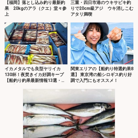
【福岡】落とし込み釣り最新釣
三重・四日市港のウキサビキ釣
果 20kgのアラ（クエ）堂々参
りで20cm級アジ ウキ消しこむ
上
アタリ満喫
イカメタルでも良型ヤリイカ
関東エリアの【船釣り特選釣果8
130杯！夜焚きイカ好調キープ
選】 東京湾の船シロギス釣り好
【船釣り釣果最新情報13選・玄
調で入門にもオススメ！
界灘】