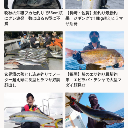
晩秋の沖磯フカセ釣りで33cm頭
【長崎・佐賀】船釣り最新釣
にグレ連発 数は出るも型に不
果 ジギングで10kg超えヒラマ
満
サ活発
玄界灘の落とし込み釣りでメー
【福岡】船のエサ釣り最新釣
ター超え頭に良型ヒラマサ好調
果 エビラバ・テンヤで大型マ
顔出し
ダイ顔見せ