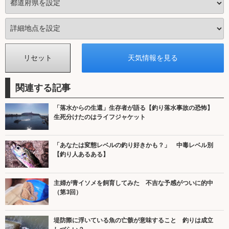
関連する記事
「落水からの生還」生存者が語る【釣り落水事故の恐怖】
生死分けたのはライフジャケット
「あなたは変態レベルの釣り好きかも？」 中毒レベル別
【釣り人あるある】
主婦が青イソメを飼育してみた 不吉な予感がついに的中
（第3回）
堤防際に浮いている魚の亡骸が意味すること 釣りは成立