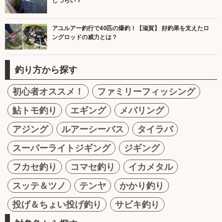
しづらい？
アユルアー釣行で40匹の爆釣！【滋賀】 好釣果を支えたロ
ングロッドの威力とは？
釣り方から探す
初心者オススメ！
ファミリーフィッシング
鮎トモ釣り
エギング
メバリング
アジング
ルアーシーバス
タイラバ
スーパーライトジギング
ジギング
フカセ釣り
コマセ釣り
イカメタル
スッテ＆ツノ
テンヤ
かかり釣り
投げ＆ちょい投げ釣り
サビキ釣り