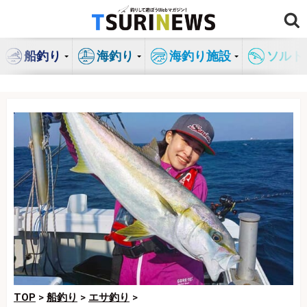
コ
ン
テ
船釣り
海釣り
海釣り施設
ソルト
ン
ツ
へ
ス
キ
ッ
プ
TOP
>
船釣り
>
エサ釣り
>