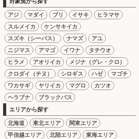
対象魚から探す
アジ
マダイ
ブリ
イサキ
ヒラマサ
スルメイカ
ケンサキイカ
スズキ（シーバス）
ナマズ
アユ
ニジマス
アマゴ
イワナ
タチウオ
ヒラメ
アオリイカ
メジナ（グレ・クロ）
クロダイ（チヌ）
シロギス
ハゼ
マゴチ
ワカサギ
ヤリイカ
マグロ
カツオ
ヘラブナ
ブラックバス
エリアから探す
北海道
東北エリア
関東エリア
甲信越エリア
北陸エリア
東海エリア