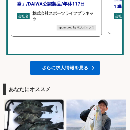
発」/DAIWA公認製品/年休117日
10時間
株式会社スポーツライフプラネッ
会社名
会社名
ツ
sponsored by 求人ボックス
さらに求人情報を見る
あなたにオススメ