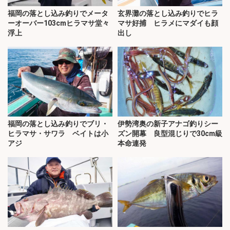
福岡の落とし込み釣りでメータ
玄界灘の落とし込み釣りでヒラ
ーオーバー103cmヒラマサ堂々
マサ好捕 ヒラメにマダイも顔
浮上
出し
福岡の落とし込み釣りでブリ・
伊勢湾奥の新子アナゴ釣りシー
ヒラマサ・サワラ ベイトは小
ズン開幕 良型混じりで30cm級
アジ
本命連発