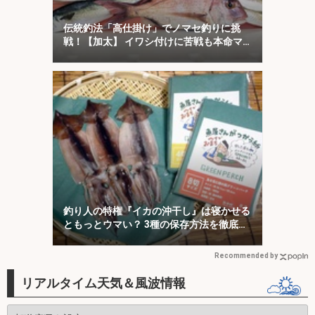
伝統釣法「高仕掛け」でノマセ釣りに挑
戦！【加太】 イワシ付けに苦戦も本命マ
ダイをキャッチ！
釣り人の特権『イカの沖干し』は寝かせる
ともっとウマい？ 3種の保存方法を徹底検
証
Recommended by
リアルタイム天気＆風波情報