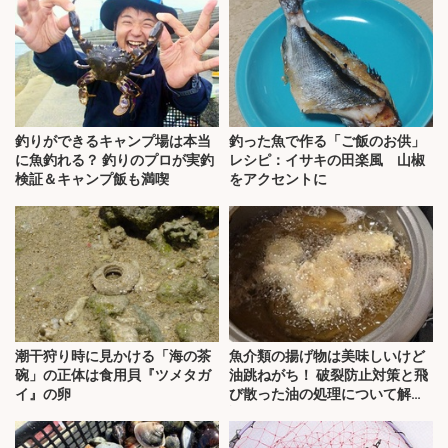
釣りができるキャンプ場は本当
釣った魚で作る「ご飯のお供」
に魚釣れる？ 釣りのプロが実釣
レシピ：イサキの田楽風 山椒
検証＆キャンプ飯も満喫
をアクセントに
潮干狩り時に見かける「海の茶
魚介類の揚げ物は美味しいけど
碗」の正体は食用貝『ツメタガ
油跳ねがち！ 破裂防止対策と飛
イ』の卵
び散った油の処理について解
説！