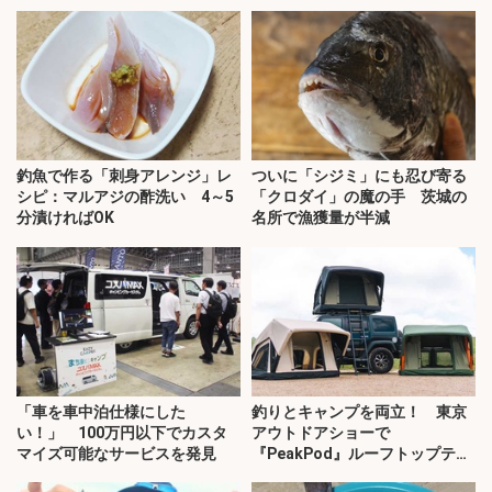
釣魚で作る「刺身アレンジ」レ
ついに「シジミ」にも忍び寄る
シピ：マルアジの酢洗い 4～5
「クロダイ」の魔の手 茨城の
分漬ければOK
名所で漁獲量が半減
「車を車中泊仕様にした
釣りとキャンプを両立！ 東京
い！」 100万円以下でカスタ
アウトドアショーで
マイズ可能なサービスを発見
『PeakPod』ルーフトップテン
トに注目