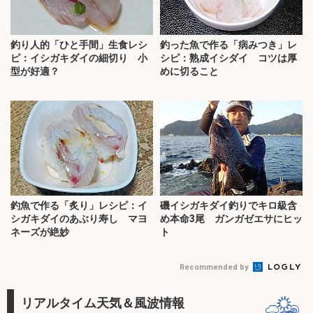
釣り人的「ひと手間」生食レシ
釣った魚で作る「病みつき」レ
ピ：イシガキダイの細切り 小
シピ：熟成イシダイ コツは厚
型が好適？
めに切ること
釣魚で作る「炙り」レシピ：イ
磯イシガキダイ釣りでキロ級含
シガキダイのあぶり寿し マヨ
め本命3尾 ガンガゼエサにヒッ
ネーズが絶妙
ト
Recommended by
リアルタイム天気＆風波情報