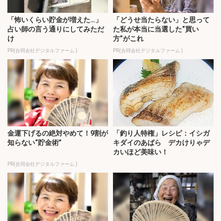
「怖いくらい貯金が増えた…」
「どうせ当たらない」と思って
占い師の言う通りにしてみただ
た私が本当に当選した“買い
け
方”がこれ
PR(合同会社デジタルファーム )
PR(合同会社デジタルファーム )
金運下げるの絶対やめて！9割が
「釣り人特権」レシピ：イシガ
知らない“貯金術”
キダイのあばら デカけりゃデ
カいほど美味い！
PR(合同会社デジタルファーム )