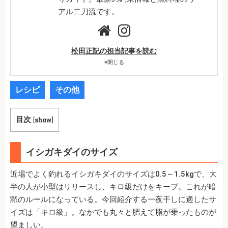
アル二刀流です。
松田正記の担当記事を読む
×
閉じる
レシピ
その他
目次
[
show
]
イシガキダイのサイズ
近場でよく釣れるイシガキダイのサイズは0.5～1.5kgで、大
半の人が小型はリリースし、キロ級だけをキープ。これが暗
黙のルールになっている。今回紹介する一夜干しに適したサ
イズは「キロ級」。なかでも丸々と肥えて脂が乗ったものが
望ましい。