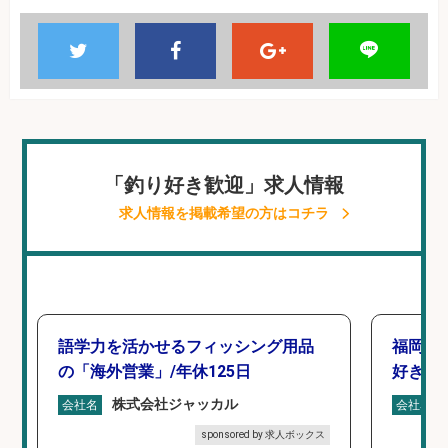
「釣り好き歓迎」求人情報
求人情報を掲載希望の方はコチラ
語学力を活かせるフィッシング用品
福岡/
の「海外営業」/年休125日
好き歓
株式会社ジャッカル
会社名
会社名
sponsored by 求人ボックス