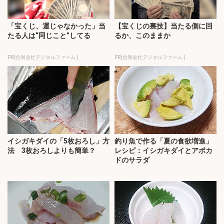
「宝くじ、運じゃなかった」当
【宝くじの裏技】当たる側に回
たる人は“同じこと”してる
るか、このままか
PR(合同会社デジタルファーム )
PR(合同会社デジタルファーム )
イシガキダイの「5枚おろし」方
釣り魚で作る「夏の食欲増進」
法 3枚おろしよりも簡単？
レシピ：イシガキダイとアボカ
ドのサラダ