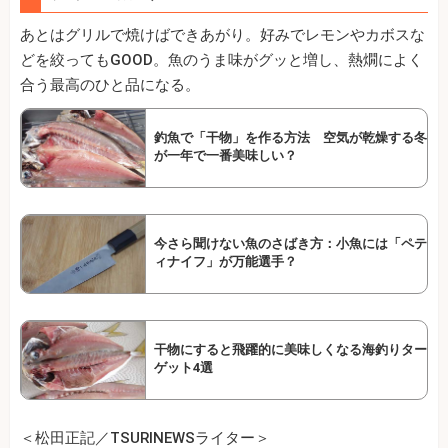
あとはグリルで焼けばできあがり。好みでレモンやカボスな
どを絞ってもGOOD。魚のうま味がグッと増し、熱燗によく
合う最高のひと品になる。
釣魚で「干物」を作る方法 空気が乾燥する冬
が一年で一番美味しい？
今さら聞けない魚のさばき方：小魚には「ペテ
ィナイフ」が万能選手？
干物にすると飛躍的に美味しくなる海釣りター
ゲット4選
＜松田正記／TSURINEWSライター＞