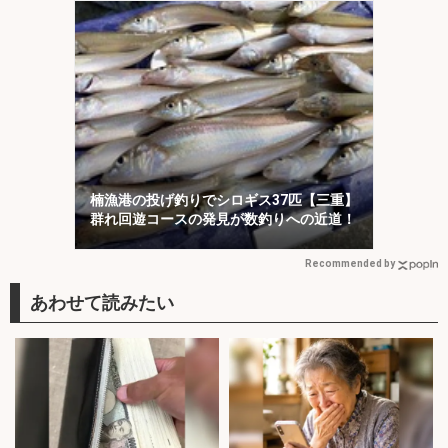
楠漁港の投げ釣りでシロギス37匹【三重】
群れ回遊コースの発見が数釣りへの近道！
Recommended by