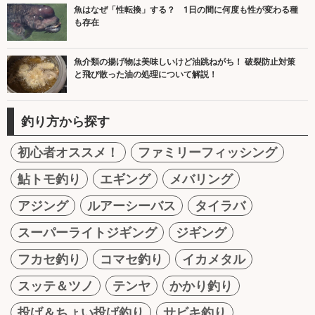
魚はなぜ「性転換」する？ 1日の間に何度も性が変わる種
も存在
魚介類の揚げ物は美味しいけど油跳ねがち！ 破裂防止対策
と飛び散った油の処理について解説！
釣り方から探す
初心者オススメ！
ファミリーフィッシング
鮎トモ釣り
エギング
メバリング
アジング
ルアーシーバス
タイラバ
スーパーライトジギング
ジギング
フカセ釣り
コマセ釣り
イカメタル
スッテ＆ツノ
テンヤ
かかり釣り
投げ＆ちょい投げ釣り
サビキ釣り