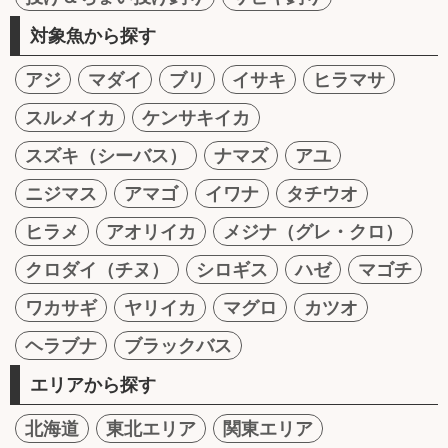
対象魚から探す
アジ
マダイ
ブリ
イサキ
ヒラマサ
スルメイカ
ケンサキイカ
スズキ（シーバス）
ナマズ
アユ
ニジマス
アマゴ
イワナ
タチウオ
ヒラメ
アオリイカ
メジナ（グレ・クロ）
クロダイ（チヌ）
シロギス
ハゼ
マゴチ
ワカサギ
ヤリイカ
マグロ
カツオ
ヘラブナ
ブラックバス
エリアから探す
北海道
東北エリア
関東エリア