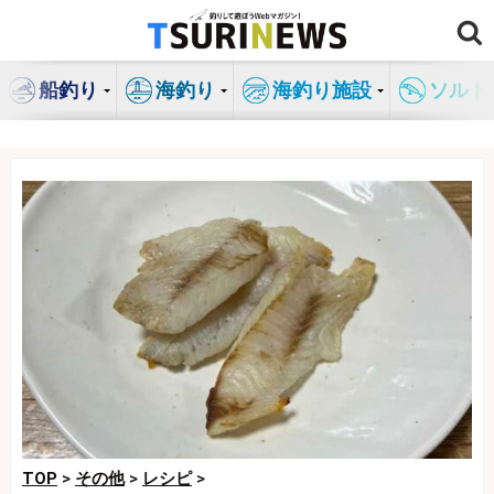
コ
ン
テ
船釣り
海釣り
海釣り施設
ソルト
ン
ツ
へ
ス
キ
ッ
プ
TOP
>
その他
>
レシピ
>