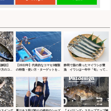
徹底解説】
【2022年】代表的なコマセ3種類
静岡で脂の乗ったマイワシが豊
り方のコツ
の特徴・使い方・ターゲットを解
漁 イワシは一年中「旬」ってホ
説
ント？
キスイング
夏はキス投げ釣りの絶好のシーズ
『メバリング』ステップアップ解