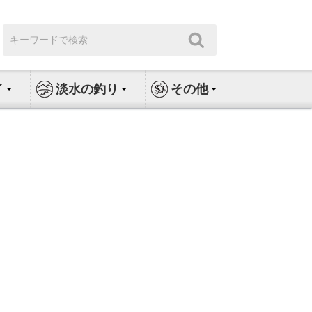
検
検
索:
索
イ
淡水の釣り
その他