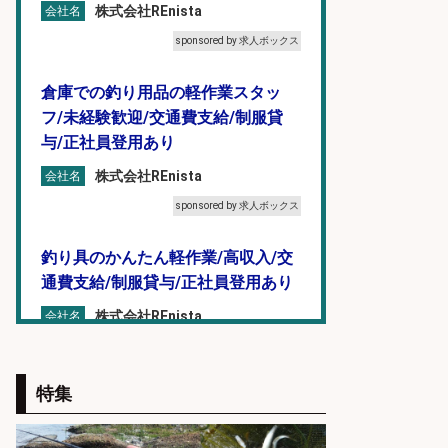
株式会社REnista
会社名
sponsored by 求人ボックス
倉庫での釣り用品の軽作業スタッ
フ/未経験歓迎/交通費支給/制服貸
与/正社員登用あり
株式会社REnista
会社名
sponsored by 求人ボックス
釣り具のかんたん軽作業/高収入/交
通費支給/制服貸与/正社員登用あり
株式会社REnista
会社名
sponsored by 求人ボックス
特集
和食, 日本料理・懐石料理/店長・店
長候補/旬と手作りにこだわる!さか
なの価値を上げ、地域を元気に!店長