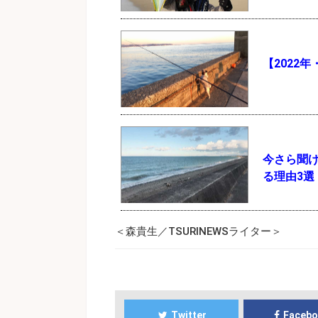
【2022
今さら聞
る理由3選
＜森貴生／TSURINEWSライター＞
Twitter
Faceb