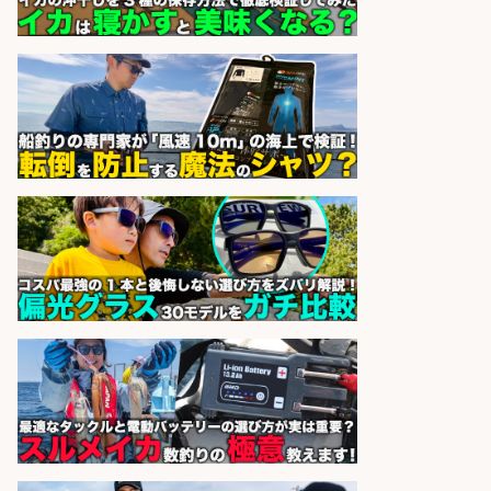
釣り具などの出荷作業～～/工場/製
造
UTグループ株式会社
会社名
sponsored by 求人ボックス
釣り具/評価・テスト・実験/釣り具
部品・工業用部品メーカー/Excel
株式会社スタッフサービス
会社名
sponsored by 求人ボックス
居酒屋, 和食/キッチンスタッフ/豊洲
市場直送の新鮮な魚をお客様に届け
る活気ある職場
豊洲場外食堂 魚金 豊洲場外食堂
会社名
魚金