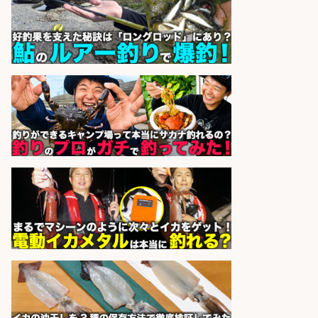
候補募集
博多 華吉 博多 華吉
会社名
sponsored by 求人ボックス
釣り具のかんたん軽作業/高収入/交
通費支給/制服貸与/正社員登用あり
株式会社REnista
会社名
sponsored by 求人ボックス
和食, 日本料理・懐石料理/店長・店
長候補/ライブ感が満載!魚の価値を
上げ、食とエンタメで地域を元気に!
店長候補募集
魚と肴 いとおかし 魚と肴 いとお
会社名
かし
sponsored by 求人ボックス