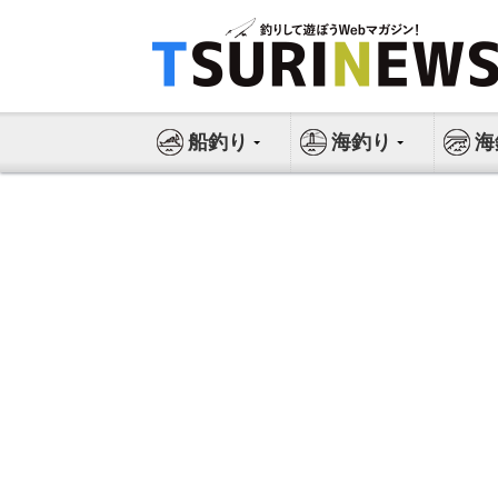
コ
ン
テ
ン
ツ
船釣り
海釣り
海
へ
ス
キ
ッ
プ