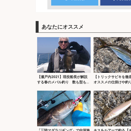
あなたにオススメ
【瀬戸内2021】現役船長が解説
【トリックサビキを
する春のメバル釣り 数も型も狙
オススメの仕掛けや釣
える好機
を紹介
「三陸マダラジギング」で中深海
キスをルアーで釣る【