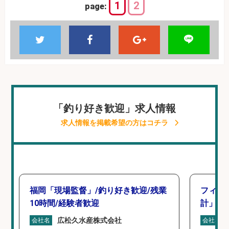
1
2
page:
「釣り好き歓迎」求人情報
求人情報を掲載希望の方はコチラ
福岡「現場監督」/釣り好き歓迎/残業
フィッ
10時間/経験者歓迎
計」
広松久水産株式会社
会社名
会社名