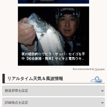
ち！
夜の堤防釣りでヒラ・サッパ・セイゴを手
中【松合新港・熊本】サビキと電気ウキ仕
掛けで攻略
Recommended by
リアルタイム天気＆風波情報