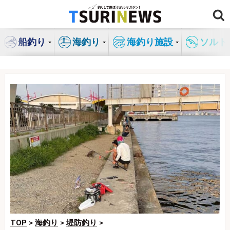
コ
ン
テ
船釣り
海釣り
海釣り施設
ソルト
ン
ツ
へ
ス
キ
ッ
プ
TOP
>
海釣り
>
堤防釣り
>