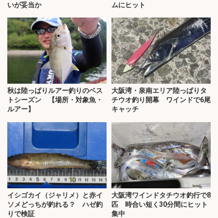
いが妥当か
ムにヒット
秋は陸っぱりルアー釣りのベス
大阪湾・泉南エリア陸っぱりタ
トシーズン 【場所・対象魚・
チウオ釣り開幕 ワインドで6尾
ルアー】
キャッチ
イシゴカイ（ジャリメ）と赤イ
大阪湾ワインドタチウオ釣行で8
ソメどっちが釣れる？ ハゼ釣
匹 時合い短く30分間にヒット
りで検証
集中