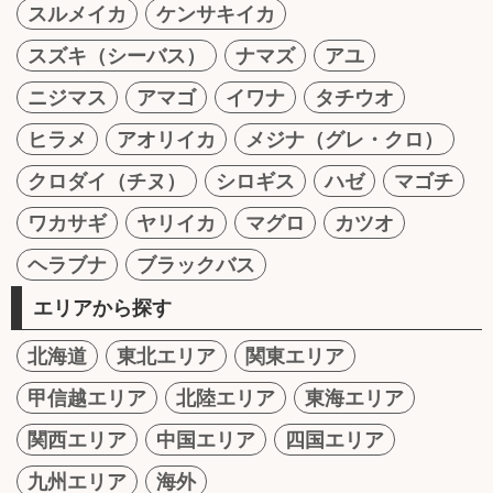
スルメイカ
ケンサキイカ
スズキ（シーバス）
ナマズ
アユ
ニジマス
アマゴ
イワナ
タチウオ
ヒラメ
アオリイカ
メジナ（グレ・クロ）
クロダイ（チヌ）
シロギス
ハゼ
マゴチ
ワカサギ
ヤリイカ
マグロ
カツオ
ヘラブナ
ブラックバス
エリアから探す
北海道
東北エリア
関東エリア
甲信越エリア
北陸エリア
東海エリア
関西エリア
中国エリア
四国エリア
九州エリア
海外