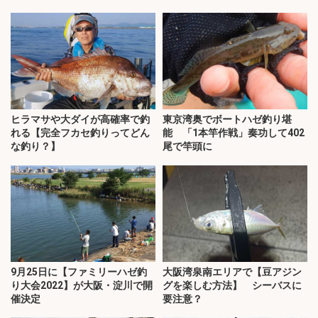
ヒラマサや大ダイが高確率で釣
東京湾奥でボートハゼ釣り堪
れる【完全フカセ釣りってどん
能 「1本竿作戦」奏功して402
な釣り？】
尾で竿頭に
9月25日に【ファミリーハゼ釣
大阪湾泉南エリアで【豆アジン
り大会2022】が大阪・淀川で開
グを楽しむ方法】 シーバスに
催決定
要注意？