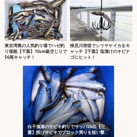
東京湾奥の人気釣り場でハゼ釣
検見川突堤でシリヤケイカをキ
り堪能【千葉】10cm級交じりで
ャッチ【千葉】塩漬けのキビナ
56尾キャッチ！
ゴにヒット！
白子漁港のサビキ釣りでサッパ26匹【三
重】投げサビキでブロック周りを狙い撃