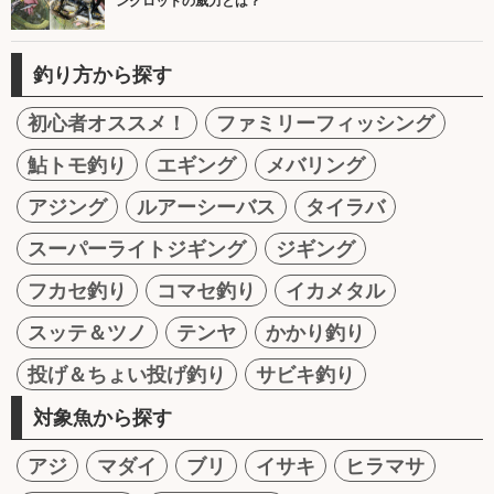
ングロッドの威力とは？
釣り方から探す
初心者オススメ！
ファミリーフィッシング
鮎トモ釣り
エギング
メバリング
アジング
ルアーシーバス
タイラバ
スーパーライトジギング
ジギング
フカセ釣り
コマセ釣り
イカメタル
スッテ＆ツノ
テンヤ
かかり釣り
投げ＆ちょい投げ釣り
サビキ釣り
対象魚から探す
アジ
マダイ
ブリ
イサキ
ヒラマサ