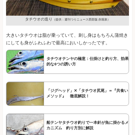
タチウオの造り
（提供：週刊つりニュース西部版 赤堀泉）
大きいタチウオは脂が乗っていて、刺し身はもちろん蒲焼き
にしても身がふわふわで最高においしかったです。
タチウオテンヤの極意：仕掛けと釣り方、効果
的な6つの誘い方
「ジグヘッド」✕「タチウオ尻尾」＝『共食い
メソッド』 徹底解説！
船テンヤタチウオ釣りで一本針が魚に掛かるメ
カニズム 釣り方別に解説