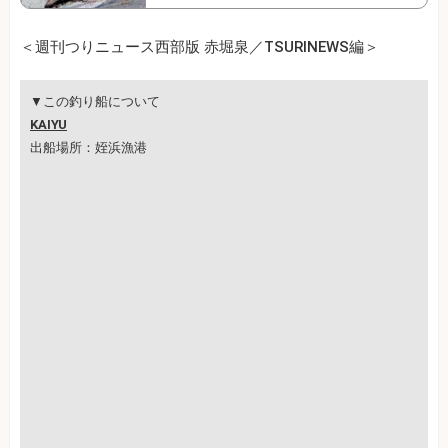
＜週刊つりニュース西部版 赤堀泉／TSURINEWS編＞
▼この釣り船について
KAIYU
出船場所：姪浜漁港