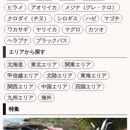
ヒラメ
アオリイカ
メジナ（グレ・クロ）
クロダイ（チヌ）
シロギス
ハゼ
マゴチ
ワカサギ
ヤリイカ
マグロ
カツオ
ヘラブナ
ブラックバス
エリアから探す
北海道
東北エリア
関東エリア
甲信越エリア
北陸エリア
東海エリア
関西エリア
中国エリア
四国エリア
九州エリア
海外
特集