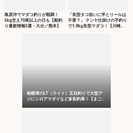
島原沖でマダコ釣りが順調！
「良型タコ狙いに竿とリールは
5kg交え70尾以上の日も【船釣
不要？」 テンヤ仕掛けの手釣り
り最新情報5選・大分／熊本】
で1.8kg良型マダコ！【川崎
丸・東京湾】
相模湾のLT（ライト）五目釣りで大型ア
ジにシロアマダイなど多彩釣果！【まごう
の丸】