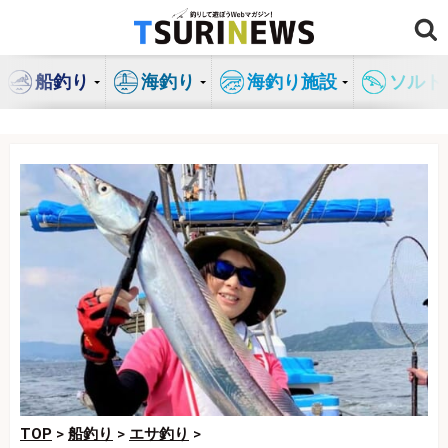
コ
ン
テ
船釣り
海釣り
海釣り施設
ソルト
ン
ツ
へ
ス
キ
ッ
プ
TOP
>
船釣り
>
エサ釣り
>