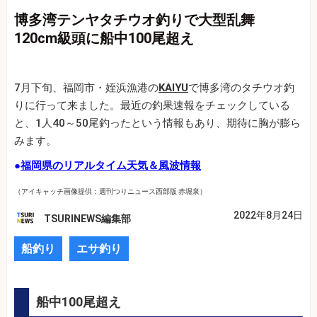
博多湾テンヤタチウオ釣りで大型乱舞
120cm級頭に船中100尾超え
7月下旬、福岡市・姪浜漁港の
KAIYU
で博多湾のタチウオ釣
りに行って来ました。最近の釣果速報をチェックしている
と、1人40～50尾釣ったという情報もあり、期待に胸が膨ら
みます。
●
福岡県のリアルタイム天気＆風波情報
（アイキャッチ画像提供：週刊つりニュース西部版 赤堀泉）
2022年8月24日
TSURINEWS編集部
船釣り
エサ釣り
船中100尾超え