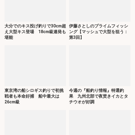
大分でのキス投げ釣りで30cm超
伊藤さとしのプライムフィッシ
え大型キス登場 18cm級連発も
ング【マッシュで大型を狙う：
堪能
第3回】
東京湾の船シロギス釣りで初挑
今週の『船釣り情報』特選釣
戦者も本命好捕 船中最大は
果 九州北部で夜焚きイカとタ
26cm級
チウオが好調