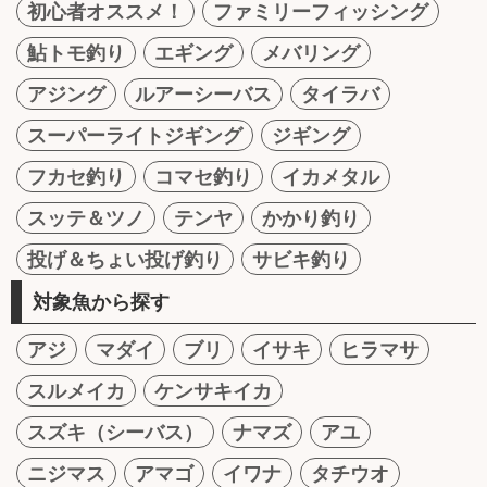
初心者オススメ！
ファミリーフィッシング
鮎トモ釣り
エギング
メバリング
アジング
ルアーシーバス
タイラバ
スーパーライトジギング
ジギング
フカセ釣り
コマセ釣り
イカメタル
スッテ＆ツノ
テンヤ
かかり釣り
投げ＆ちょい投げ釣り
サビキ釣り
対象魚から探す
アジ
マダイ
ブリ
イサキ
ヒラマサ
スルメイカ
ケンサキイカ
スズキ（シーバス）
ナマズ
アユ
ニジマス
アマゴ
イワナ
タチウオ