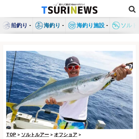
コ
ン
テ
船釣り
海釣り
海釣り施設
ソルト
ン
ツ
へ
ス
キ
ッ
プ
TOP
>
ソルトルアー
>
オフショア
>