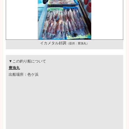
イカメタル好調
（提供：豊漁丸）
▼この釣り船について
豊漁丸
出船場所：色ケ浜