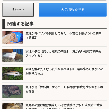
関連する記事
主婦が青イソメを飼育してみた 不吉な予感がついに的中
（第3回）
実は大事な【釣りと睡眠の関係】 質が高い睡眠で釣果も
アップする？
釣りを辞めたくなった出来事ベスト3 結局辞められないの
が釣りだった
魚はなぜ「性転換」する？ 1日の間に何度も性が変わる種
も存在
魚介類の揚げ物は美味しいけど油跳ねがち！ 破裂防止対策