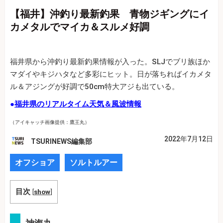
【福井】沖釣り最新釣果 青物ジギングにイ
カメタルでマイカ＆スルメ好調
福井県から沖釣り最新釣果情報が入った。SLJでブリ族ほか
マダイやキジハタなど多彩にヒット。日が落ちればイカメタ
ル＆アジングが好調で50cm特大アジも出ている。
●
福井県のリアルタイム天気＆風波情報
（アイキャッチ画像提供：鷹王丸）
2022年7月12日
TSURINEWS編集部
オフショア
ソルトルアー
目次
[
show
]