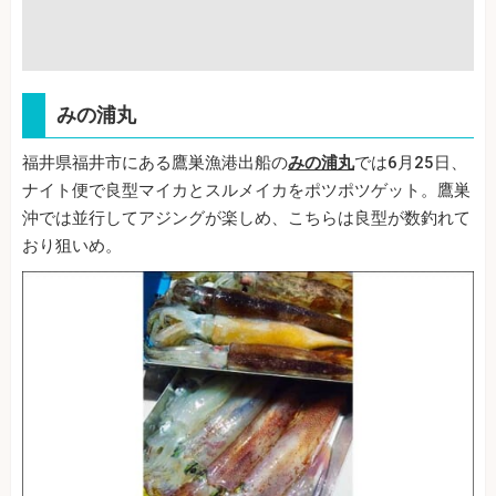
みの浦丸
福井県福井市にある鷹巣漁港出船の
みの浦丸
では6月25日、
ナイト便で良型マイカとスルメイカをポツポツゲット。鷹巣
沖では並行してアジングが楽しめ、こちらは良型が数釣れて
おり狙いめ。