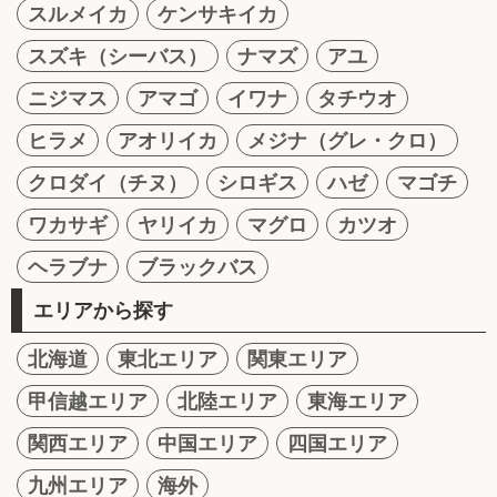
スルメイカ
ケンサキイカ
スズキ（シーバス）
ナマズ
アユ
ニジマス
アマゴ
イワナ
タチウオ
ヒラメ
アオリイカ
メジナ（グレ・クロ）
クロダイ（チヌ）
シロギス
ハゼ
マゴチ
ワカサギ
ヤリイカ
マグロ
カツオ
ヘラブナ
ブラックバス
エリアから探す
北海道
東北エリア
関東エリア
甲信越エリア
北陸エリア
東海エリア
関西エリア
中国エリア
四国エリア
九州エリア
海外