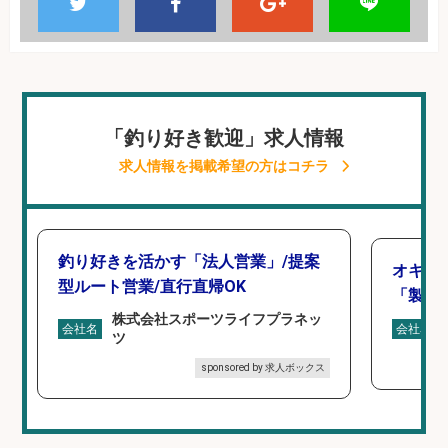
「釣り好き歓迎」求人情報
求人情報を掲載希望の方はコチラ
釣り好きを活かす「法人営業」/提案
オキア
型ルート営業/直行直帰OK
「製造
株式会社スポーツライフプラネッ
会社名
会社名
ツ
sponsored by 求人ボックス