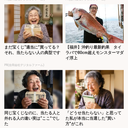
まだ宝くじ“適当に”買ってる？
【福井】沖釣り最新釣果 タイ
それ、当たらない人の典型です
ラバで80cm超えモンスターマダ
イ浮上
PR(合同会社デジタルファーム)
同じ宝くじなのに、当たる人と
「どうせ当たらない」と思って
外れる人の違い実は“ここ”でし
た私が本当に当選した“買い
た
方”がこれ