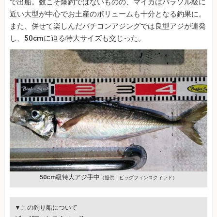
で出船。数こそ爆釣ではないものの、マイカはパラソル級に
近い大型が中心でお土産のボリュームも十分となる釣果に。
また、併せて楽しんだバチコンアジングでは良型アジが連発
し、50cmに迫る特大サイズも交じった。
50cm級特大アジ手中
（提供：ビッグフィンスクィッド）
▼この釣り船について