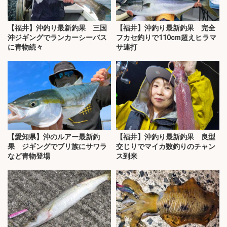
【福井】沖釣り最新釣果 三国
【福井】沖釣り最新釣果 完全
沖ジギングでランカーシーバス
フカセ釣りで110cm超えヒラマ
に青物続々
サ連打
【愛知県】沖のルアー最新釣
【福井】沖釣り最新釣果 良型
果 ジギングでブリ族にサワラ
交じりでマイカ数釣りのチャン
など青物登場
ス到来