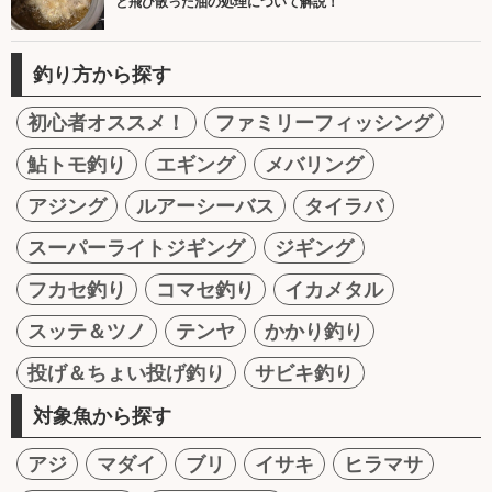
と飛び散った油の処理について解説！
釣り方から探す
初心者オススメ！
ファミリーフィッシング
鮎トモ釣り
エギング
メバリング
アジング
ルアーシーバス
タイラバ
スーパーライトジギング
ジギング
フカセ釣り
コマセ釣り
イカメタル
スッテ＆ツノ
テンヤ
かかり釣り
投げ＆ちょい投げ釣り
サビキ釣り
対象魚から探す
アジ
マダイ
ブリ
イサキ
ヒラマサ