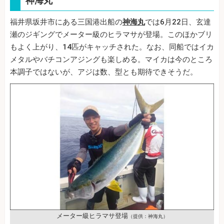
神海丸
福井県坂井市にある三国港出船の
神海丸
では6月22日、玄達
瀬のジギングでメーター級のヒラマサが登場。このほかブリ
もよく上がり、14匹がキャッチされた。なお、同船ではイカ
メタルやバチコンアジングも楽しめる。マイカは今のところ
本調子ではないが、アジは数、型とも期待できそうだ。
メーター級ヒラマサ登場
（提供：神海丸）