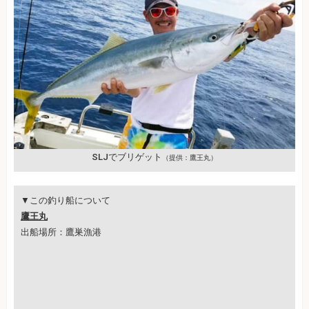
SLJでブリゲット
（提供：鷹王丸）
▼この釣り船について
鷹王丸
出船場所：鷹巣漁港