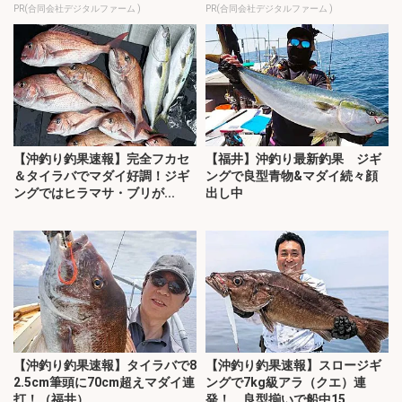
PR(合同会社デジタルファーム )
PR(合同会社デジタルファーム )
【沖釣り釣果速報】完全フカセ
【福井】沖釣り最新釣果 ジギ
＆タイラバでマダイ好調！ジギ
ングで良型青物&マダイ続々顔
ングではヒラマサ・ブリが...
出し中
【沖釣り釣果速報】タイラバで8
【沖釣り釣果速報】スロージギ
2.5cm筆頭に70cm超えマダイ連
ングで7kg級アラ（クエ）連
打！（福井）
発！ 良型揃いで船中15...