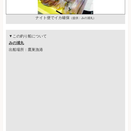
ナイト便でイカ確保
（提供：みの浦丸）
▼この釣り船について
みの浦丸
出船場所：鷹巣漁港