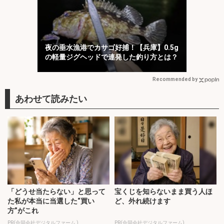
夜の垂水漁港でカサゴ好捕！【兵庫】0.5g
の軽量ジグヘッドで連発した釣り方とは？
Recommended by
「どうせ当たらない」と思って
宝くじを知らないまま買う人ほ
た私が本当に当選した“買い
ど、外れ続けます
方”がこれ
PR(合同会社デジタルファーム )
PR(合同会社デジタルファーム)