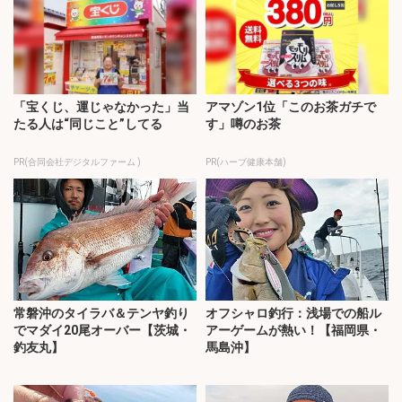
「宝くじ、運じゃなかった」当
アマゾン1位「このお茶ガチで
たる人は“同じこと”してる
す」噂のお茶
PR(合同会社デジタルファーム )
PR(ハーブ健康本舗)
常磐沖のタイラバ＆テンヤ釣り
オフシャロ釣行：浅場での船ル
でマダイ20尾オーバー【茨城・
アーゲームが熱い！【福岡県・
釣友丸】
馬島沖】