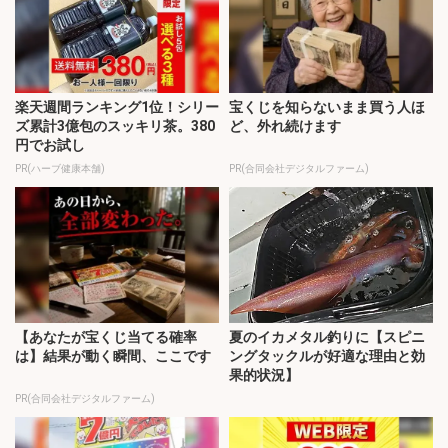
楽天週間ランキング1位！シリー
宝くじを知らないまま買う人ほ
ズ累計3億包のスッキリ茶。380
ど、外れ続けます
円でお試し
PR(ハーブ健康本舗)
PR(合同会社デジタルファーム)
【あなたが宝くじ当てる確率
夏のイカメタル釣りに【スピニ
は】結果が動く瞬間、ここです
ングタックルが好適な理由と効
果的状況】
PR(合同会社デジタルファーム)