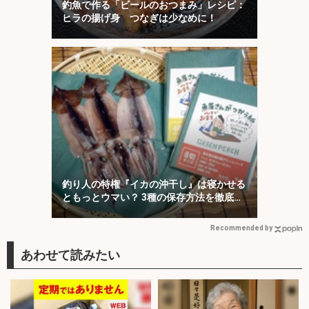
釣魚で作る「ビールのおつまみ」レシピ：
ヒラの揚げ身 つなぎは少なめに！
釣り人の特権『イカの沖干し』は寝かせる
ともっとウマい？ 3種の保存方法を徹底検
証
Recommended by