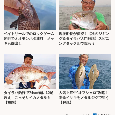
ベイトリールでのロックゲーム
現役船長が伝授！【秋のジギン
釣行でオオモンハタ連打 メッ
グ＆タイラバ入門解説】スピニ
キも顔出し
ングタックルで臨もう
タイラバ釣行で74cm頭に20尾
人気上昇中”オフシャロ”攻略！
超え こっそりイカメタルも
本命イサキをメタルジグで狙う
【福岡】
【解説】