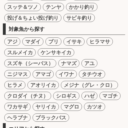
スッテ＆ツノ
テンヤ
かかり釣り
投げ＆ちょい投げ釣り
サビキ釣り
対象魚から探す
アジ
マダイ
ブリ
イサキ
ヒラマサ
スルメイカ
ケンサキイカ
スズキ（シーバス）
ナマズ
アユ
ニジマス
アマゴ
イワナ
タチウオ
ヒラメ
アオリイカ
メジナ（グレ・クロ）
クロダイ（チヌ）
シロギス
ハゼ
マゴチ
ワカサギ
ヤリイカ
マグロ
カツオ
ヘラブナ
ブラックバス