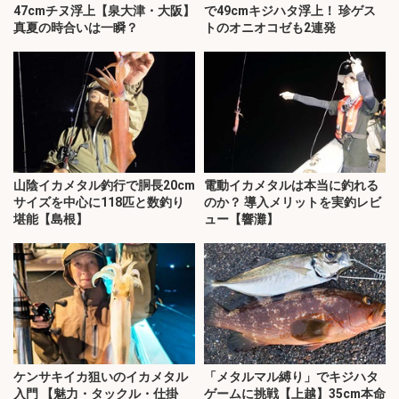
47cmチヌ浮上【泉大津・大阪】
で49cmキジハタ浮上！ 珍ゲス
真夏の時合いは一瞬？
トのオニオコゼも2連発
山陰イカメタル釣行で胴長20cm
電動イカメタルは本当に釣れる
サイズを中心に118匹と数釣り
のか？ 導入メリットを実釣レビ
堪能【島根】
ュー【響灘】
ケンサキイカ狙いのイカメタル
「メタルマル縛り」でキジハタ
入門 【魅力・タックル・仕掛
ゲームに挑戦【上越】35cm本命