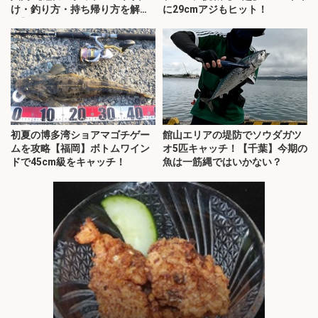
け・釣り方・持ち帰り方を解
に29cmアジもヒット！
説】
初夏の博多湾ショアマゴチゲー
館山エリアの堤防でソウダガツ
ムを攻略【福岡】ボトムワイン
オ5匹キャッチ！【千葉】今期の
ドで45cm級をキャッチ！
魚は一筋縄ではいかない？