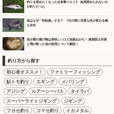
釣りを辞めたくなった出来事ベスト3 結局辞められないの
が釣りだった
魚はなぜ「性転換」する？ 1日の間に何度も性が変わる種
も存在
魚介類の揚げ物は美味しいけど油跳ねがち！ 破裂防止対策
と飛び散った油の処理について解説！
釣り方から探す
初心者オススメ！
ファミリーフィッシング
鮎トモ釣り
エギング
メバリング
アジング
ルアーシーバス
タイラバ
スーパーライトジギング
ジギング
フカセ釣り
コマセ釣り
イカメタル