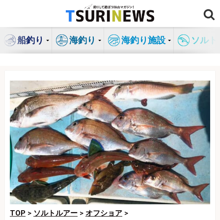
コ
ン
テ
船釣り
海釣り
海釣り施設
ソルト
ン
ツ
へ
ス
キ
ッ
プ
TOP
>
ソルトルアー
>
オフショア
>