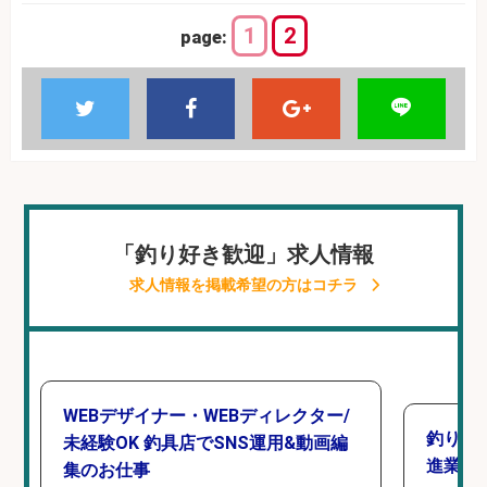
1
2
page:
「釣り好き歓迎」求人情報
求人情報を掲載希望の方はコチラ
WEBデザイナー・WEBディレクター/
釣り具
未経験OK 釣具店でSNS運用&動画編
進業務
集のお仕事