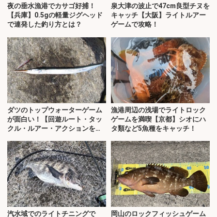
夜の垂水漁港でカサゴ好捕！
泉大津の波止で47cm良型チヌを
【兵庫】0.5gの軽量ジグヘッド
キャッチ【大阪】ライトルアー
で連発した釣り方とは？
ゲームで攻略！
ダツのトップウォーターゲーム
漁港周辺の浅場でライトロック
が面白い！【回遊ルート・タッ
ゲームを満喫【京都】シオにハ
クル・ルアー・アクションを解
タ類など5魚種をキャッチ！
説】
汽水域でのライトチニングで
岡山のロックフィッシュゲーム