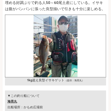
埋める好調ぶりで釣る人50～60尾土産にしている。イサキ
は腹がパンパンに張った良型揃いで引きも十分に楽しめる。
1kg超え良型イサキゲット
（提供：海晃丸）
▼この釣り船について
海晃丸
出船場所：かもめ広場前