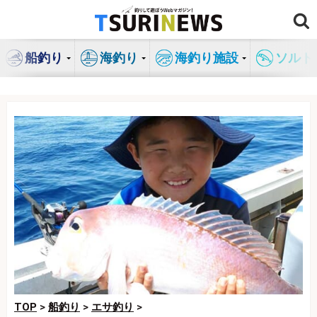
コ
ン
テ
船釣り
海釣り
海釣り施設
ソルト
ン
ツ
へ
ス
キ
ッ
プ
TOP
>
船釣り
>
エサ釣り
>