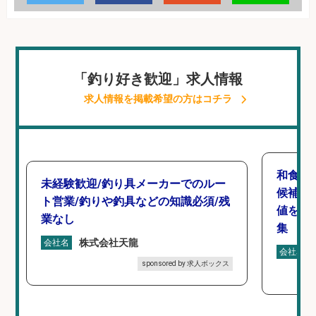
「釣り好き歓迎」求人情報
求人情報を掲載希望の方はコチラ
和食,
未経験歓迎/釣り具メーカーでのルー
候補/
ト営業/釣りや釣具などの知識必須/残
値を上
業なし
集
株式会社天龍
会社名
会社名
sponsored by 求人ボックス