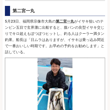
第二宮一丸
5月23日、福岡県宗像市大島の
第二宮一丸
がイサキ狙いのテ
ンビン五目で玄界灘に出船すると、腹パンの良型イサキ交じ
りでキロ超えもぽつぽつヒットし、釣る人はクーラー満タン
釣果。船長は「日ムラはありますが、イサキは乗っ込み間近
で一番おいしい時期です。お早めの予約をお勧めします」と
話している。