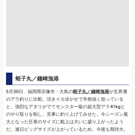
蛭子丸／鐘崎漁港
5月30日、福岡県宗像市・大島の
蛭子丸／鐘崎漁港
が玄界灘
のアラ釣りに出船。活きイカ泳がせで辛抱強く狙っている
と、強烈なアタリがでてモンスター級の超大型アラ41kgと
のやり取りを制し、見事に釣り上げてみせた。今シーズン最
大となった圧巻のサイズに船上は大いに盛り上がったよう
だ。連日ビッグサイズが上がっているため、今後も期待大。