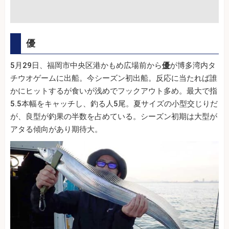
優
5月29日、福岡市中央区港かもめ広場前から
優
が博多湾内タ
チウオゲームに出船。今シーズン初出船。反応に当たれば誰
かにヒットするが食いが浅めでフックアウト多め。最大で指
5.5本幅をキャッチし、釣る人5尾。夏サイズの小型交じりだ
が、良型が釣果の半数を占めている。シーズン初期は大型が
アタる傾向があり期待大。