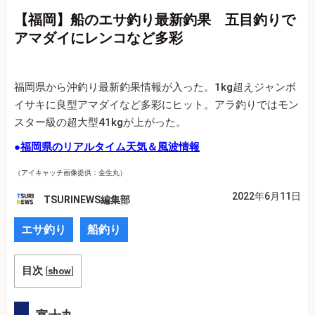
【福岡】船のエサ釣り最新釣果 五目釣りで
アマダイにレンコなど多彩
福岡県から沖釣り最新釣果情報が入った。1kg超えジャンボ
イサキに良型アマダイなど多彩にヒット。アラ釣りではモン
スター級の超大型41kgが上がった。
●
福岡県のリアルタイム天気＆風波情報
（アイキャッチ画像提供：金生丸）
2022年6月11日
TSURINEWS編集部
エサ釣り
船釣り
目次
[
show
]