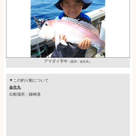
アマダイ手中
（提供：金生丸）
▼この釣り船について
金生丸
出船場所：鐘崎港