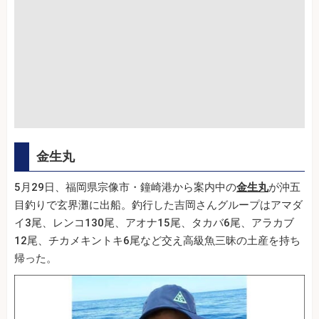
金生丸
5月29日、福岡県宗像市・鐘崎港から案内中の
金生丸
が沖五
目釣りで玄界灘に出船。釣行した吉岡さんグループはアマダ
イ3尾、レンコ130尾、アオナ15尾、タカバ6尾、アラカブ
12尾、チカメキントキ6尾など交え高級魚三昧の土産を持ち
帰った。