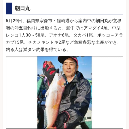
朝日丸
5月29日、福岡県宗像市・鐘崎港から案内中の
朝日丸
が玄界
灘の沖五目釣りに出船すると、船中ではアマダイ4尾、中型
レンコ1人30～50尾、アオナ6尾、タカバ1尾、ボッコ～アラ
カブ15尾、チカメキントキ2尾など魚種多彩な土産ができ、
釣る人は満タン釣果を得ている。