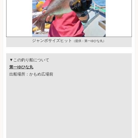
ジャンボサイズヒット
（提供：第一ゆひな丸）
▼この釣り船について
第一ゆひな丸
出船場所：かもめ広場前