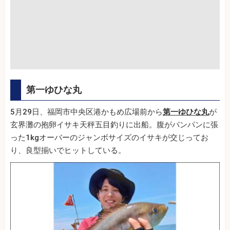
第一ゆひな丸
5月29日、福岡市中央区港かもめ広場前から
第一ゆひな丸
が
玄界灘の抱卵イサキ天秤五目釣りに出船。腹がパンパンに張
った1kgオーバーのジャンボサイズのイサキが交じってお
り、良型揃いでヒットしている。