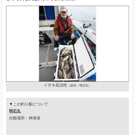
イサキ高活性
（提供：明石丸）
▼この釣り船について
明石丸
出船場所：神湊港