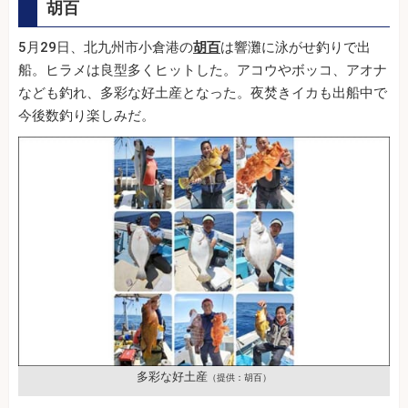
胡百
5月29日、北九州市小倉港の
胡百
は響灘に泳がせ釣りで出
船。ヒラメは良型多くヒットした。アコウやボッコ、アオナ
なども釣れ、多彩な好土産となった。夜焚きイカも出船中で
今後数釣り楽しみだ。
多彩な好土産
（提供：胡百）