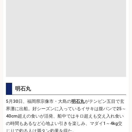
明石丸
5月30日、福岡県宗像市・大島の
明石丸
がテンビン五目で玄
界灘に出船。好シーズンに入っているイサキは腹パンで25～
40cm超えの食いが活発、船中ではキロ超えも交え入れ食い
の時間もあるなど心地よい引きを楽しみ、マダイ1～4kg交
じりで釣る人は満タン釣果を得た。