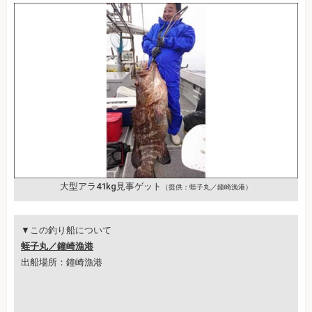
大型アラ41kg見事ゲット
（提供：蛭子丸／鐘崎漁港）
▼この釣り船について
蛭子丸／鐘崎漁港
出船場所：鐘崎漁港