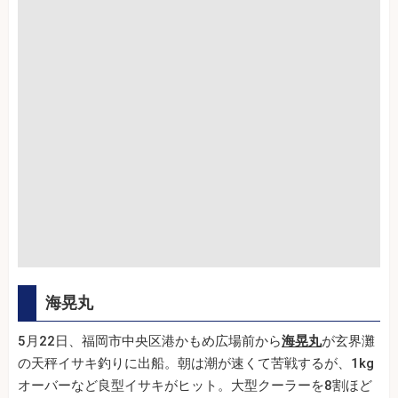
海晃丸
5月22日、福岡市中央区港かもめ広場前から
海晃丸
が玄界灘
の天秤イサキ釣りに出船。朝は潮が速くて苦戦するが、1kg
オーバーなど良型イサキがヒット。大型クーラーを8割ほど