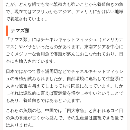
たが、どんな餌でも食べ繁殖力も強いことから養殖向きの魚
で、現在ではアフリカからアジア、アメリカにかけ広い地域
で養殖されています。
ナマズ類
「ナマズ類」にはチャネルキャットフィッシュ（アメリカナ
マズ）やバサといったものがあります。東南アジアを中心に
ごくメジャーな食用魚で養殖が盛んにおこなわれており、日
本にも輸入されています。
日本ではかつて霞ヶ浦周辺などでチャネルキャットフィッシ
ュの養殖が試みられましたが、自然環境に逸出して生態系に
大きな被害を与えてしまっており問題になっています。しか
しそれは逆説的に言えば資源量を増やしやすいということで
もあり、養殖向きではあるといえます。
これらの魚類の他、中国では「四大家魚」と言われるコイ目
の魚の養殖が古くから盛んで、その生産量は無視できる量で
はありません。