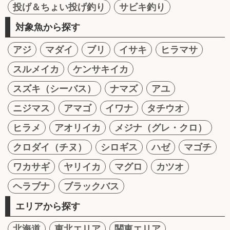
投げ＆ちょい投げ釣り
サビキ釣り
対象魚から探す
アジ
マダイ
ブリ
イサキ
ヒラマサ
スルメイカ
ケンサキイカ
スズキ（シーバス）
ナマズ
アユ
ニジマス
アマゴ
イワナ
タチウオ
ヒラメ
アオリイカ
メジナ（グレ・クロ）
クロダイ（チヌ）
シロギス
ハゼ
マゴチ
ワカサギ
ヤリイカ
マグロ
カツオ
ヘラブナ
ブラックバス
エリアから探す
北海道
東北エリア
関東エリア