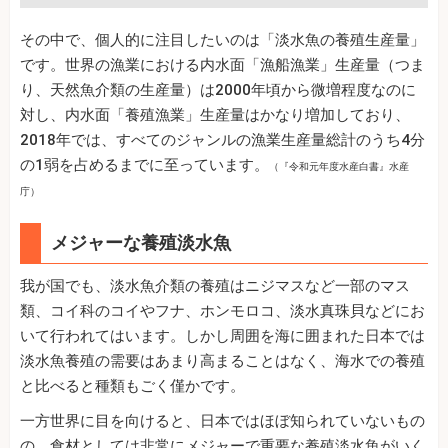
その中で、個人的に注目したいのは「淡水魚の養殖生産量」
です。世界の漁業における内水面「漁船漁業」生産量（つま
り、天然魚介類の生産量）は2000年頃から微増程度なのに
対し、内水面「養殖漁業」生産量はかなり増加しており、
2018年では、すべてのジャンルの漁業生産量総計のうち4分
の1弱を占めるまでに至っています。
（『令和元年度水産白書』水産
庁）
メジャーな養殖淡水魚
我が国でも、淡水魚介類の養殖はニジマスなど一部のマス
類、コイ科のコイやフナ、ホンモロコ、淡水真珠貝などにお
いて行われてはいます。しかし周囲を海に囲まれた日本では
淡水魚養殖の需要はあまり高まることはなく、海水での養殖
と比べると種類もごく僅かです。
一方世界に目を向けると、日本ではほぼ知られていないもの
の、食材としては非常にメジャーで重要な養殖淡水魚がいく