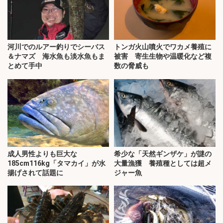
河川でのルアー釣りでシーバス
トンガ火山噴火でワカメ養殖に
＆ナマズ 海水魚も淡水魚もま
被害 寄生生物や温暖化など複
とめて手中
数の脅威も
成人男性よりも巨大な
希少な「天然ギンザケ」が謎の
185cm116kg「タマカイ」が水
大量漁獲 養殖種としては超メ
揚げされて話題に
ジャー魚