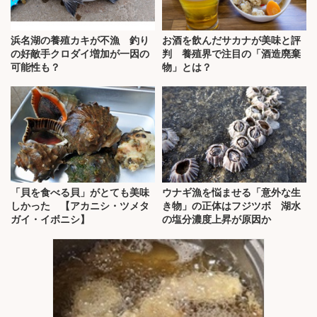
浜名湖の養殖カキが不漁 釣り
お酒を飲んだサカナが美味と評
の好敵手クロダイ増加が一因の
判 養殖界で注目の「酒造廃棄
可能性も？
物」とは？
「貝を食べる貝」がとても美味
ウナギ漁を悩ませる「意外な生
しかった 【アカニシ・ツメタ
き物」の正体はフジツボ 湖水
ガイ・イボニシ】
の塩分濃度上昇が原因か