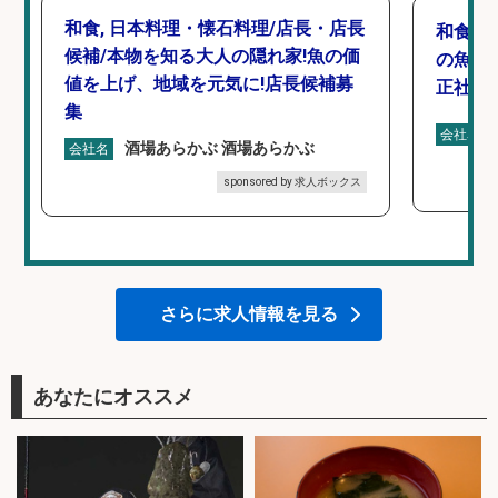
和食, 日本料理・懐石料理/店長・店長
和食, 
候補/本物を知る大人の隠れ家!魚の価
の魚と
値を上げ、地域を元気に!店長候補募
正社員
集
会社名
酒場あらかぶ 酒場あらかぶ
会社名
sponsored by 求人ボックス
さらに求人情報を見る
あなたにオススメ