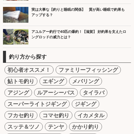
実は大事な【釣りと睡眠の関係】 質が高い睡眠で釣果も
アップする？
アユルアー釣行で40匹の爆釣！【滋賀】 好釣果を支えたロ
ングロッドの威力とは？
釣り方から探す
初心者オススメ！
ファミリーフィッシング
鮎トモ釣り
エギング
メバリング
アジング
ルアーシーバス
タイラバ
スーパーライトジギング
ジギング
フカセ釣り
コマセ釣り
イカメタル
スッテ＆ツノ
テンヤ
かかり釣り