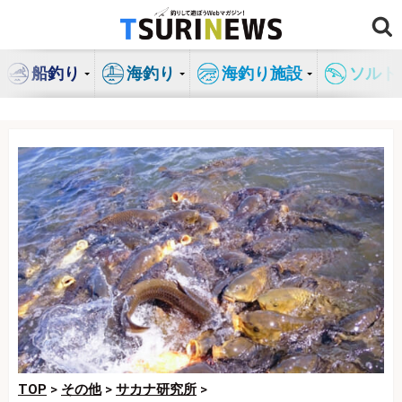
コ
ン
テ
船釣り
海釣り
海釣り施設
ソルト
ン
ツ
へ
ス
キ
ッ
プ
TOP
>
その他
>
サカナ研究所
>