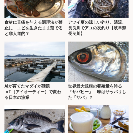
食材に苦痛を与える調理法が禁
アツイ夏の涼しい釣り。清流、
止に エビを生きたまま茹でる
長良川でアユの友釣り【岐阜県
と非人道的？
長良川】
AIが育てたマダイが話題
世界最大規模の養殖量を誇る
IoT（アイオーティー）で変わ
『サバヒー』 味はサッパリし
る日本の漁業
た「サバ」？