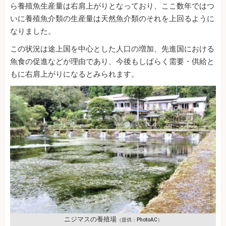
ら養殖魚生産量は右肩上がりとなっており、ここ数年ではつ
いに養殖魚介類の生産量は天然魚介類のそれを上回るように
なりました。
この状況は途上国を中心とした人口の増加、先進国における
魚食の促進などが理由であり、今後もしばらく需要・供給と
もに右肩上がりになるとみられます。
ニジマスの養殖場
（提供：PhotoAC）