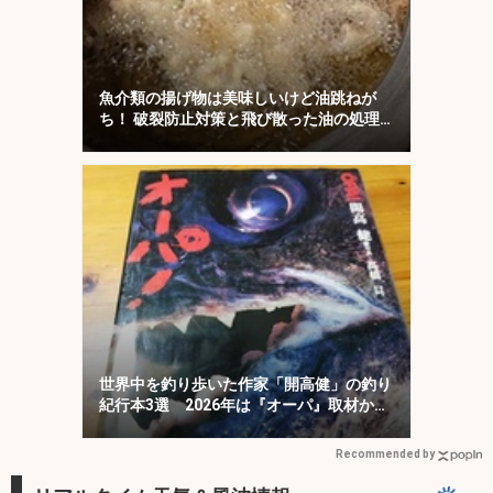
魚介類の揚げ物は美味しいけど油跳ねが
ち！ 破裂防止対策と飛び散った油の処理
について解説！
世界中を釣り歩いた作家「開高健」の釣り
紀行本3選 2026年は『オーパ』取材から
50周年
Recommended by