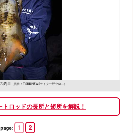
の釣果
（提供：TSURINEWSライター野中功二）
ートロッドの長所と短所を解説！
1
2
page: