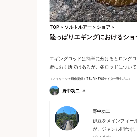
TOP
>
ソルトルアー
>
ショア
>
陸っぱりエギングにおけるショ
エギングロッドは簡単に分けるとロングロ
野におく所ではあるが、各ロッドについて
（アイキャッチ画像提供：TSURINEWSライター野中功二）
野中功二
野中功二
伊豆をメインフィールト
が、ジャンル問わ