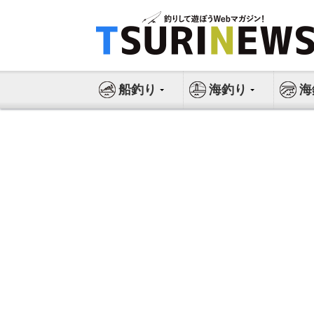
コ
ン
テ
ン
ツ
船釣り
海釣り
海
へ
ス
キ
ッ
プ