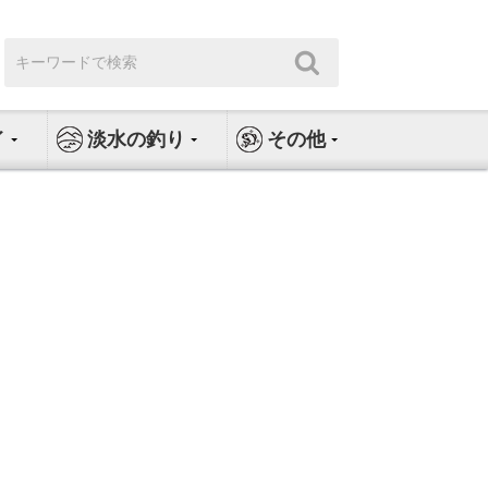
検
検
索:
索
イ
淡水の釣り
その他