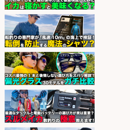
1日2h
オーケー株式会社
会社名
sponsored by 求人ボックス
レジカウンター/夕方勤務で時給UP
お釣りの計算不要の簡単レジ1日2時
間
オーケー株式会社
会社名
sponsored by 求人ボックス
レジカウンター/お釣りの計算不要
の簡単レジ 未経験も安心の研修あり
1日2h
オーケー株式会社
会社名
sponsored by 求人ボックス