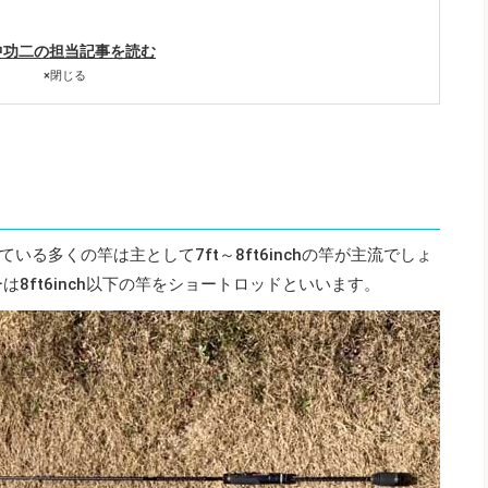
中功二の担当記事を読む
×
閉じる
る多くの竿は主として7ft～8ft6inchの竿が主流でしょ
ラーは8ft6inch以下の竿をショートロッドといいます。