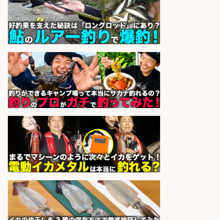
sponsored by 求人ボックス
EC事業責任者候補/飲食業界向け
SaaS企業「魚ぽち」/東証グロース
市場上場
株式会社フーディソン
会社名
sponsored by 求人ボックス
コンビニ/広島県/調理なし・軽作業
スタート お魚のパック詰め 品出し/
週4日から勤務OK/希望休が取得で
きる
株式会社ホットスタッフ五日市
会社名
sponsored by 求人ボックス
レジカウンター/お釣りの計算不要
の簡単レジ 未経験も安心の研修あり