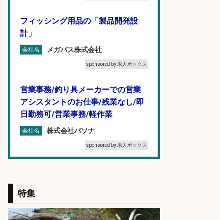
フィッシング用品の「製品開発設
計」
メガバス株式会社
会社名
sponsored by 求人ボックス
営業事務/釣り具メーカーでの営業
アシスタントのお仕事/残業なし/即
日勤務可/営業事務/軽作業
株式会社パソナ
会社名
sponsored by 求人ボックス
釣り好き必見「釣具の設計開
発」/DAIWA公認製品/年休117日
特集
株式会社スポーツライフプラネ
会社名
ッツ