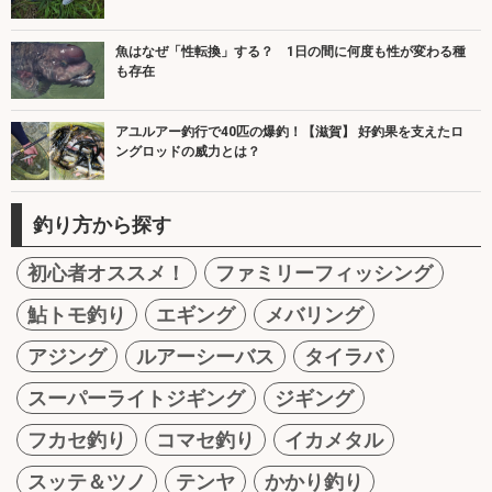
魚はなぜ「性転換」する？ 1日の間に何度も性が変わる種
も存在
アユルアー釣行で40匹の爆釣！【滋賀】 好釣果を支えたロ
ングロッドの威力とは？
釣り方から探す
初心者オススメ！
ファミリーフィッシング
鮎トモ釣り
エギング
メバリング
アジング
ルアーシーバス
タイラバ
スーパーライトジギング
ジギング
フカセ釣り
コマセ釣り
イカメタル
スッテ＆ツノ
テンヤ
かかり釣り