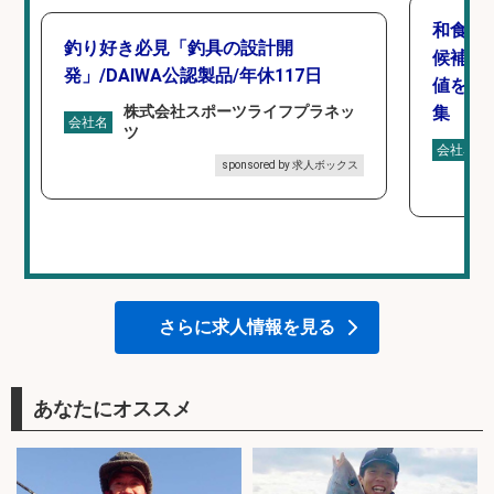
和食,
釣り好き必見「釣具の設計開
候補/
発」/DAIWA公認製品/年休117日
値を上
株式会社スポーツライフプラネッ
集
会社名
ツ
会社名
sponsored by 求人ボックス
さらに求人情報を見る
あなたにオススメ