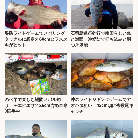
堤防ライトゲームでメバリング
石垣島遠征釣行で南国らしい魚
タックルに想定外60cmヒラスズ
と対面 沖堤防で打ち込みと胴
キがヒット
つき堪能
のべ竿で楽しむ堤防メバル釣
沖のライトジギングゲームでア
り モエビエサで26cm含め本命
オハタ狙い 45cm頭に複数尾キ
3匹手中
ャッチ