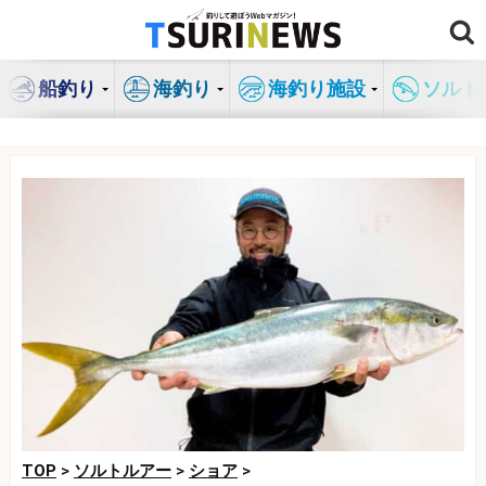
コ
ン
テ
船釣り
海釣り
海釣り施設
ソルト
ン
ツ
へ
ス
キ
ッ
プ
TOP
>
ソルトルアー
>
ショア
>