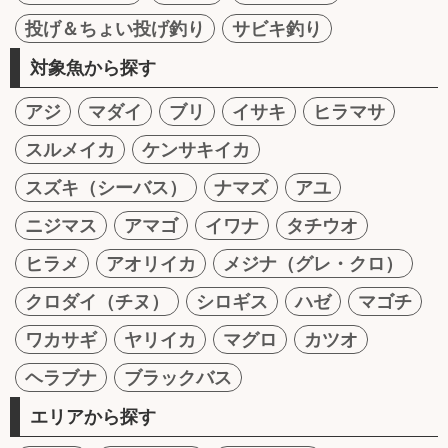
投げ＆ちょい投げ釣り
サビキ釣り
対象魚から探す
アジ
マダイ
ブリ
イサキ
ヒラマサ
スルメイカ
ケンサキイカ
スズキ（シーバス）
ナマズ
アユ
ニジマス
アマゴ
イワナ
タチウオ
ヒラメ
アオリイカ
メジナ（グレ・クロ）
クロダイ（チヌ）
シロギス
ハゼ
マゴチ
ワカサギ
ヤリイカ
マグロ
カツオ
ヘラブナ
ブラックバス
エリアから探す