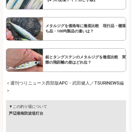
メタルジグを価格毎に徹底比較 現行品・棚落
ち品・100均製品の違いは？
鉛とタングステンのメタルジグを徹底比較 実
際の飛距離の差はどれ位？
＜週刊つりニュース西部版APC・武田健人／TSURINEWS編
＞
▼この釣り場について
芦辺港南防波堤灯台