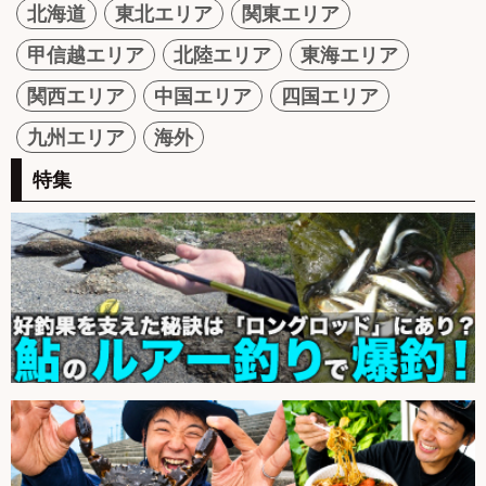
北海道
東北エリア
関東エリア
甲信越エリア
北陸エリア
東海エリア
関西エリア
中国エリア
四国エリア
九州エリア
海外
特集