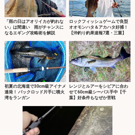
「雨の日はアオリイカが釣れな
ロックフィッシュゲームで良型
い」は間違い 雨がチャンスに
オオモンハタ＆アカハタ好捕！
なるエギング攻略術を解説
【沖釣り釣果速報7選・三重】
初夏の北海道で30cm級アイナメ
レンジとルアーをシビアに合わ
連発！ パックロッド片手に噴火
せて60cm級シーバス手中【千
湾をランガン
葉】好条件もなぜか苦戦