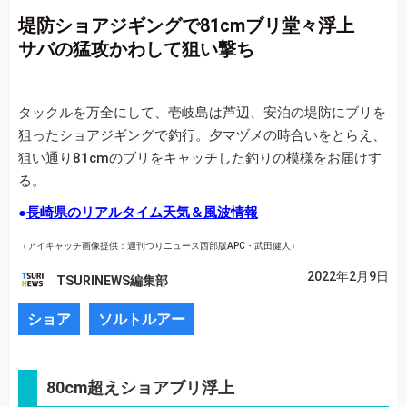
堤防ショアジギングで81cmブリ堂々浮上
サバの猛攻かわして狙い撃ち
タックルを万全にして、壱岐島は芦辺、安泊の堤防にブリを
狙ったショアジギングで釣行。夕マヅメの時合いをとらえ、
狙い通り81cmのブリをキャッチした釣りの模様をお届けす
る。
●
長崎県のリアルタイム天気＆風波情報
（アイキャッチ画像提供：週刊つりニュース西部版APC・武田健人）
2022年2月9日
TSURINEWS編集部
ショア
ソルトルアー
80cm超えショアブリ浮上