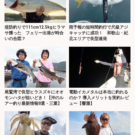
堤防釣りで111cm12.5kgヒラマ
雨予報の短時間釣行で尺級アジ
サ獲った フェリー出港が時合
キャッチに成功！ 和歌山・紀
いの合図？
北エリアで良型連発
尾鷲湾で良型ヒラスズキにオオ
電動イカメタルは本当に釣れる
モンハタが狙いどき！【沖のル
のか？ 導入メリットを実釣レビ
アー釣り最新情報8選・三重】
ュー【響灘】