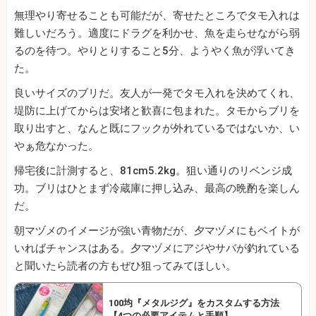
無理やり寄せることも可能だが、寄せたところでタモ入れは
難しいだろう。適度にドラグを利かせ、魚を走らせながら弱
るのを待つ。やりとりすること5分、ようやく魚が浮いてき
た。
良いサイズのブリだ。友人が一発でタモ入れを決めてくれ、
堤防に上げてからは安堵と歓喜に包まれた。タモからブリを
取り出すと、なんと既にフックが外れているではないか、い
やぁ危なかった。
帰宅後に計測すると、81cm5.2kg。狙い通りのリベンジ成
功。ブリはひとまず冷蔵庫に押し込み、最高の晩酌を楽しん
だ。
朝マヅメのイメージが強い青物だが、夕マヅメにもベイトが
いればチャンスはある。夕マヅメにアジやサバが釣れている
と聞いたら読者の方もぜひ狙ってみてほしい。
100均『メタルジグ』をカスタムする方法
【4つの必要アイテムと手順】