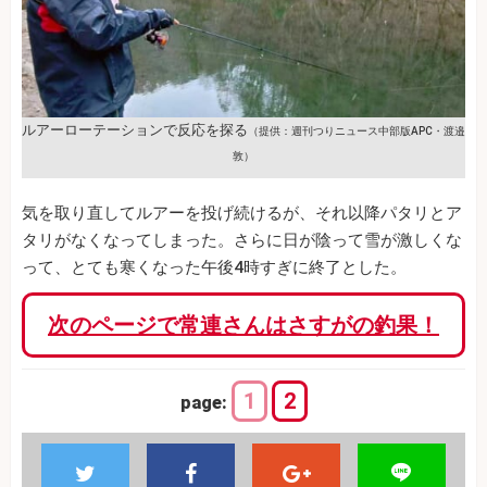
ルアーローテーションで反応を探る
（提供：週刊つりニュース中部版APC・渡邉
敦）
気を取り直してルアーを投げ続けるが、それ以降パタリとア
タリがなくなってしまった。さらに日が陰って雪が激しくな
って、とても寒くなった午後4時すぎに終了とした。
次のページで常連さんはさすがの釣果！
1
2
page: