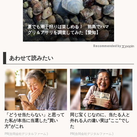
夏でも潮干狩りは楽しめる！ 前島でハマ
グリ＆アサリを調査してみた【愛知】
Recommended by
「どうせ当たらない」と思って
同じ宝くじなのに、当たる人と
た私が本当に当選した“買い
外れる人の違い実は“ここ”でし
方”がこれ
た
PR(合同会社デジタルファーム )
PR(合同会社デジタルファーム )