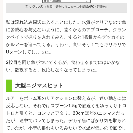
タックル図
（作図：週刊つりニュース中部版APC・渡邉敦）
私は流れ込み周辺に入ることにした。水質がクリアなので魚
に警戒心を与えないように、遠くからのアプローチ。クラン
クベイトで探りを入れてみる。すると1投目からデッカイの
がルアーを追ってくる。うわ～、食いそう！でもギリギリで
Uターンしてしまった。
2投目も同じ魚がついてくるが、食わせるまでにはいかな
い。数投すると、反応しなくなってしまった。
大型ニジマスヒット
ルアーをボトム系のリアクションに替えるが、速い動きには
反応しない。それではスプーン1.5gで底近くをゆっくりトロ
トロと引くと、コンッとアタリ。20cmほどのニジマスだっ
たが、途中でバレてしまった。デカイ魚にばかり気を取られ
ていたが、小型の群れもいるみたいで水温が低いので底でじ