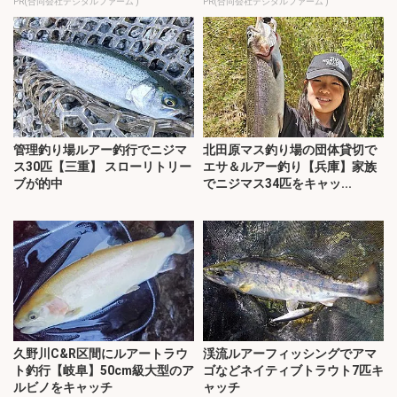
PR(合同会社デジタルファーム )
PR(合同会社デジタルファーム )
管理釣り場ルアー釣行でニジマ
北田原マス釣り場の団体貸切で
ス30匹【三重】 スローリトリー
エサ＆ルアー釣り【兵庫】家族
ブが的中
でニジマス34匹をキャッ...
久野川C&R区間にルアートラウ
渓流ルアーフィッシングでアマ
ト釣行【岐阜】50cm級大型のア
ゴなどネイティブトラウト7匹キ
ルビノをキャッチ
ャッチ