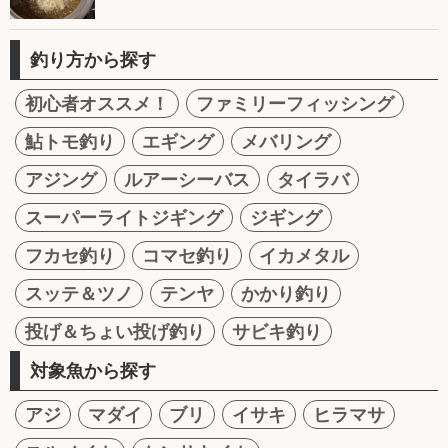
釣り方から探す
初心者オススメ！
ファミリーフィッシング
鮎トモ釣り
エギング
メバリング
アジング
ルアーシーバス
タイラバ
スーパーライトジギング
ジギング
フカセ釣り
コマセ釣り
イカメタル
スッテ＆ツノ
テンヤ
かかり釣り
投げ＆ちょい投げ釣り
サビキ釣り
対象魚から探す
アジ
マダイ
ブリ
イサキ
ヒラマサ