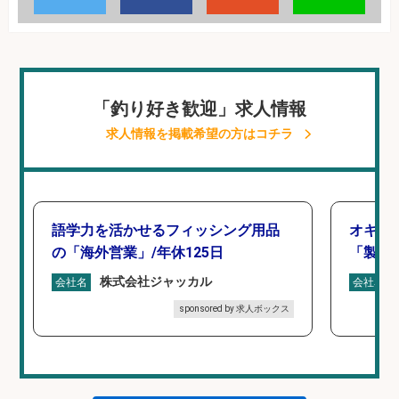
「釣り好き歓迎」求人情報
求人情報を掲載希望の方はコチラ
語学力を活かせるフィッシング用品
オキア
の「海外営業」/年休125日
「製造
株式会社ジャッカル
会社名
会社名
sponsored by 求人ボックス