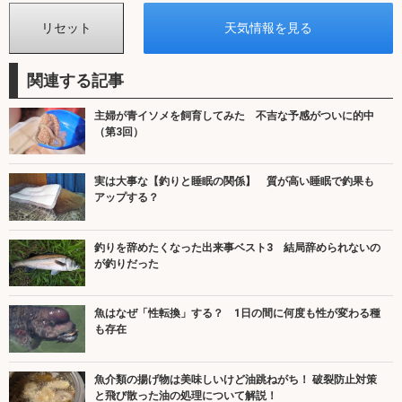
関連する記事
主婦が青イソメを飼育してみた 不吉な予感がついに的中
（第3回）
実は大事な【釣りと睡眠の関係】 質が高い睡眠で釣果も
アップする？
釣りを辞めたくなった出来事ベスト3 結局辞められないの
が釣りだった
魚はなぜ「性転換」する？ 1日の間に何度も性が変わる種
も存在
魚介類の揚げ物は美味しいけど油跳ねがち！ 破裂防止対策
と飛び散った油の処理について解説！