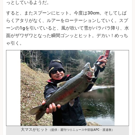
っとしているようだ。
すると、またスプーンにヒット。今度は30cm。そしてしば
らくアタリがなく、ルアーをローテーションしていく。スプ
ーンの1gを引いていると、風が吹いて雪がパラパラ降り、水
面がザワザワとなった瞬間ゴンッとヒット。デカい！めっち
ゃ引く。
大マスがヒット
（提供：週刊つりニュース中部版APC・渡邉敦）