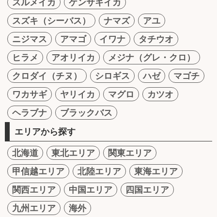
スルメイカ
ケンサキイカ
スズキ（シーバス）
ナマズ
アユ
ニジマス
アマゴ
イワナ
タチウオ
ヒラメ
アオリイカ
メジナ（グレ・クロ）
クロダイ（チヌ）
シロギス
ハゼ
マゴチ
ワカサギ
ヤリイカ
マグロ
カツオ
ヘラブナ
ブラックバス
エリアから探す
北海道
東北エリア
関東エリア
甲信越エリア
北陸エリア
東海エリア
関西エリア
中国エリア
四国エリア
九州エリア
海外