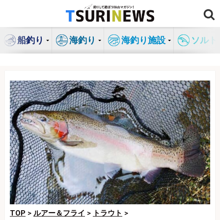
コ
ン
テ
船釣り
海釣り
海釣り施設
ソルト
ン
ツ
へ
ス
キ
ッ
プ
TOP
>
ルアー＆フライ
>
トラウト
>