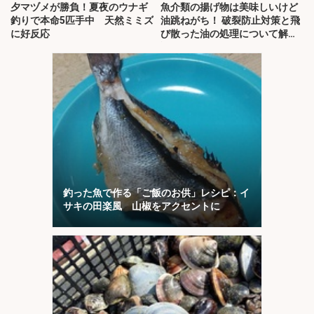
夕マヅメが勝負！夏夜のウナギ
魚介類の揚げ物は美味しいけど
釣りで本命5匹手中 天然ミミズ
油跳ねがち！ 破裂防止対策と飛
に好反応
び散った油の処理について解
説！
釣った魚で作る「ご飯のお供」レシピ：イ
サキの田楽風 山椒をアクセントに