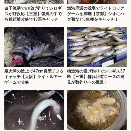
白子漁港での投げ釣りでシロギ
漁港周辺の浅場でライトロック
スが好反応【三重】強風の中で
ゲームを満喫【京都】シオにハ
も近距離攻略で13匹キャッチ
タ類など5魚種をキャッチ！
泉大津の波止で47cm良型チヌを
楠漁港の投げ釣りでシロギス37
キャッチ【大阪】ライトルアー
匹【三重】群れ回遊コースの発
ゲームで攻略！
見が数釣りへの近道！