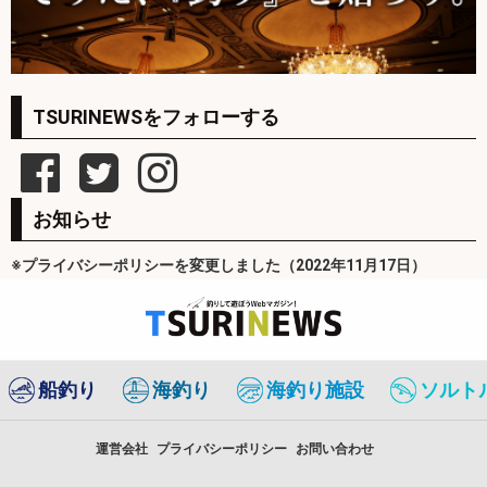
TSURINEWSをフォローする
お知らせ
※プライバシーポリシーを変更しました（2022年11月17日）
船釣り
海釣り
海釣り施設
ソルト
運営会社
プライバシーポリシー
お問い合わせ