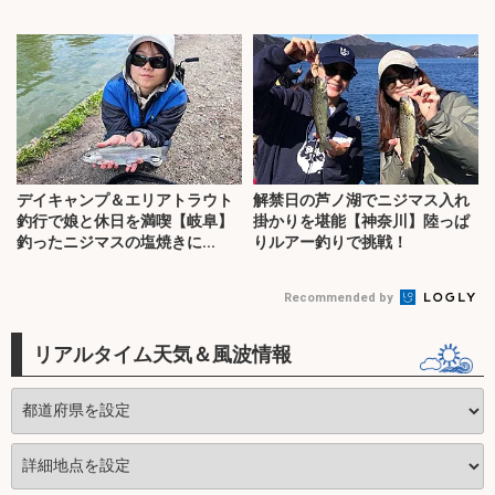
デイキャンプ＆エリアトラウト
解禁日の芦ノ湖でニジマス入れ
釣行で娘と休日を満喫【岐阜】
掛かりを堪能【神奈川】陸っぱ
釣ったニジマスの塩焼きに...
りルアー釣りで挑戦！
Recommended by
リアルタイム天気＆風波情報