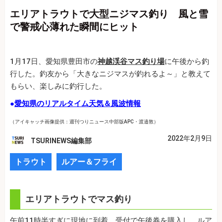
エリアトラウトで大型ニジマス釣り 風と雪
で警戒心薄れた瞬間にヒット
1月17日、愛知県豊田市の
神越渓谷マス釣り場
に午後から釣
行した。釣友から「大きなニジマスが釣れるよ～」と教えて
もらい、楽しみに釣行した。
●
愛知県のリアルタイム天気＆風波情報
（アイキャッチ画像提供：週刊つりニュース中部版APC・渡邉敦）
2022年2月9日
TSURINEWS編集部
トラウト
ルアー＆フライ
エリアトラウトでマス釣り
午前11時半すぎに現地に到着。受付で午後券を購入し、ルア