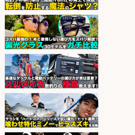
sponsored by 求人ボックス
精肉・青果・鮮魚販売/「志布志
市」「時給1,150円〜」志布志市内
でお魚のカットや商品の陳列スタッ
フ/車通勤OK×時間選べる×未経験歓
迎/鹿児島県/志布志市
株式会社ホットスタッフ鹿児島
会社名
sponsored by 求人ボックス
精肉・青果・鮮魚販売/「志布志
市」「時給1,150円〜」志布志市周
辺でお魚のカットや商品の陳列スタ
ッフ/未経験歓迎×残業少なめ×車通
勤OK/鹿児島県/志布志市
株式会社ホットスタッフ鹿児島
会社名