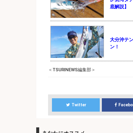
底解説】
大分沖テ
ン！
＜TSURINEWS編集部＞
Twitter
Faceb