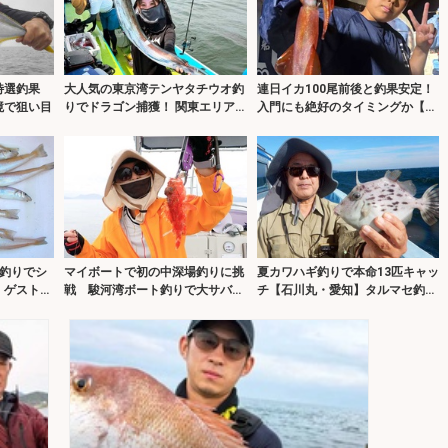
』特選釣果
大人気の東京湾テンヤタチウオ釣
連日イカ100尾前後と釣果安定！
境で狙い目
りでドラゴン捕獲！ 関東エリア
入門にも絶好のタイミングか【夜
の【船釣り特選釣果7選】
焚きイカ釣果速報20選・福岡】
釣りでシ
マイボートで初の中深場釣りに挑
夏カワハギ釣りで本命13匹キャッ
】ゲスト交
戦 駿河湾ボート釣りで大サバ＆
チ【石川丸・愛知】タルマセ釣り
本命オニカサゴに歓喜！
で強風＆波を攻略