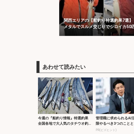
関西エリアの【船釣り特選釣果7選】
メタルでスルメ交じりでシロイカ50
え！
今週の『船釣り情報』特選釣果
管理職に求められるAI
全国各地で大人気のタチウオ釣り
限やるべき3つのことと
に注目
己認識
PR(ビズヒント)