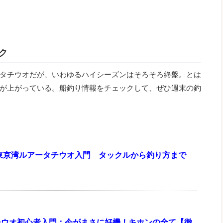
ク
タチウオだが、いわゆるハイシーズンはそろそろ終盤。とは
が上がっている。船釣り情報をチェックして、ぜひ週末の釣
】東京湾ルアータチウオ入門 タックルから釣り方まで
チウオ初心者入門：今がまさに好機！キホンの全て【徹