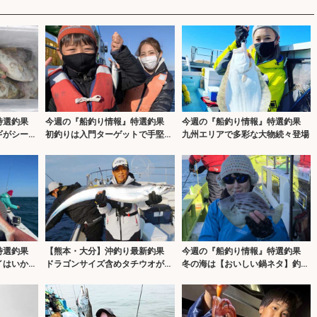
』特選釣果
今週の『船釣り情報』特選釣果
今週の『船釣り情報』特選釣果
ギがシーズ
初釣りは入門ターゲットで手堅く
九州エリアで多彩な大物続々登場
いこう
』特選釣果
【熊本・大分】沖釣り最新釣果
今週の『船釣り情報』特選釣果
イはいか
ドラゴンサイズ含めタチウオが大
冬の海は【おいしい鍋ネタ】釣り
型化
放題