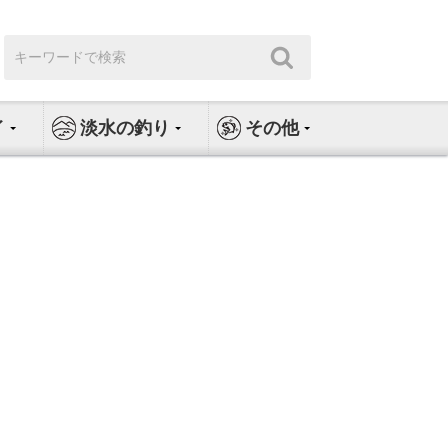
検
検
索:
索
イ
淡水の釣り
その他