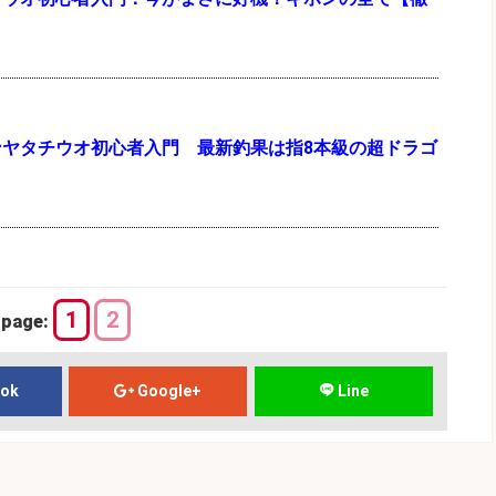
ンヤタチウオ初心者入門 最新釣果は指8本級の超ドラゴ
1
2
page:
ook
Google+
Line