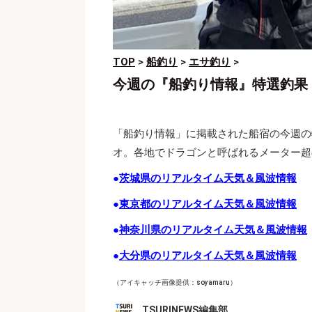
TOP
>
船釣り
>
エサ釣り
>
今週の『船釣り情報』特選釣果
「船釣り情報」に掲載された船宿の今週の
オ。各地でドラゴンと呼ばれるメーター超
●
茨城県のリアルタイム天気＆風波情報
●
東京都のリアルタイム天気＆風波情報
●
神奈川県のリアルタイム天気＆風波情報
●
大分県のリアルタイム天気＆風波情報
（アイキャッチ画像提供：soyamaru）
TSURINEWS編集部