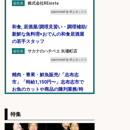
株式会社REnista
会社名
sponsored by 求人ボックス
和食, 居酒屋/調理見習い・調理補助/
新鮮な魚料理×おでんの和食居酒屋
の若手スタッフ
サカナのハチベエ 矢場町店
会社名
sponsored by 求人ボックス
精肉・青果・鮮魚販売/「志布志
市」「時給1,150円〜」志布志市で
お魚のカットや商品の陳列業務/時
間選べる×未経験歓迎×残業少なめ/
鹿児島県/志布志市
株式会社ホットスタッフ鹿児島
特集
会社名
sponsored by 求人ボックス