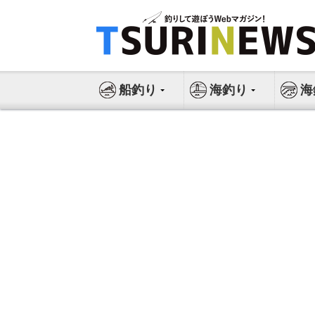
コ
ン
テ
ン
ツ
船釣り
海釣り
海
へ
ス
キ
ッ
プ