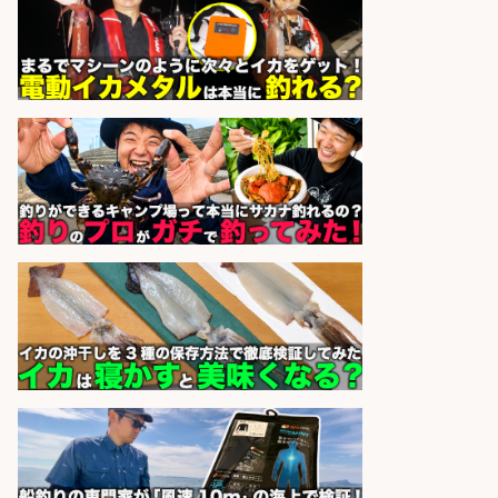
レジ打ち/日払いOK/おさかなの三枚
おろし/新潟県/小千谷市
株式会社G&G
会社名
sponsored by 求人ボックス
釣り具のかんたん軽作業/高収入/交
通費支給/制服貸与/正社員登用あり
株式会社REnista
会社名
sponsored by 求人ボックス
日払いOKで即日収入/製造スタッフ/
「広島市佐伯区」お魚のパック詰め
や品出し業務/広島市佐伯区内/「時
給1,200円」日払い可/残業少なめ×
週4日〜OK×車通勤OK
株式会社ホットスタッフ五日市
会社名