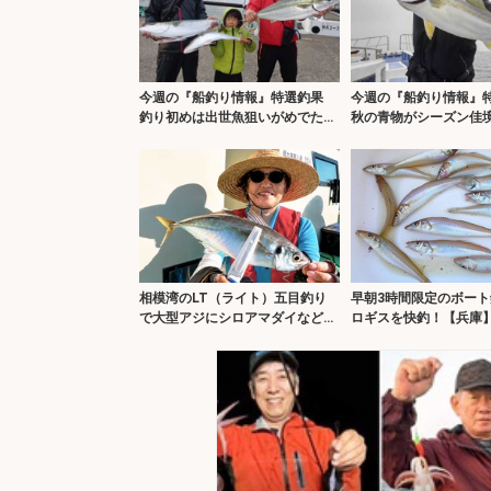
今週の『船釣り情報』特選釣果
今週の『船釣り情報
釣り初めは出世魚狙いがめでた
秋の青物がシーズン佳
い？
相模湾のLT（ライト）五目釣り
早朝3時間限定のボート
で大型アジにシロアマダイなど多
ロギスを快釣！【兵庫
彩釣果！【まごうの丸】
じりでヒット多発