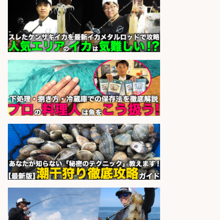
sponsored by 求人ボックス
和食, 居酒屋/キッチンスタッフ/天草
の魚と馬刺しの店 キッチンスタッフ
正社員募集
天草の魚と馬刺しの店 魚粋 天草
会社名
の魚と馬刺しの店 魚粋
sponsored by 求人ボックス
さらに求人情報を見る