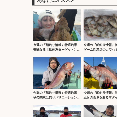
あなたにオススメ
今週の『船釣り情報』特選釣果
今週の『船釣り情報
美味なる【軟体系ターゲット】が
ゲーム性満点のカワハ
狙い目
ン本番
今週の『船釣り情報』特選釣果
今週の『船釣り情報
秋の関東は釣りバリエーション豊
正月の食卓を彩るマダ
か
が？