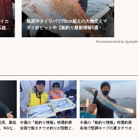
 イカ
島原沖タイラバで70cm超えの大物交えマ
匹超
ダイ好ヒット中【船釣り最新情報5選・大
分／熊本】
Recommended by
活用。最低
今週の『船釣り情報』特選釣果
今週の『船釣り情報』特選釣果
、NGな自
全国で船タチウオ釣りが型数とも
各地で堅調キープの夏タチウオに
に好調
注目