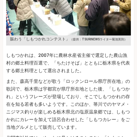
賑わう「しもつかれコンテスト」
（提供：TSURINEWSライター菊池英則）
しもつかれは、2007年に農林水産省主催で選定した農山漁
村の郷土料理百選で、「ちたけそば」とともに栃木県を代表
する郷土料理として選出されました。
また、森高千里などが歌う「ロックンロール県庁所在地」の
歌詞で、栃木県は宇都宮が県庁所在地とした後、「しもつか
れ」というフレーズが登場しており、そこでしもつかれの存
在を知る若者も多いようです。このほか、箒川でのヤマメ・
ニジマス釣りが楽しめる栃木県北の塩原温泉郷では、しもつ
かれにカレーを加えて語呂合わせした「しもつカレー」をご
当地グルメとして販売しています。