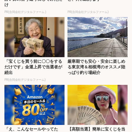
け
PR(合同会社デジタルファーム )
PR(合同会社デジタルファーム)
「宝くじを買う前に〇〇をする
厳寒期でも安心・安全に楽しめ
だけです」金運上昇で当選者が
る東京湾＆相模湾のオススメ陸
続出
っぱり釣り場紹介
PR(合同会社デジタルファーム)
「え、こんなセールやってた
【高額当選】簡単に宝くじを当