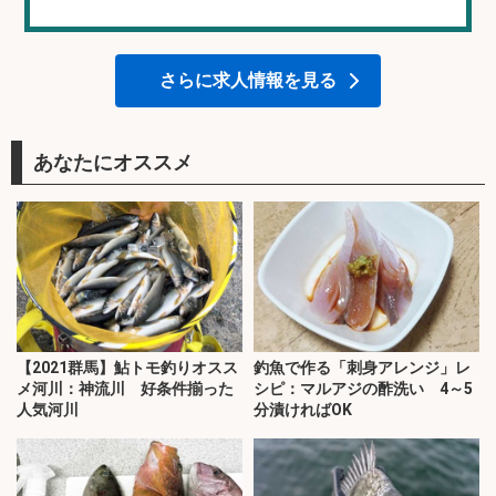
さらに求人情報を見る
あなたにオススメ
【2021群馬】鮎トモ釣りオスス
釣魚で作る「刺身アレンジ」レ
メ河川：神流川 好条件揃った
シピ：マルアジの酢洗い 4～5
人気河川
分漬ければOK