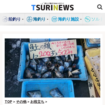
コ
ン
テ
船釣り
海釣り
海釣り施設
ソルト
ン
ツ
へ
ス
キ
ッ
プ
TOP
>
その他
>
お役立ち
>