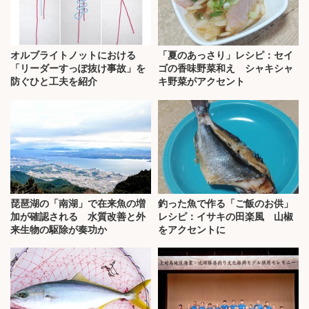
オルブライトノットにおける
「夏のあっさり」レシピ：セイ
「リーダーすっぽ抜け事故」を
ゴの香味野菜和え シャキシャ
防ぐひと工夫を紹介
キ野菜がアクセント
琵琶湖の「南湖」で在来魚の増
釣った魚で作る「ご飯のお供」
加が確認される 水質改善と外
レシピ：イサキの田楽風 山椒
来生物の駆除が奏功か
をアクセントに