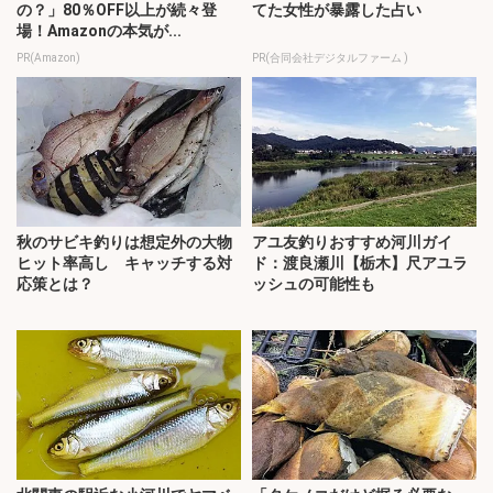
の？」80％OFF以上が続々登
てた女性が暴露した占い
場！Amazonの本気が...
PR(Amazon)
PR(合同会社デジタルファーム )
秋のサビキ釣りは想定外の大物
アユ友釣りおすすめ河川ガイ
ヒット率高し キャッチする対
ド：渡良瀬川【栃木】尺アユラ
応策とは？
ッシュの可能性も