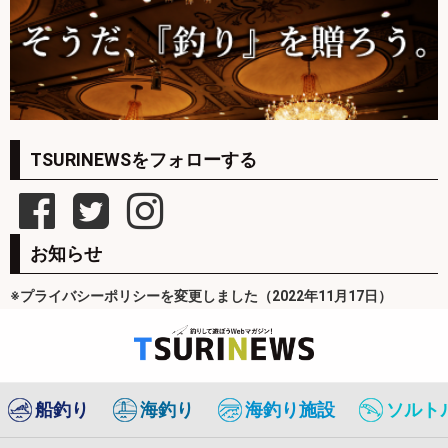
TSURINEWSをフォローする
お知らせ
※プライバシーポリシーを変更しました（2022年11月17日）
船釣り
海釣り
海釣り施設
ソルト