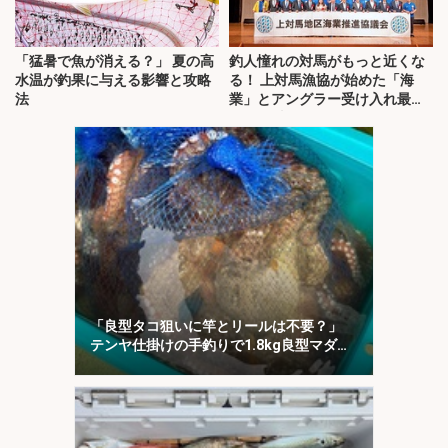
「猛暑で魚が消える？」 夏の高
釣人憧れの対馬がもっと近くな
水温が釣果に与える影響と攻略
る！ 上対馬漁協が始めた「海
法
業」とアングラー受け入れ最前
線を取材
「良型タコ狙いに竿とリールは不要？」
テンヤ仕掛けの手釣りで1.8kg良型マダ
コ！【川崎丸・東京湾】