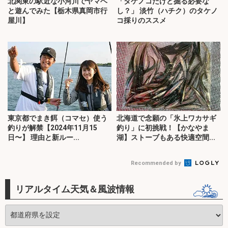
北関東の駅近な小河川でヤマベ
「タケノコだけど掘る必要な
と遊んでみた【栃木県真岡市行
し？」 淡竹（ハチク）のタケノ
屋川】
コ採りのススメ
東京都でまき餌（コマセ）使う
北海道で念願の「氷上ワカサギ
釣りが解禁【2024年11月15
釣り」に初挑戦！【かなやま
日〜】 理由と新ルー...
湖】ストーブもある快適空間...
Recommended by
リアルタイム天気＆風波情報