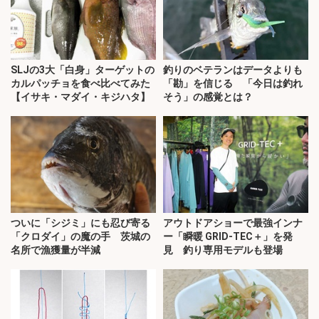
SLJの3大「白身」ターゲットの
釣りのベテランはデータよりも
カルパッチョを食べ比べてみた
「勘」を信じる 「今日は釣れ
【イサキ・マダイ・キジハタ】
そう」の感覚とは？
ついに「シジミ」にも忍び寄る
アウトドアショーで最強インナ
「クロダイ」の魔の手 茨城の
ー「瞬暖 GRID-TEC＋」を発
名所で漁獲量が半減
見 釣り専用モデルも登場