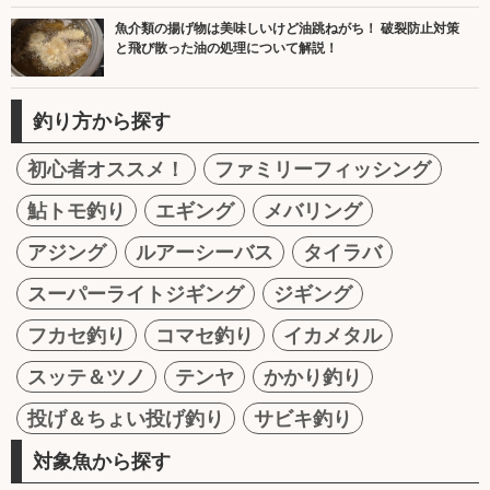
魚介類の揚げ物は美味しいけど油跳ねがち！ 破裂防止対策
と飛び散った油の処理について解説！
釣り方から探す
初心者オススメ！
ファミリーフィッシング
鮎トモ釣り
エギング
メバリング
アジング
ルアーシーバス
タイラバ
スーパーライトジギング
ジギング
フカセ釣り
コマセ釣り
イカメタル
スッテ＆ツノ
テンヤ
かかり釣り
投げ＆ちょい投げ釣り
サビキ釣り
対象魚から探す