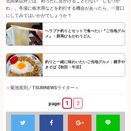
北関東以外では、めったに見かけることのない「しもつか
れ」。冬場に栃木県などを釣行する機会があったら、一度口
にしてみてはいかがでしょうか？
ヘラブナ釣りとセットで食べたい『ご当地グル
メ』：群馬ひもかわうどん
釣りと一緒に味わいたいご当地グルメ：横手や
きそば【秋田・牛沼】
＜菊池英則／TSURINEWSライター＞
1
2
page: