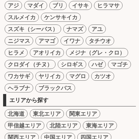
アジ
マダイ
ブリ
イサキ
ヒラマサ
スルメイカ
ケンサキイカ
スズキ（シーバス）
ナマズ
アユ
ニジマス
アマゴ
イワナ
タチウオ
ヒラメ
アオリイカ
メジナ（グレ・クロ）
クロダイ（チヌ）
シロギス
ハゼ
マゴチ
ワカサギ
ヤリイカ
マグロ
カツオ
ヘラブナ
ブラックバス
エリアから探す
北海道
東北エリア
関東エリア
甲信越エリア
北陸エリア
東海エリア
関西エリア
中国エリア
四国エリア