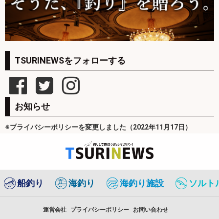
TSURINEWSをフォローする
お知らせ
※プライバシーポリシーを変更しました（2022年11月17日）
船釣り
海釣り
海釣り施設
ソルト
運営会社
プライバシーポリシー
お問い合わせ