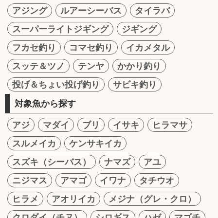
アジング
ルアーシーバス
タイラバ
スーパーライトジギング
ジギング
フカセ釣り
コマセ釣り
イカメタル
スッテ＆ツノ
テンヤ
かかり釣り
投げ＆ちょい投げ釣り
サビキ釣り
対象魚から探す
アジ
マダイ
ブリ
イサキ
ヒラマサ
スルメイカ
ケンサキイカ
スズキ（シーバス）
ナマズ
アユ
ニジマス
アマゴ
イワナ
タチウオ
ヒラメ
アオリイカ
メジナ（グレ・クロ）
クロダイ（チヌ）
シロギス
ハゼ
マゴチ