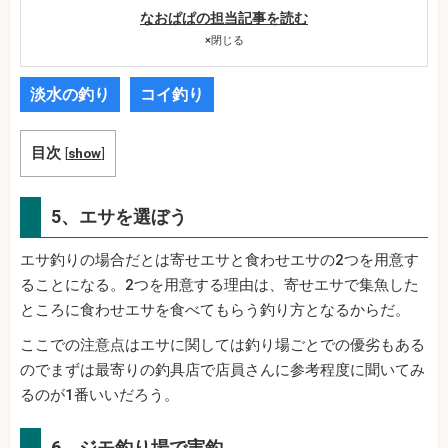
なおぱぱの担当記事を読む
×
閉じる
淡水の釣り
コイ釣り
目次
[
show
]
5、エサを選ぼう
エサ釣りの場合だとは寄せエサと食わせエサの2つを用意す
ることになる。2つを用意する理由は、寄せエサで集魚した
ところに食わせエサを食べてもらう釣り方となるからだ。
ここでの注意点はエサに関しては釣り場ごとでの優劣もある
のでまずは最寄りの釣具店で店員さんに参考程度に聞いてみ
るのが1番いいだろう。
6、ジモ釣り場で実釣