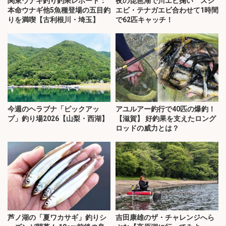
関東ウナギ釣り釣果レポート：
夜の琵琶湖で川エビ掬い スジ
本命ウナギ他5魚種登場の五目釣
エビ・テナガエビ合わせて1時間
りを満喫【古利根川・埼玉】
で62匹キャッチ！
今週のヘラブナ「ピックアッ
アユルアー釣行で40匹の爆釣！
プ」釣り場2026【山梨・西湖】
【滋賀】 好釣果を支えたロング
ロッドの威力とは？
芦ノ湖の「夏ワカサギ」釣りシ
吉田康雄のザ・チャレンジへら