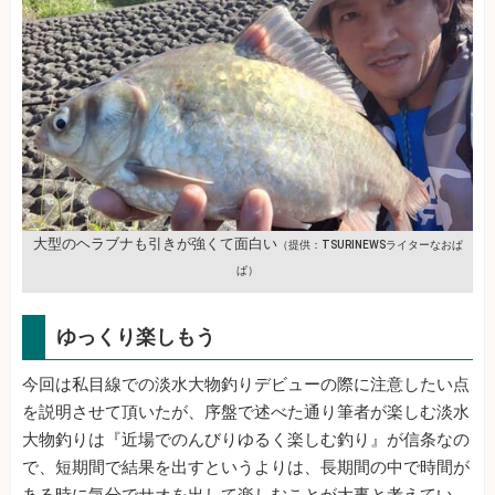
大型のヘラブナも引きが強くて面白い
（提供：TSURINEWSライターなおぱ
ぱ）
ゆっくり楽しもう
今回は私目線での淡水大物釣りデビューの際に注意したい点
を説明させて頂いたが、序盤で述べた通り筆者が楽しむ淡水
大物釣りは『近場でのんびりゆるく楽しむ釣り』が信条なの
で、短期間で結果を出すというよりは、長期間の中で時間が
ある時に気分でサオを出して楽しむことが大事と考えてい