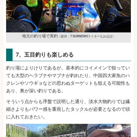
地元の釣り場で実釣
（提供：TSURINEWSライターなおぱぱ）
7、五目釣りも楽しめる
釣り場によりけりであるが、基本的にコイメインで狙ってい
ても大型のヘラブナやマブナが釣れたり、中国四大家魚のハ
クレンやソウギョなどの思わぬターゲットも狙える可能性も
あり、奥が深い釣りである。
そういう点からも序盤で説明した通り、淡水大物釣りでは繊
細さよりもパワー感を重視したタックルが必要となるので頭
に入れておきたい。