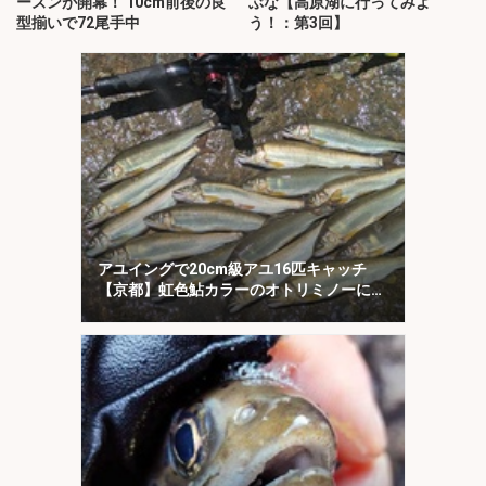
ーズンが開幕！ 10cm前後の良
ぶな【高原湖に行ってみよ
型揃いで72尾手中
う！：第3回】
アユイングで20cm級アユ16匹キャッチ
【京都】虹色鮎カラーのオトリミノーにヒ
ット集中！