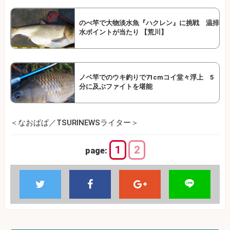
のべ竿で大物淡水魚『ハクレン』に挑戦 温排
水ポイントが当たり 【荒川】
ノベ竿でのウキ釣りで71cmコイ堂々浮上 5
分に及ぶファイトを堪能
＜なおぱぱ／TSURINEWSライター＞
1
2
page: