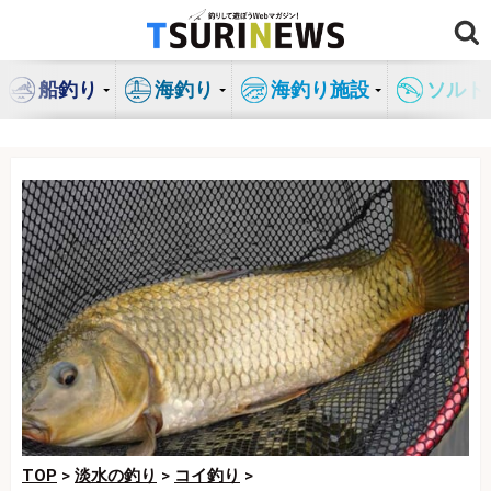
コ
ン
テ
船釣り
海釣り
海釣り施設
ソルト
ン
ツ
へ
ス
キ
ッ
プ
TOP
>
淡水の釣り
>
コイ釣り
>