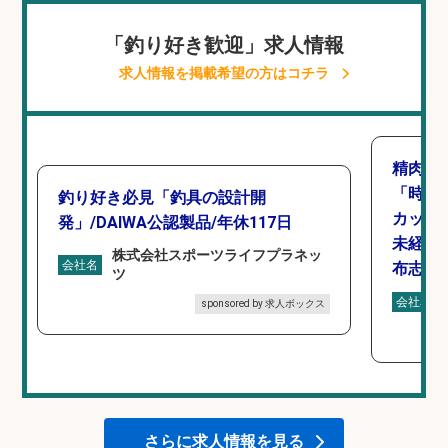
「釣り好き歓迎」求人情報
求人情報を掲載希望の方はコチラ
精肉・
「時給1
釣り好き必見「釣具の設計開
カット
発」/DAIWA公認製品/年休117日
未経験
株式会社スポーツライフプラネッ
会社名
布志市
ツ
会社名
sponsored by 求人ボックス
さらに求人情報を見る