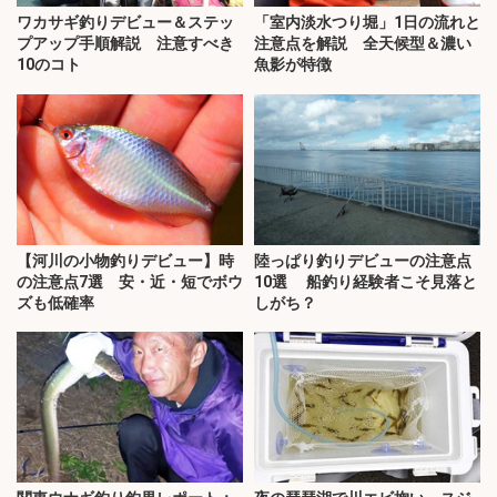
ワカサギ釣りデビュー＆ステッ
「室内淡水つり堀」1日の流れと
プアップ手順解説 注意すべき
注意点を解説 全天候型＆濃い
10のコト
魚影が特徴
【河川の小物釣りデビュー】時
陸っぱり釣りデビューの注意点
の注意点7選 安・近・短でボウ
10選 船釣り経験者こそ見落と
ズも低確率
しがち？