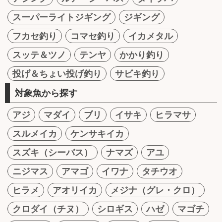
スーパーライトジギング
ジギング
フカセ釣り
コマセ釣り
イカメタル
スッテ＆ツノ
テンヤ
かかり釣り
投げ＆ちょい投げ釣り
サビキ釣り
対象魚から探す
アジ
マダイ
ブリ
イサキ
ヒラマサ
スルメイカ
ケンサキイカ
スズキ（シーバス）
ナマズ
アユ
ニジマス
アマゴ
イワナ
タチウオ
ヒラメ
アオリイカ
メジナ（グレ・クロ）
クロダイ（チヌ）
シロギス
ハゼ
マゴチ