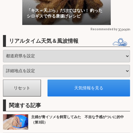
「キス＝天ぷら」だけではない！ 釣った
シロギスで作る唐揚げレシピ
Recommended by
リアルタイム天気＆風波情報
関連する記事
主婦が青イソメを飼育してみた 不吉な予感がついに的中
（第3回）