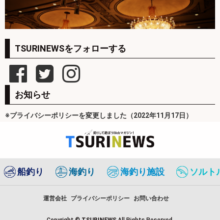
TSURINEWSをフォローする
お知らせ
※プライバシーポリシーを変更しました（2022年11月17日）
船釣り
海釣り
海釣り施設
ソルト
運営会社
プライバシーポリシー
お問い合わせ
Copyright ©
TSURINEWS
All Rights Reserved.