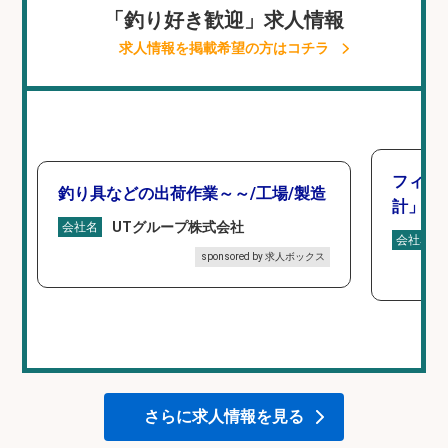
「釣り好き歓迎」求人情報
求人情報を掲載希望の方はコチラ
フィッ
釣り具などの出荷作業～～/工場/製造
計」
UTグループ株式会社
会社名
会社名
sponsored by 求人ボックス
さらに求人情報を見る