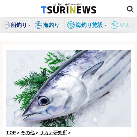
コ
ン
テ
船釣り
海釣り
海釣り施設
ソルト
ン
ツ
へ
ス
キ
ッ
プ
TOP
>
その他
>
サカナ研究所
>