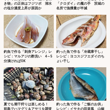
き物」の正体はフジツボ 湖水
「クロダイ」の魔の手 茨城の
の塩分濃度上昇が原因か
名所で漁獲量が半減
釣魚で作る「刺身アレンジ」レ
釣った魚で作る「冷蔵庫干し」
シピ：マルアジの酢洗い 4～5
レシピ：ヨコスジフエダイのち
分漬ければOK
ょい干し
夏でも潮干狩りは楽しめる！
釣った魚で作る「ご飯のお供」
前島でハマグリ＆アサリを調査
レシピ：イサキの田楽風 山椒