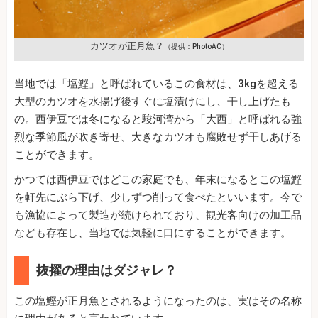
カツオが正月魚？
（提供：PhotoAC）
当地では「塩鰹」と呼ばれているこの食材は、3kgを超える
大型のカツオを水揚げ後すぐに塩漬けにし、干し上げたも
の。西伊豆では冬になると駿河湾から「大西」と呼ばれる強
烈な季節風が吹き寄せ、大きなカツオも腐敗せず干しあげる
ことができます。
かつては西伊豆ではどこの家庭でも、年末になるとこの塩鰹
を軒先にぶら下げ、少しずつ削って食べたといいます。今で
も漁協によって製造が続けられており、観光客向けの加工品
なども存在し、当地では気軽に口にすることができます。
抜擢の理由はダジャレ？
この塩鰹が正月魚とされるようになったのは、実はその名称