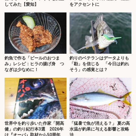
してみた【愛知】
をアクセントに
釣魚で作る「ビールのおつま
釣りのベテランはデータよりも
み」レシピ：ヒラの揚げ身 つ
「勘」を信じる 「今日は釣れ
なぎは少なめに！
そう」の感覚とは？
世界中を釣り歩いた作家「開高
「猛暑で魚が消える？」 夏の高
健」の釣り紀行本3選 2026年
水温が釣果に与える影響と攻略
は『オーパ』取材から50周年
法