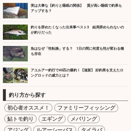
実は大事な【釣りと睡眠の関係】 質が高い睡眠で釣果も
アップする？
釣りを辞めたくなった出来事ベスト3 結局辞められないの
が釣りだった
魚はなぜ「性転換」する？ 1日の間に何度も性が変わる種
も存在
アユルアー釣行で40匹の爆釣！【滋賀】 好釣果を支えたロ
ングロッドの威力とは？
釣り方から探す
初心者オススメ！
ファミリーフィッシング
鮎トモ釣り
エギング
メバリング
アジング
ルアーシーバス
タイラバ