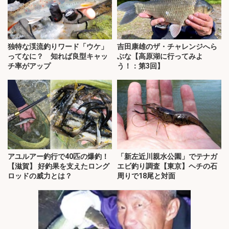
独特な渓流釣りワード「ウケ」
吉田康雄のザ・チャレンジへら
ってなに？ 知れば良型キャッ
ぶな【高原湖に行ってみよ
チ率がアップ
う！：第3回】
アユルアー釣行で40匹の爆釣！
「新左近川親水公園」でテナガ
【滋賀】 好釣果を支えたロング
エビ釣り調査【東京】ヘチの石
ロッドの威力とは？
周りで18尾と対面