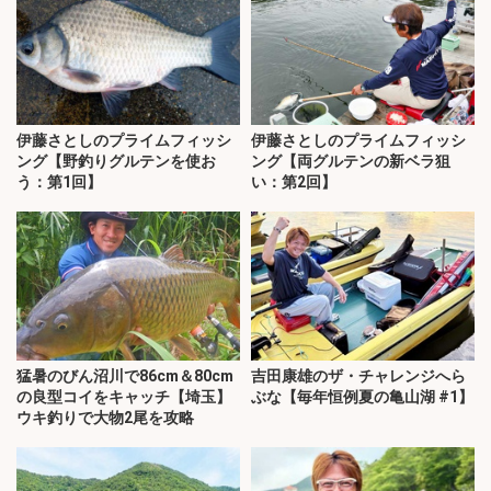
伊藤さとしのプライムフィッシ
伊藤さとしのプライムフィッシ
ング【野釣りグルテンを使お
ング【両グルテンの新ベラ狙
う：第1回】
い：第2回】
猛暑のびん沼川で86cm＆80cm
吉田康雄のザ・チャレンジへら
の良型コイをキャッチ【埼玉】
ぶな【毎年恒例夏の亀山湖 #1】
ウキ釣りで大物2尾を攻略