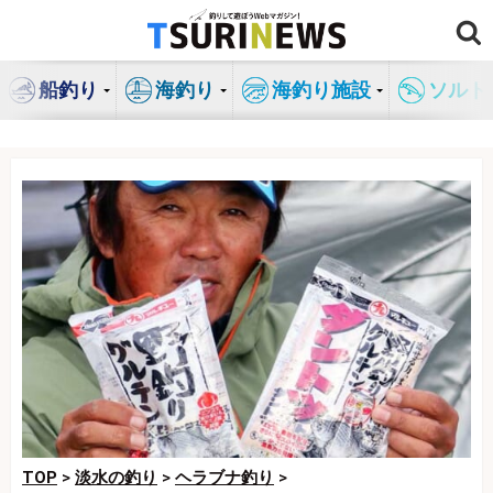
コ
ン
テ
船釣り
海釣り
海釣り施設
ソルト
ン
ツ
へ
ス
キ
ッ
プ
TOP
>
淡水の釣り
>
ヘラブナ釣り
>