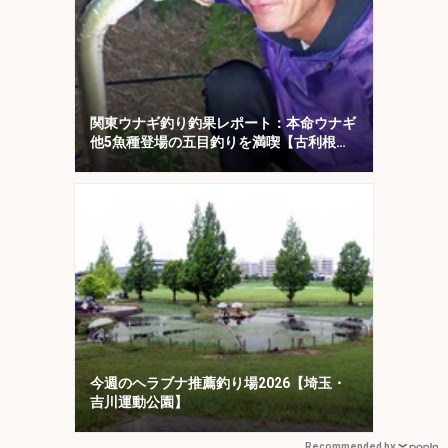
関東ウナギ釣り釣果レポート：本命ウナギ
他5魚種登場の五目釣りを満喫【古利根
川・埼玉】
今週のヘラブナ推薦釣り場2026【埼玉・
吉川運動公園】
Recommended by