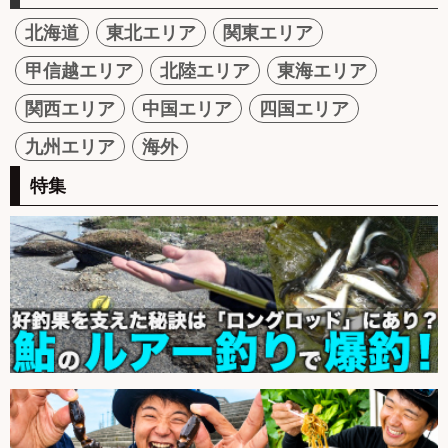
北海道
東北エリア
関東エリア
甲信越エリア
北陸エリア
東海エリア
関西エリア
中国エリア
四国エリア
九州エリア
海外
特集