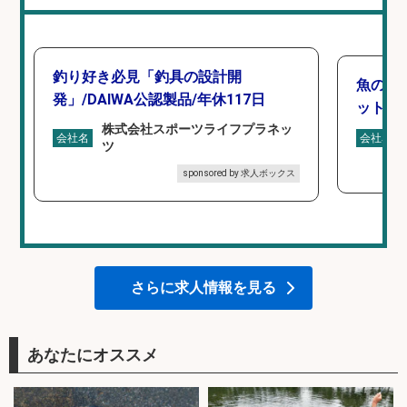
釣り好き必見「釣具の設計開
魚の「
発」/DAIWA公認製品/年休117日
ットを
株式会社スポーツライフプラネッ
会社名
会社名
ツ
sponsored by 求人ボックス
さらに求人情報を見る
あなたにオススメ