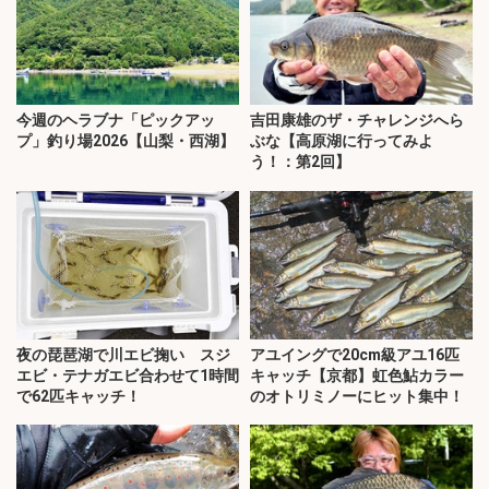
今週のヘラブナ「ピックアッ
吉田康雄のザ・チャレンジへら
プ」釣り場2026【山梨・西湖】
ぶな【高原湖に行ってみよ
う！：第2回】
夜の琵琶湖で川エビ掬い スジ
アユイングで20cm級アユ16匹
エビ・テナガエビ合わせて1時間
キャッチ【京都】虹色鮎カラー
で62匹キャッチ！
のオトリミノーにヒット集中！