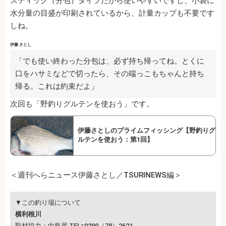
スティック（分包）タイプだから使いやすいですし、小袋に
水分量の目盛が印刷されているから、計量カップも不要です
しね。
伊藤 さとし
「でも使い終わった分包は、必ず持ち帰ってね。とくに
口をハサミなどで切ったら、その端っこもちゃんと持ち
帰る。これは約束だよ」
次回も「野釣りグルテンを使おう」です。
伊藤さとしのプライムフィッシング【野釣りグ
ルテンを使おう：第1回】
＜週刊へらニュース伊藤さとし／TSURINEWS編＞
▼この釣り場について
横利根川
取材協力：中島屋 TEL=0299（78）2621