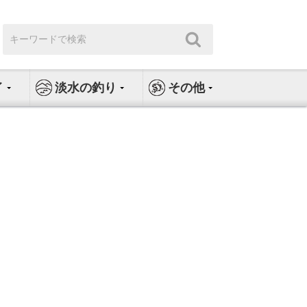
検
検
索:
索
イ
淡水の釣り
その他