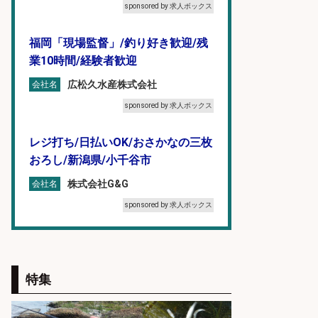
sponsored by 求人ボックス
福岡「現場監督」/釣り好き歓迎/残
業10時間/経験者歓迎
広松久水産株式会社
会社名
sponsored by 求人ボックス
レジ打ち/日払いOK/おさかなの三枚
おろし/新潟県/小千谷市
株式会社G&G
会社名
sponsored by 求人ボックス
仕分け・シール貼り/釣り具などの
出荷作業/兵庫県/神戸市北区
特集
UTエージェント株式会社
会社名
sponsored by 求人ボックス