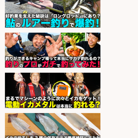
精肉・青果・鮮魚販売/「志布志
市」「時給1,150円〜」志布志市で
お魚のカットや商品の陳列業務/時
間選べる×未経験歓迎×残業少なめ/
鹿児島県/志布志市
株式会社ホットスタッフ鹿児島
会社名
sponsored by 求人ボックス
精肉・青果・鮮魚販売/「志布志
市」お魚のカットや商品の陳列スタ
ッフ/志布志市/「時給1,150円〜」/
未経験歓迎×残業少なめ×車通勤OK/
鹿児島県
株式会社ホットスタッフ鹿児島
会社名
sponsored by 求人ボックス