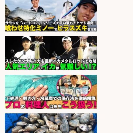
市」「時給1,150円〜」志布志駅か
ら車5分/お魚のカットや商品の陳列
業務/残業少なめ×車通勤OK×時間選
べる/鹿児島県/志布志市
株式会社ホットスタッフ鹿児島
会社名
sponsored by 求人ボックス
さらに求人情報を見る