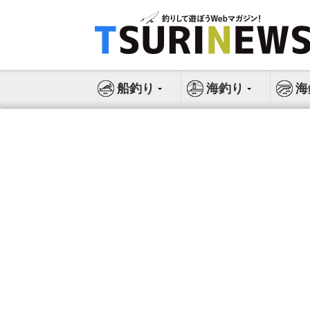
コ
ン
テ
ン
ツ
船釣り
海釣り
海
へ
ス
キ
ッ
プ