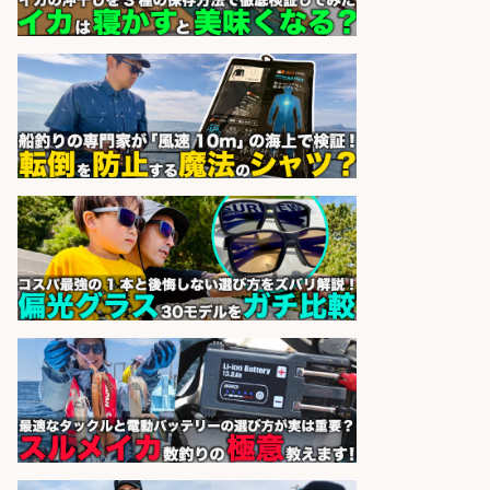
精肉・青果・鮮魚販売/「志布志
市」お魚のカットや商品の陳列業
務/「時給1,150円〜」/時間選べる×
未経験歓迎×残業少なめ/鹿児島県/
志布志市
株式会社ホットスタッフ鹿児島
会社名
sponsored by 求人ボックス
日払いOKで即日収入/製造スタッフ/
「広島市佐伯区」お魚のパック詰め
や品出しスタッフ/広島市佐伯区周
辺/「時給1,200円」日払い可/未経験
歓迎×残業少なめ×週4日〜OK
株式会社ホットスタッフ五日市
会社名
sponsored by 求人ボックス
精肉・青果・鮮魚販売/「志布志