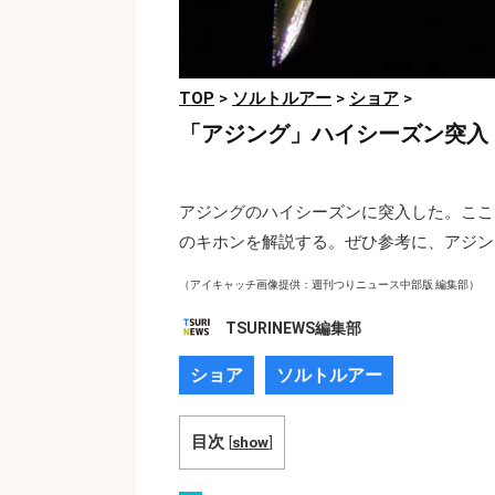
TOP
>
ソルトルアー
>
ショア
>
「アジング」ハイシーズン突入
アジングのハイシーズンに突入した。ここ
のキホンを解説する。ぜひ参考に、アジン
（アイキャッチ画像提供：週刊つりニュース中部版 編集部）
TSURINEWS編集部
ショア
ソルトルアー
目次
[
show
]