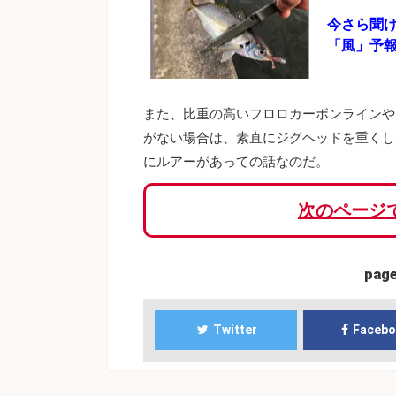
今さら聞
「風」予
また、比重の高いフロロカーボンラインや
がない場合は、素直にジグヘッドを重くし
にルアーがあっての話なのだ。
次のページ
pag
Twitter
Faceb