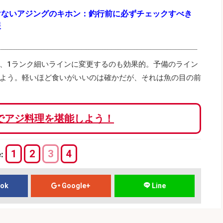
けないアジングのキホン：釣行前に必ずチェックすべき
報
、1ランク細いラインに変更するのも効果的。予備のライン
よう。軽いほど食いがいいのは確かだが、それは魚の目の前
でアジ料理を堪能しよう！
1
2
3
4
e:
ook
Google+
Line