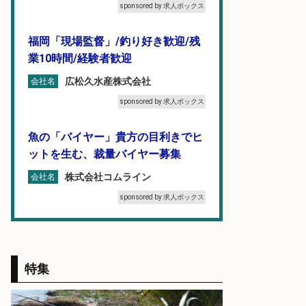
sponsored by 求人ボックス
福岡「現場監督」/釣り好き歓迎/残
業10時間/経験者歓迎
広松久水産株式会社
会社名
sponsored by 求人ボックス
魚の「バイヤー」貴方の目利きでヒ
ットを生む、裁量バイヤー募集
株式会社コムライン
会社名
sponsored by 求人ボックス
日払いOKで即日収入/キッチンスタ
ッフ/「神戸市灘区」「時給1,500
円」王子公園駅徒歩4分のスーパー
特集
でお魚の加工やお刺身の盛り付け/
日払いOK/未経験歓迎のシフト制日