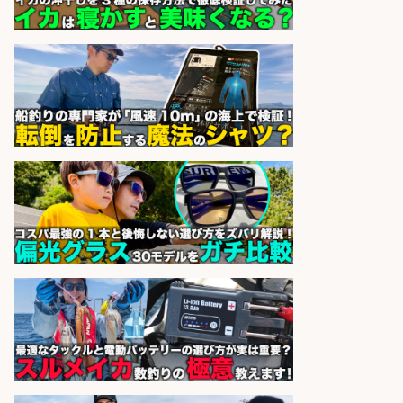
日払いOKで即日収入/キッチンスタ
ッフ/「神戸市灘区」日払いOK/王子
公園駅徒歩4分のスーパーでお魚の
加工やお刺身の盛り付け/未経験歓
迎のシフト制日勤/自転車・バイク
通勤OK
パーソルファクトリーパートナ
会社名
ーズ株式会社
sponsored by 求人ボックス
営業事務/釣り具メーカーでの営業
アシスタントのお仕事/残業なし/即
日勤務可/営業事務/軽作業
株式会社パソナ
会社名
sponsored by 求人ボックス