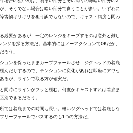
う場合の狙いめは、明るい部分とその周りの薄暗い部分の2
が、そうでない場合は暗い部分で食うことが多い。いずれに
障害物ギリギリを狙う訳でもないので、キャスト精度も問わ
る必要があるが、一定のレンジをキープするのは意外と難し
レンジを探る方法だ。基本的にはノーアクションでOKだが、
だろう。
ションを保ったままカーブフォールさせ、ジグヘッドの着底
緩んだりするので、テンションに変化があれば即座にアワセ
あるが、ラインで取る方が確実だ。
と同時にラインがフッと緩む。何度かキャストすれば着底ま
区別できるだろう。
所では着底までの時間も長い。軽いジグヘッドでは着底しな
フリーフォールでパスするのも1つの方法だ。