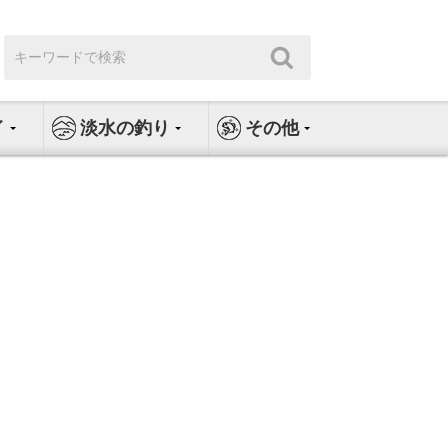
検
検
索:
索
イ
淡水の釣り
その他