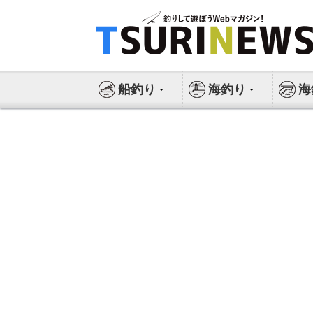
コ
ン
テ
ン
ツ
船釣り
海釣り
海
へ
ス
キ
ッ
プ