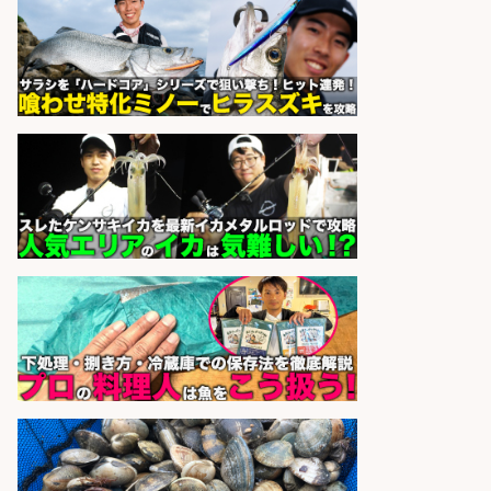
日払いOKで即日収入/飲食・フード
その他/「神戸市灘区」 自転車/王子
公園駅徒歩4分のスーパーでお魚の
加工やお刺身の盛り付け/日払いOK/
未経験歓迎のシフト制日勤&バイク
通勤OK
パーソルファクトリーパートナ
会社名
ーズ株式会社
sponsored by 求人ボックス
さらに求人情報を見る