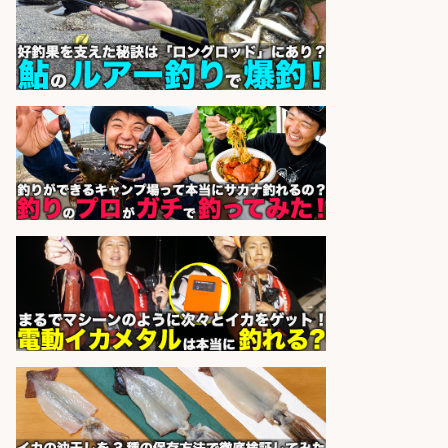
勤&自転車・バイク通勤OK/兵庫県
パーソルファクトリーパートナ
会社名
ーズ株式会社
sponsored by 求人ボックス
フィッシング用品の「製品開発設
計」
メガバス株式会社
会社名
sponsored by 求人ボックス
ホールスタッフ/20代～30代が活躍
中/高時給/週3日～OK/お肉・お魚料
理のキッチンスタッフ@西武池袋/
東京都
株式会社ディンプル
会社名
sponsored by 求人ボックス