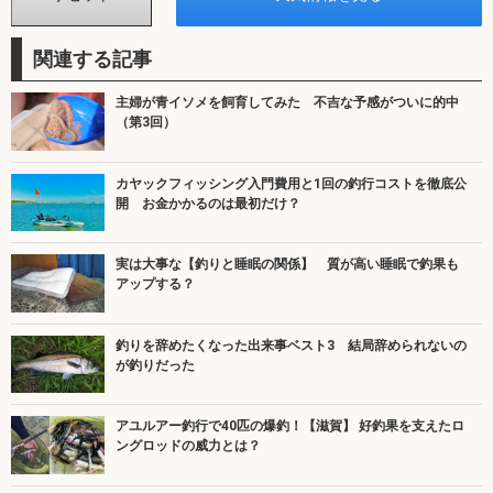
関連する記事
主婦が青イソメを飼育してみた 不吉な予感がついに的中
（第3回）
カヤックフィッシング入門費用と1回の釣行コストを徹底公
開 お金かかるのは最初だけ？
実は大事な【釣りと睡眠の関係】 質が高い睡眠で釣果も
アップする？
釣りを辞めたくなった出来事ベスト3 結局辞められないの
が釣りだった
アユルアー釣行で40匹の爆釣！【滋賀】 好釣果を支えたロ
ングロッドの威力とは？