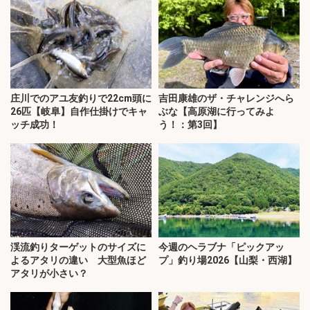
庄川でのアユ友釣りで22cm頭に
吉田康雄のザ・チャレンジへら
26匹【岐阜】自作仕掛けでキャ
ぶな【高原湖に行ってみよ
ッチ成功！
う！：第3回】
渓流釣りターゲットのサイズに
今週のヘラブナ「ピックアッ
よるアタリの違い 大型魚ほど
プ」釣り場2026【山梨・西湖】
アタリが小さい？