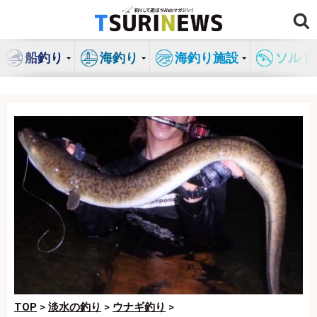
コ
ン
テ
船釣り
海釣り
海釣り施設
ソルト
ン
ツ
へ
ス
キ
ッ
プ
TOP
>
淡水の釣り
>
ウナギ釣り
>