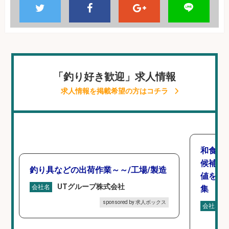
「釣り好き歓迎」求人情報
求人情報を掲載希望の方はコチラ
和食,
候補/
釣り具などの出荷作業～～/工場/製造
値を上
UTグループ株式会社
会社名
集
sponsored by 求人ボックス
会社名