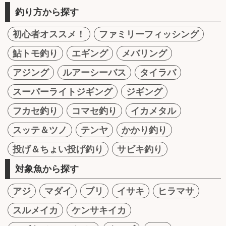
釣り方から探す
初心者オススメ！
ファミリーフィッシング
鮎トモ釣り
エギング
メバリング
アジング
ルアーシーバス
タイラバ
スーパーライトジギング
ジギング
フカセ釣り
コマセ釣り
イカメタル
スッテ＆ツノ
テンヤ
かかり釣り
投げ＆ちょい投げ釣り
サビキ釣り
対象魚から探す
アジ
マダイ
ブリ
イサキ
ヒラマサ
スルメイカ
ケンサキイカ