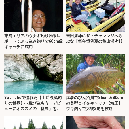
東海エリアのウナギ釣り釣果レ
吉田康雄のザ・チャレンジへら
ポート：ぶっ込み釣りで60cm級
ぶな【毎年恒例夏の亀山湖 #1】
キャッチに成功
YouTubeで憧れた【山岳渓流釣
猛暑のびん沼川で86cm＆80cm
りの世界】へ飛び込もう デビ
の良型コイをキャッチ【埼玉】
ューにオススメの「椹島」を紹
ウキ釣りで大物2尾を攻略
介！