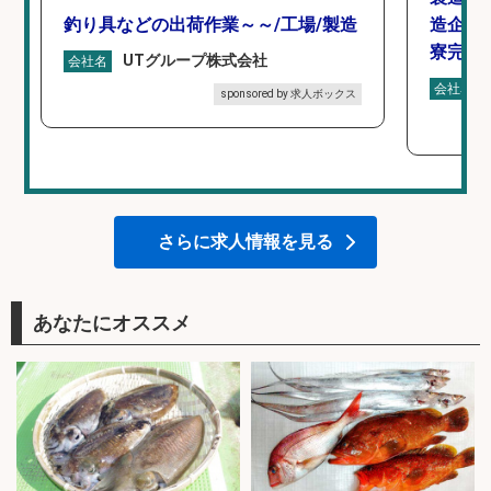
釣り具などの出荷作業～～/工場/製造
造企業
寮完備
UTグループ株式会社
会社名
会社名
sponsored by 求人ボックス
さらに求人情報を見る
あなたにオススメ