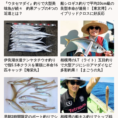
『ウタセマダイ』釣りで大型美
船シロギス釣りで平均20cm級の
味魚が続々 釣果アップの4つの
良型本命が連発！【東京湾】ハ
近道とは？
イブリッドクロスに好反応
伊良湖水道テンヤタチウオ釣り
相模湾のLT（ライト）五目釣り
で指5.5本クラスを筆頭に本命16
で大型アジにシロアマダイなど
匹キャッチ【海栄丸】
多彩釣果！【まごうの丸】
早朝3時間限定のボート釣りでシ
相模湾の船キス釣りでトップ45