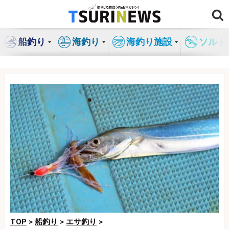
コ
ン
テ
船釣り
海釣り
海釣り施設
ソルト
ン
ツ
へ
ス
キ
ッ
プ
TOP
>
船釣り
>
エサ釣り
>