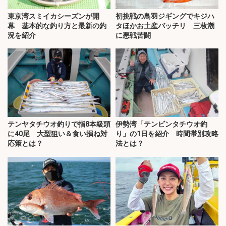
東京湾スミイカシーズンが開
初挑戦の鳥羽ジギングでキジハ
幕 基本的な釣り方と最新の釣
タほかお土産バッチリ 三枚潮
況を紹介
に悪戦苦闘
テンヤタチウオ釣りで指8本級頭
伊勢湾「テンビンタチウオ釣
に40尾 大型狙い＆食い損ね対
り」の1日を紹介 時間帯別攻略
応策とは？
法とは？