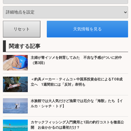
関連する記事
主婦が青イソメを飼育してみた 不吉な予感がついに的中
（第3回）
＜釣具メーカー・ティムコ＞中国系投資会社によるTOB成
立へ 1週間前には「反対」表明も
水族館では大人気だけど漁業では厄介な「海獣」たち 【イ
ルカ・シャチ・トド】
カヤックフィッシング入門費用と1回の釣行コストを徹底公
開 お金かかるのは最初だけ？