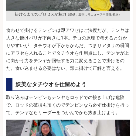
掛けるまでのプロセスが魅力
（提供：週刊つりニュース中部版 峯卓）
食わせて掛けるテンビンは即アワセはご法度だが、テンヤは
大きな掛けバリが下向きに1本。テコの原理で考えると分か
りやすいが、タチウオが下からかんだ、つまりアタリの瞬間
にアワセを入れることでタチウオを作用点にし、テンヤが上
に向かう力をテンヤが回転する力に変えることで掛けるの
だ。食い込ませる必要はない、頬に掛けて正解と言える。
妖美なタチウオを仕留めよう
取り込みはテンビンもテンヤもロッドでの抜き上げは危険
で、ロッドの破損も招くのでテンビンなら必ず仕掛けを持っ
て、テンヤならリーダーをつかんでから抜き上げよう。