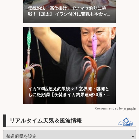
伝統釣法「高仕掛け」でノマセ釣りに挑
戦！【加太】 イワシ付けに苦戦も本命マ
ダイをキャッチ！
イカ100匹超え釣果続々！玄界灘・響灘と
もに絶好調【夜焚きイカ釣果速報20選・福
岡】
Recommended by
リアルタイム天気＆風波情報