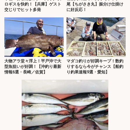
ロギスを快釣！【兵庫】ゲスト
尾【ちがさき丸】振分け仕掛け
交じりでヒット多発
に好反応！
大物アラ堂々浮上！平戸沖で大
マダコ釣りが好調キープ！数釣
型魚狙いが好調！【沖釣り最新
りするなら今がチャンス【船釣
情報6選・長崎／佐賀】
り釣果速報9選・愛知】