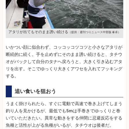
アタリが出てもそのまま誘い続ける
（提供：週刊つりニュース中部版 峯卓）
いかつい顔に似合わず、コッコッコツコツと小さなアタリが
断続的に続く。手を止めずにそのまま誘い続けると、タチウ
オがバックして自分のタナへ戻ろうと、大きく引き込むアタ
リを出す。そこでゆっくり大きくアワセを入れてフッキング
する。
追い食いを狙おう
うまく掛けられたら、すぐに電動で高速で巻き上げてしまう
釣り人を見かけるが、最低でも5mは手巻きでゆっくりと巻
いていただきたい。異常な動きをする仲間に忌避反応をする
魚種と活性が上がる魚種がいるが、タチウオは後者だ。