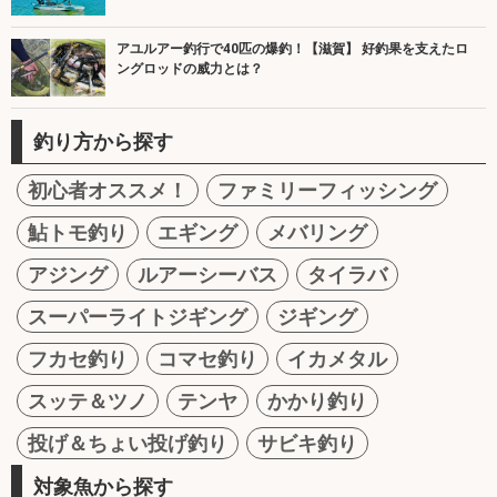
アユルアー釣行で40匹の爆釣！【滋賀】 好釣果を支えたロ
ングロッドの威力とは？
釣り方から探す
初心者オススメ！
ファミリーフィッシング
鮎トモ釣り
エギング
メバリング
アジング
ルアーシーバス
タイラバ
スーパーライトジギング
ジギング
フカセ釣り
コマセ釣り
イカメタル
スッテ＆ツノ
テンヤ
かかり釣り
投げ＆ちょい投げ釣り
サビキ釣り
対象魚から探す