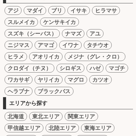
アジ
マダイ
ブリ
イサキ
ヒラマサ
スルメイカ
ケンサキイカ
スズキ（シーバス）
ナマズ
アユ
ニジマス
アマゴ
イワナ
タチウオ
ヒラメ
アオリイカ
メジナ（グレ・クロ）
クロダイ（チヌ）
シロギス
ハゼ
マゴチ
ワカサギ
ヤリイカ
マグロ
カツオ
ヘラブナ
ブラックバス
エリアから探す
北海道
東北エリア
関東エリア
甲信越エリア
北陸エリア
東海エリア