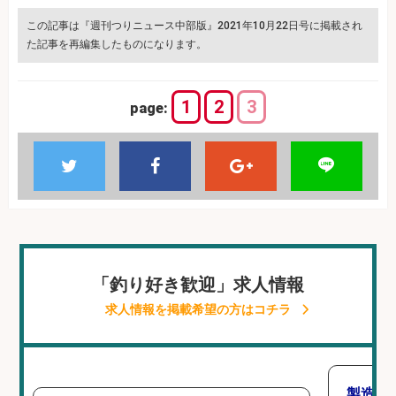
この記事は『週刊つりニュース中部版』2021年10月22日号に掲載され
た記事を再編集したものになります。
1
2
3
page:
「釣り好き歓迎」求人情報
求人情報を掲載希望の方はコチラ
製造「