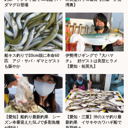
ダマグロ登場
湾奥】
船キス釣りで20cm頭に本命60
伊勢湾ジギングで『大ハマ
匹 アジ・サバ・ギマとゲスト
チ』 好ゲストは良型ヒラメ
も賑やか
【愛知・祐英丸】
【愛知】船釣り最新釣果 シー
【愛知・三重】沖のエサ釣り最
ズン本番迎えたSLJで多彩魚種
新釣果 イサキやカワハギ船で
が顔出し
良型続々