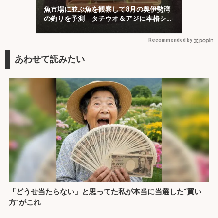
魚市場に並ぶ魚を観察して8月の奥伊勢湾
の釣りを予測 タチウオ＆アジに本格シー
ズン到来
Recommended by
「どうせ当たらない」と思ってた私が本当に当選した“買い
方”がこれ