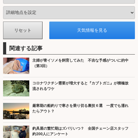
関連する記事
主婦が青イソメを飼育してみた 不吉な予感がついに的中
（第3回）
コロナワクチン需要が増大すると『カブトガニ』が積極放
流されるワケ
厳寒期の船釣りで寒さを乗り切る裏技６選 一度でも濡れ
たらアウト？
釣具屋の繁忙期はズバリいつ？ 全国チェーン店スタッフ
約200人にアンケート