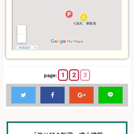
1
2
3
page: