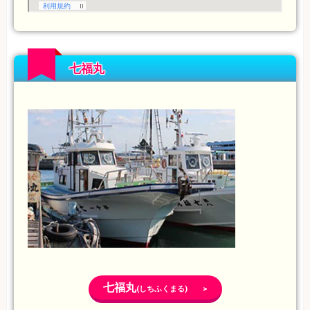
七福丸
七福丸
(しちふくまる) >