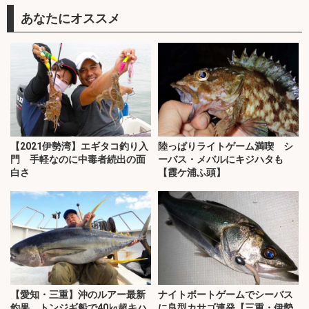
あなたにオススメ
【2021伊勢湾】エギタコ釣り入
陸っぱりライトゲーム満喫 シ
門 手軽なのに中毒者続出の面
ーバス・メバルにキジハタも
白さ
【霞ケ浦ふ頭】
【愛知・三重】沖のルアー最新
ナイトボートゲームでシーバス
釣果 トンジギ船で40㎏超キハ
に良型カサゴ連発【三重・伊勢