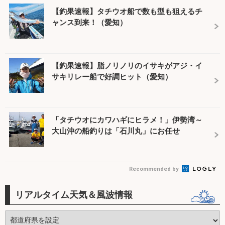
【釣果速報】タチウオ船で数も型も狙えるチ
ャンス到来！（愛知）
【釣果速報】脂ノリノリのイサキがアジ・イ
サキリレー船で好調ヒット（愛知）
「タチウオにカワハギにヒラメ！」伊勢湾～
大山沖の船釣りは「石川丸」にお任せ
Recommended by
リアルタイム天気＆風波情報