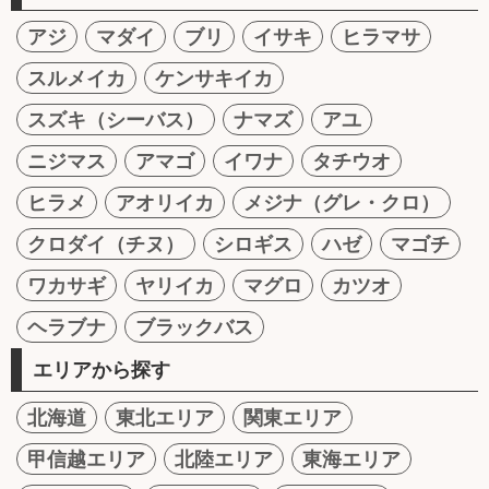
アジ
マダイ
ブリ
イサキ
ヒラマサ
スルメイカ
ケンサキイカ
スズキ（シーバス）
ナマズ
アユ
ニジマス
アマゴ
イワナ
タチウオ
ヒラメ
アオリイカ
メジナ（グレ・クロ）
クロダイ（チヌ）
シロギス
ハゼ
マゴチ
ワカサギ
ヤリイカ
マグロ
カツオ
ヘラブナ
ブラックバス
エリアから探す
北海道
東北エリア
関東エリア
甲信越エリア
北陸エリア
東海エリア