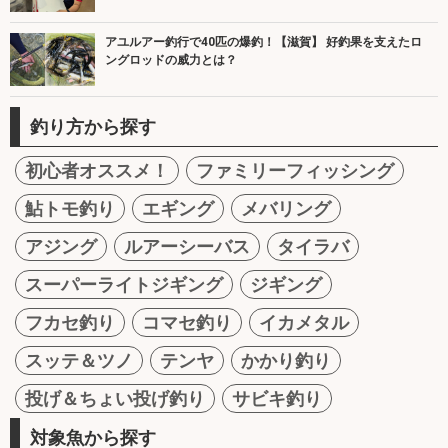
アユルアー釣行で40匹の爆釣！【滋賀】 好釣果を支えたロ
ングロッドの威力とは？
釣り方から探す
初心者オススメ！
ファミリーフィッシング
鮎トモ釣り
エギング
メバリング
アジング
ルアーシーバス
タイラバ
スーパーライトジギング
ジギング
フカセ釣り
コマセ釣り
イカメタル
スッテ＆ツノ
テンヤ
かかり釣り
投げ＆ちょい投げ釣り
サビキ釣り
対象魚から探す