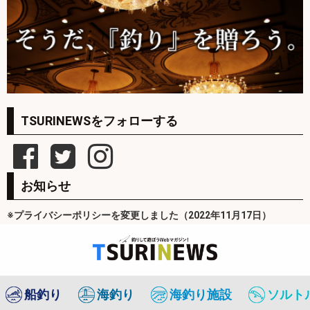
TSURINEWSをフォローする
お知らせ
※プライバシーポリシーを変更しました（2022年11月17日）
船釣り
海釣り
海釣り施設
ソルト