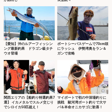
【愛知】沖のルアーフィッシン
ボートシーバスゲームで70cm頭
ング最新釣果 ドラゴン級タチ
にラッシュ 伊勢湾奥をラン＆
ウオ登場
ガンで攻略
関西エリアの【船釣り特選釣果7
マイボートで初の中深場釣りに
選】 イカメタルでスルメ交じり
挑戦 駿河湾ボート釣りで大サ
でシロイカ50匹超え！
バ＆本命オニカサゴに歓喜！