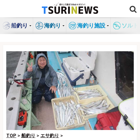
コ
ン
テ
船釣り
海釣り
海釣り施設
ソルト
ン
ツ
へ
ス
キ
ッ
プ
TOP
>
船釣り
>
エサ釣り
>