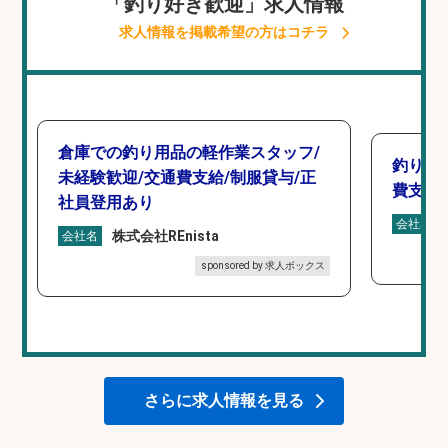
「釣り好き歓迎」求人情報
求人情報を掲載希望の方はコチラ
倉庫での釣り用品の軽作業スタッフ/
釣り具
未経験歓迎/交通費支給/制服貸与/正
費支給
社員登用あり
会社名
株式会社REnista
会社名
sponsored by 求人ボックス
さらに求人情報を見る