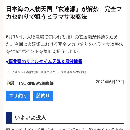
日本海の大物天国『玄達瀬』が解禁 完全フ
カセ釣りで狙うヒラマサ攻略法
6月16日、大物漁場で知られる福井の玄達瀬が解禁を迎え
た。今回は玄達瀬における完全フカセ釣りのヒラマサ攻略法
を4つのポイントを踏まえ紹介したい。
●
福井県のリアルタイム天気＆風波情報
（アイキャッチ画像提供：週刊つりニュース中部版 鈴木利夫）
2021年6月17日
TSURINEWS編集部
エサ釣り
船釣り
いよいよ投入
船上で投入前にドラグはしっかり締めて、船長からの投入合