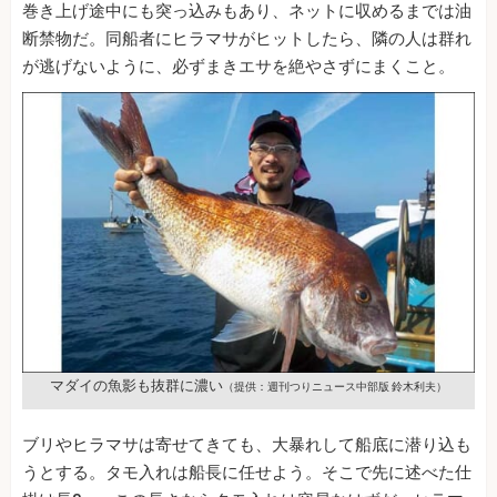
巻き上げ途中にも突っ込みもあり、ネットに収めるまでは油
断禁物だ。同船者にヒラマサがヒットしたら、隣の人は群れ
が逃げないように、必ずまきエサを絶やさずにまくこと。
マダイの魚影も抜群に濃い
（提供：週刊つりニュース中部版 鈴木利夫）
ブリやヒラマサは寄せてきても、大暴れして船底に潜り込も
うとする。タモ入れは船長に任せよう。そこで先に述べた仕