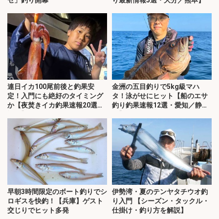
セ」釣り開幕
り最新情報5選・大分／熊本】
連日イカ100尾前後と釣果安
金洲の五目釣りで5kg級マハ
定！入門にも絶好のタイミング
タ！泳がせにヒット【船のエサ
か【夜焚きイカ釣果速報20選・
釣り釣果速報12選・愛知／静
福岡】
岡】
早朝3時間限定のボート釣りでシ
伊勢湾・夏のテンヤタチウオ釣
ロギスを快釣！【兵庫】ゲスト
り入門 【シーズン・タックル・
交じりでヒット多発
仕掛け・釣り方を解説】