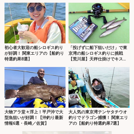
初心者大歓迎の船シロギス釣り
「投げずに船下狙いだけ」で東
が好調！ 関東エリアの【船釣り
京湾の船シロギス釣りに挑戦
特選釣果8選】
【荒川屋】天秤仕掛けでキス約
70匹！
大物アラ堂々浮上！平戸沖で大
大人気の東京湾テンヤタチウオ
型魚狙いが好調！【沖釣り最新
釣りでドラゴン捕獲！ 関東エリ
情報6選・長崎／佐賀】
アの【船釣り特選釣果7選】