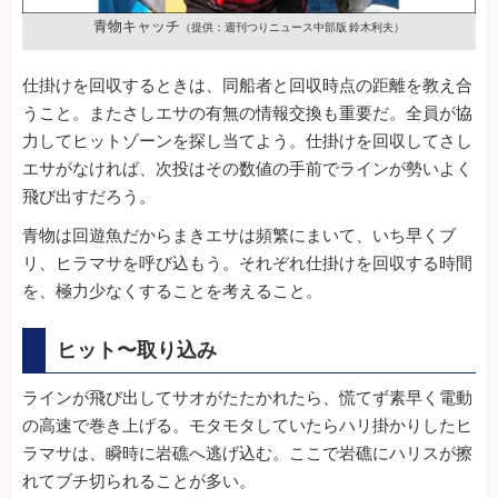
青物キャッチ
（提供：週刊つりニュース中部版 鈴木利夫）
仕掛けを回収するときは、同船者と回収時点の距離を教え合
うこと。またさしエサの有無の情報交換も重要だ。全員が協
力してヒットゾーンを探し当てよう。仕掛けを回収してさし
エサがなければ、次投はその数値の手前でラインが勢いよく
飛び出すだろう。
青物は回遊魚だからまきエサは頻繁にまいて、いち早くブ
リ、ヒラマサを呼び込もう。それぞれ仕掛けを回収する時間
を、極力少なくすることを考えること。
ヒット〜取り込み
ラインが飛び出してサオがたたかれたら、慌てず素早く電動
の高速で巻き上げる。モタモタしていたらハリ掛かりしたヒ
ラマサは、瞬時に岩礁へ逃げ込む。ここで岩礁にハリスが擦
れてブチ切られることが多い。