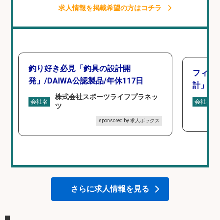
求人情報を掲載希望の方はコチラ
釣り好き必見「釣具の設計開
フィッ
発」/DAIWA公認製品/年休117日
計」
株式会社スポーツライフプラネッ
会社名
会社名
ツ
sponsored by 求人ボックス
さらに求人情報を見る