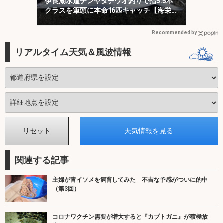
伊良湖水道テンヤタチウオ釣りで指5.5本
クラスを筆頭に本命16匹キャッチ【海栄
丸】
Recommended by
リアルタイム天気＆風波情報
関連する記事
主婦が青イソメを飼育してみた 不吉な予感がついに的中
（第3回）
コロナワクチン需要が増大すると『カブトガニ』が積極放