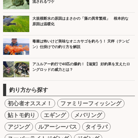
流されるワケ
大規模断水の原因はまさかの「藻の異常繁殖」 根本的な
原因は温暖化
毒棘は怖いけど美味なオニカサゴを釣ろう！ 天秤（テンビ
ン）仕掛けでの釣り方を解説
アユルアー釣行で40匹の爆釣！【滋賀】 好釣果を支えたロ
ングロッドの威力とは？
釣り方から探す
初心者オススメ！
ファミリーフィッシング
鮎トモ釣り
エギング
メバリング
アジング
ルアーシーバス
タイラバ