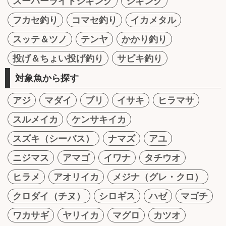
スーパーライトジギング
ジギング
フカセ釣り
コマセ釣り
イカメタル
スッテ＆ツノ
テンヤ
かかり釣り
投げ＆ちょい投げ釣り
サビキ釣り
対象魚から探す
アジ
マダイ
ブリ
イサキ
ヒラマサ
スルメイカ
ケンサキイカ
スズキ（シーバス）
ナマズ
アユ
ニジマス
アマゴ
イワナ
タチウオ
ヒラメ
アオリイカ
メジナ（グレ・クロ）
クロダイ（チヌ）
シロギス
ハゼ
マゴチ
ワカサギ
ヤリイカ
マグロ
カツオ