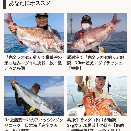
あなたにオススメ
『完全フカセ』釣りで鷹巣沖の
鷹巣沖で『完全フカセ釣り』解
乗っ込みマダイに挑戦 数・型
禁 70cm超えマダイラッシュ
ともに好調
【福井】
Dr.近藤惣一郎のフィッシングク
島原沖でマダコ釣りが順調！
リニック：日本海「完全フカ
5kg交え70尾以上の日も【船釣