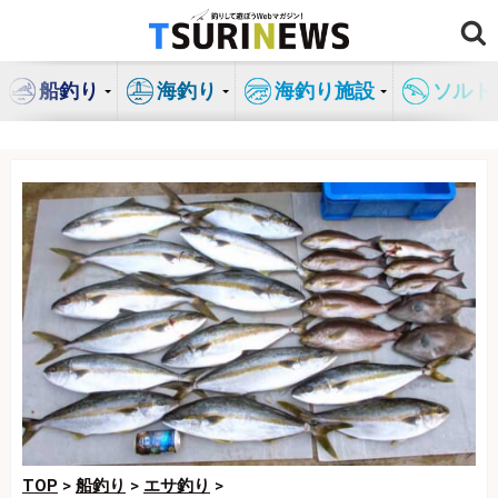
コ
ン
テ
船釣り
海釣り
海釣り施設
ソルト
ン
ツ
へ
ス
キ
ッ
プ
TOP
>
船釣り
>
エサ釣り
>