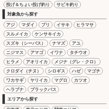
投げ＆ちょい投げ釣り
サビキ釣り
対象魚から探す
アジ
マダイ
ブリ
イサキ
ヒラマサ
スルメイカ
ケンサキイカ
スズキ（シーバス）
ナマズ
アユ
ニジマス
アマゴ
イワナ
タチウオ
ヒラメ
アオリイカ
メジナ（グレ・クロ）
クロダイ（チヌ）
シロギス
ハゼ
マゴチ
ワカサギ
ヤリイカ
マグロ
カツオ
ヘラブナ
ブラックバス
エリアから探す