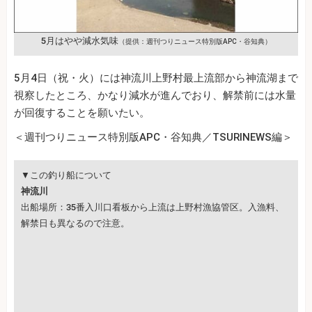
5月はやや減水気味
（提供：週刊つりニュース特別版APC・谷知典）
5月4日（祝・火）には神流川上野村最上流部から神流湖まで
視察したところ、かなり減水が進んでおり、解禁前には水量
が回復することを願いたい。
＜週刊つりニュース特別版APC・谷知典／TSURINEWS編＞
▼この釣り船について
神流川
出船場所：35番入川口看板から上流は上野村漁協管区。入漁料、
解禁日も異なるので注意。