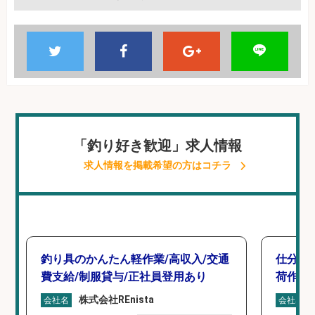
「釣り好き歓迎」求人情報
求人情報を掲載希望の方はコチラ
釣り具のかんたん軽作業/高収入/交通
仕分け
費支給/制服貸与/正社員登用あり
荷作業
株式会社REnista
会社名
会社名