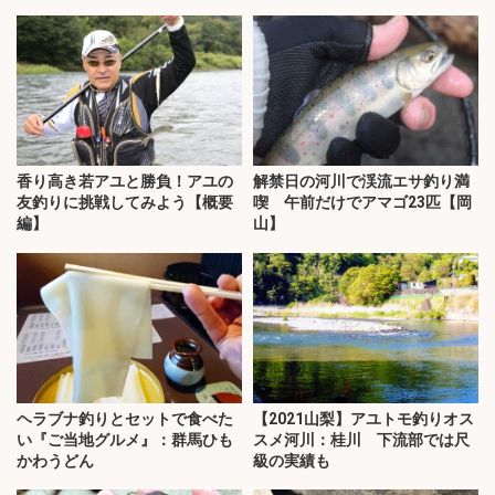
香り高き若アユと勝負！アユの
解禁日の河川で渓流エサ釣り満
友釣りに挑戦してみよう【概要
喫 午前だけでアマゴ23匹【岡
編】
山】
ヘラブナ釣りとセットで食べた
【2021山梨】アユトモ釣りオス
い『ご当地グルメ』：群馬ひも
スメ河川：桂川 下流部では尺
かわうどん
級の実績も