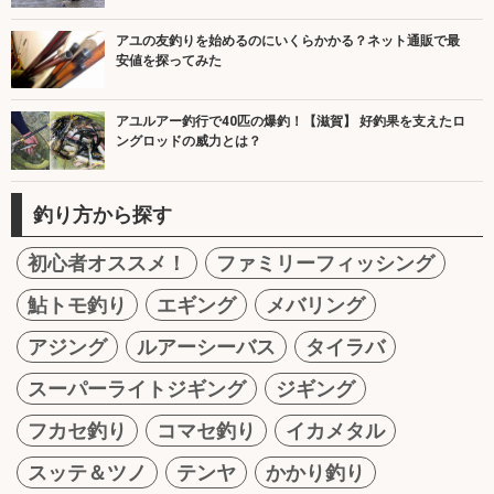
アユの友釣りを始めるのにいくらかかる？ネット通販で最
安値を探ってみた
アユルアー釣行で40匹の爆釣！【滋賀】 好釣果を支えたロ
ングロッドの威力とは？
釣り方から探す
初心者オススメ！
ファミリーフィッシング
鮎トモ釣り
エギング
メバリング
アジング
ルアーシーバス
タイラバ
スーパーライトジギング
ジギング
フカセ釣り
コマセ釣り
イカメタル
スッテ＆ツノ
テンヤ
かかり釣り