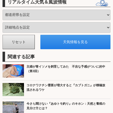
リアルタイム天気＆風波情報
関連する記事
主婦が青イソメを飼育してみた 不吉な予感がついに的中
（第3回）
コロナワクチン需要が増大すると『カブトガニ』が積極放
流されるワケ
今さら聞けない『あゆトモ釣り』のキホン：天然と養殖の
見分け方とは？