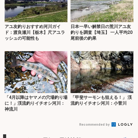
アユ友釣りおすすめ河川ガイ
日本一早い解禁日の荒川アユ友
ド：渡良瀬川【栃木】尺アユラ
釣りを調査【埼玉】 一人平均20
ッシュの可能性も
尾前後の釣果
「4月以降はヤマメの穴場釣り場
「甲斐サーモンも狙える！」 渓
に！」渓流釣りイチオシ河川：
流釣りイチオシ河川：小菅川
神流川
Recommended by