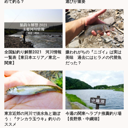
めて釣る？
選びが重要
全国鮎釣り解禁2021 河川情報
嫌われがちの『ニゴイ』は実は
一覧表【東日本エリア／東北～
美味 過去にはヒラメの代替魚
関東】
だった？
東京近郊の河川で淡水魚と遊ぼ
今週の関東ヘラブナ推薦釣り場
う：『テンカラ玉ウキ』釣りの
【長野県・中綱湖】
ススメ