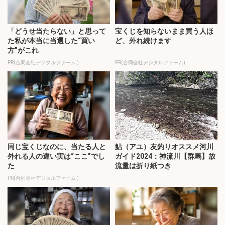
「どうせ当たらない」と思って
宝くじを知らないまま買う人ほ
た私が本当に当選した“買い
ど、外れ続けます
方”がこれ
PR(合同会社デジタルファーム )
PR(合同会社デジタルファーム)
同じ宝くじなのに、当たる人と
鮎（アユ）友釣りオススメ河川
外れる人の違い実は“ここ”でし
ガイド2024：神流川【群馬】放
た
流量は折り紙つき
PR(合同会社デジタルファーム )