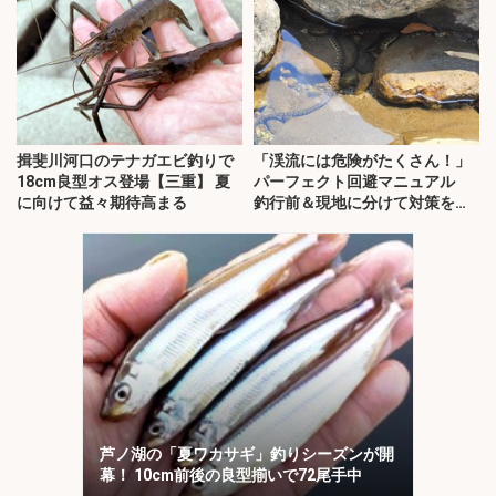
揖斐川河口のテナガエビ釣りで
「渓流には危険がたくさん！」
18cm良型オス登場【三重】 夏
パーフェクト回避マニュアル
に向けて益々期待高まる
釣行前＆現地に分けて対策を解
説
芦ノ湖の「夏ワカサギ」釣りシーズンが開
幕！ 10cm前後の良型揃いで72尾手中