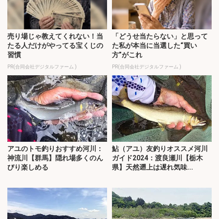
売り場じゃ教えてくれない！当
「どうせ当たらない」と思って
たる人だけがやってる宝くじの
た私が本当に当選した“買い
習慣
方”がこれ
PR(合同会社デジタルファーム )
PR(合同会社デジタルファーム )
アユのトモ釣りおすすめ河川：
鮎（アユ）友釣りオススメ河川
神流川【群馬】隠れ場多くのん
ガイド2024：渡良瀬川【栃木
びり楽しめる
県】天然遡上は遅れ気味...