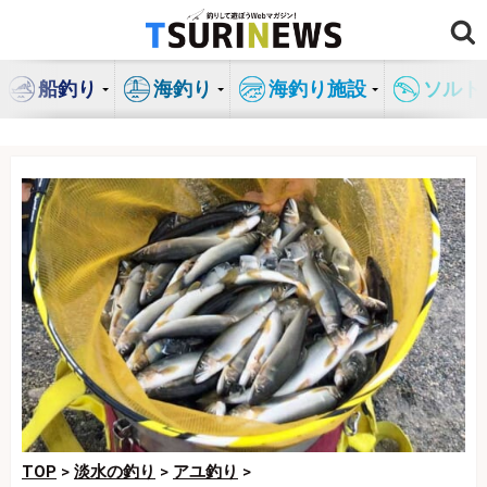
コ
ン
テ
船釣り
海釣り
海釣り施設
ソルト
ン
ツ
へ
ス
キ
ッ
プ
TOP
>
淡水の釣り
>
アユ釣り
>