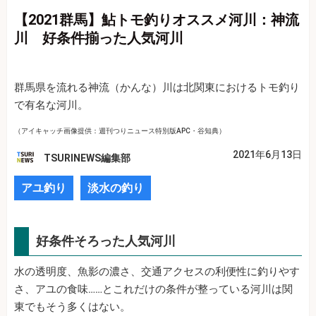
【2021群馬】鮎トモ釣りオススメ河川：神流
川 好条件揃った人気河川
群馬県を流れる神流（かんな）川は北関東におけるトモ釣り
で有名な河川。
（アイキャッチ画像提供：週刊つりニュース特別版APC・谷知典）
2021年6月13日
TSURINEWS編集部
アユ釣り
淡水の釣り
好条件そろった人気河川
水の透明度、魚影の濃さ、交通アクセスの利便性に釣りやす
さ、アユの食味……とこれだけの条件が整っている河川は関
東でもそう多くはない。