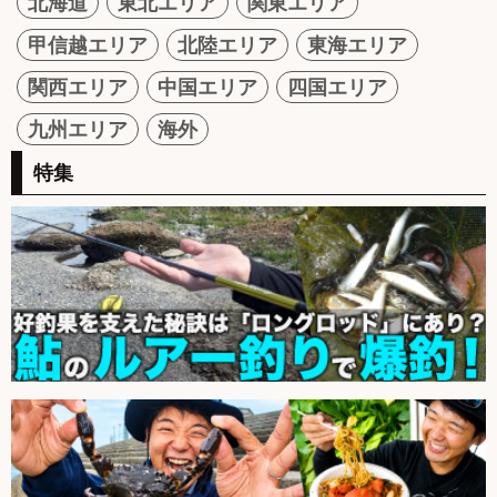
北海道
東北エリア
関東エリア
甲信越エリア
北陸エリア
東海エリア
関西エリア
中国エリア
四国エリア
九州エリア
海外
特集