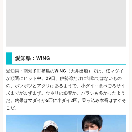
愛知県：WING
愛知県・南知多町篠島の
WING
（大井出船）では、桜マダイ
が順調にヒット中。29日、伊勢湾だけに簡単ではないもの
の、ポツポツとアタリはあるようで、小ダイ～食べごろサイ
ズまでがまずまず。ウネリの影響か、バラシも多かったよう
だ。釣果はマダイが5匹に小ダイ2匹。乗っ込み本番はすぐそ
こだ。