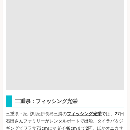
三重県：フィッシング光栄
三重県・紀北町紀伊長島三浦の
フィッシング光栄
では、27日
石田さんファミリーがレンタルボートで出船。タイラバ＆ジ
ギングでワラサ73cmにマダイ48cmまで2匹、ほかオニカサ