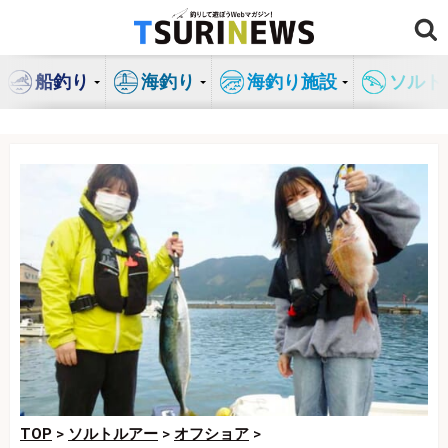
コ
ン
テ
船釣り
海釣り
海釣り施設
ソルト
ン
ツ
へ
ス
キ
ッ
プ
TOP
>
ソルトルアー
>
オフショア
>