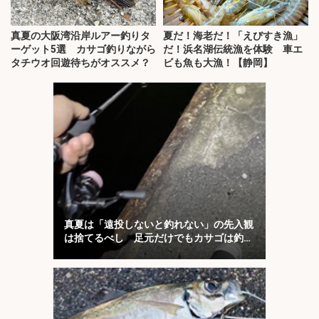
真夏の大阪湾沿岸ルアー釣りタ
夏だ！海老だ！「えびすき漁」
ーゲット5選 カサゴ釣りながら
だ！浜名湖伝統漁を体験 車エ
タチウオ回遊待ちがオススメ？
ビも魚も大漁！【静岡】
真夏は「遠投しないと釣れない」の先入観
は捨てるべし 足元だけでもカサゴは釣れ
る！