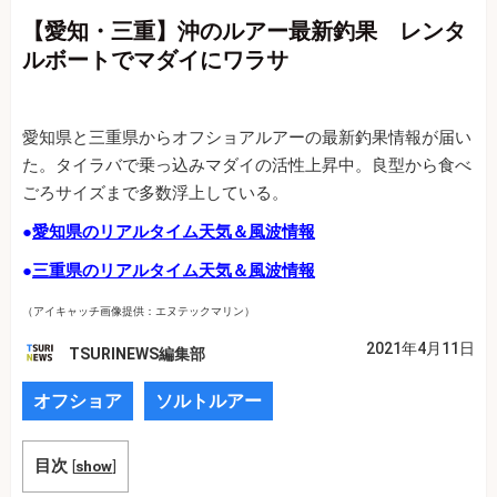
【愛知・三重】沖のルアー最新釣果 レンタ
ルボートでマダイにワラサ
愛知県と三重県からオフショアルアーの最新釣果情報が届い
た。タイラバで乗っ込みマダイの活性上昇中。良型から食べ
ごろサイズまで多数浮上している。
●
愛知県のリアルタイム天気＆風波情報
●
三重県のリアルタイム天気＆風波情報
（アイキャッチ画像提供：エヌテックマリン）
2021年4月11日
TSURINEWS編集部
オフショア
ソルトルアー
目次
[
show
]