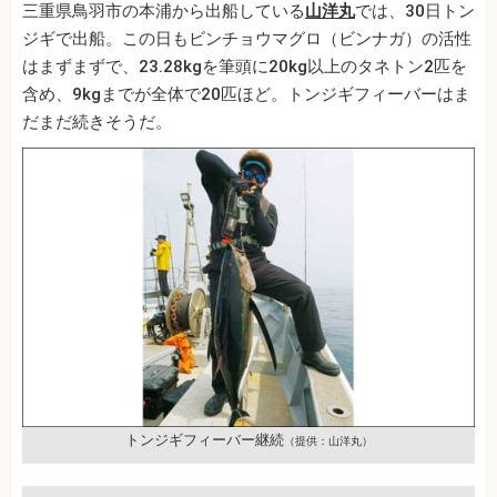
三重県鳥羽市の本浦から出船している
山洋丸
では、30日トン
ジギで出船。この日もビンチョウマグロ（ビンナガ）の活性
はまずまずで、23.28kgを筆頭に20kg以上のタネトン2匹を
含め、9kgまでが全体で20匹ほど。トンジギフィーバーはま
だまだ続きそうだ。
トンジギフィーバー継続
（提供：山洋丸）