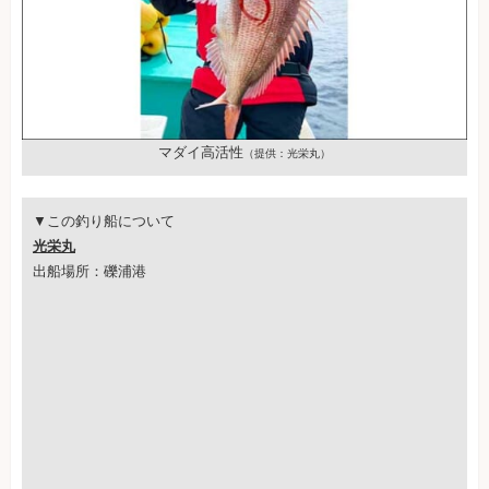
マダイ高活性
（提供：光栄丸）
▼この釣り船について
光栄丸
出船場所：礫浦港