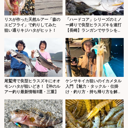
リスが作った天然ルアー「森の
「ハードコア」シリーズのミノ
エビフライ」で釣りしてみた
ー縛りで良型ヒラスズキを連打
狙い通りキジハタがヒット！
【長崎】ランガンでサラシを攻
略！
尾鷲湾で良型ヒラスズキにオオ
ケンサキイカ狙いのイカメタル
モンハタが狙いどき！【沖のル
入門 【魅力・タックル・仕掛
アー釣り最新情報8選・三重】
け・釣り方・持ち帰り方を解
説】