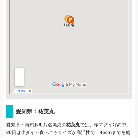
愛知県：祐英丸
愛知県・南知多町片名漁港の
祐英丸
では、桜マダイ好釣中。
30日は小ダイ～食べごろサイズが高活性で、46cmまでを船