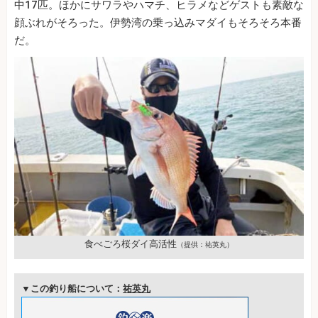
中17匹。ほかにサワラやハマチ、ヒラメなどゲストも素敵な
顔ぶれがそろった。伊勢湾の乗っ込みマダイもそろそろ本番
だ。
食べごろ桜ダイ高活性
（提供：祐英丸）
▼この釣り船について：
祐英丸