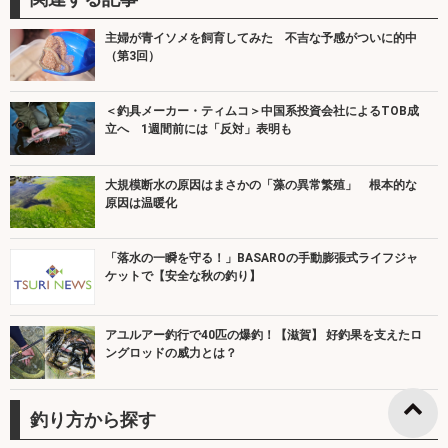
主婦が青イソメを飼育してみた 不吉な予感がついに的中
（第3回）
＜釣具メーカー・ティムコ＞中国系投資会社によるTOB成
立へ 1週間前には「反対」表明も
大規模断水の原因はまさかの「藻の異常繁殖」 根本的な
原因は温暖化
「落水の一瞬を守る！」BASAROの手動膨張式ライフジャ
ケットで【安全な秋の釣り】
アユルアー釣行で40匹の爆釣！【滋賀】 好釣果を支えたロ
ングロッドの威力とは？
釣り方から探す