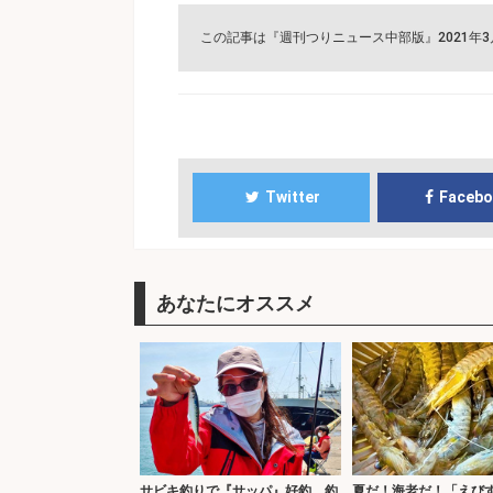
この記事は『週刊つりニュース中部版』2021年
Twitter
Faceb
あなたにオススメ
サビキ釣りで『サッパ』好釣 釣
夏だ！海老だ！「えび