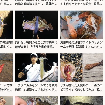
験 車エビ
の先入観は捨てるべし 足元だけ
すすめターゲットを紹介 目玉は
でもカサゴは釣れる！
泉南のタチウオ！
32匹好捕
釣れない時間の過ごし方で釣果に
漁港周辺の浅場でライトロックゲ
は惜しくも
差が出る！ 「情報を集める時
ームを満喫【京都】シオにハタ類
間」と捉えよう
など5魚種をキャッチ！
ゲームで本
「テクニカルなゲームでこそ威力
リスが作った天然ルアー「森のエ
ゴをゲッ
発揮！」最新イカメタルロッドで
ビフライ」で釣りしてみた 狙い
ワームにヒ
ケンサキイカを攻略【福井】
通りキジハタがヒット！