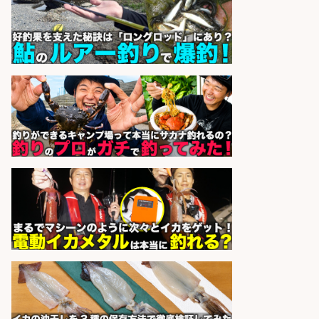
和食, 日本料理・懐石料理/店長・店
長候補/本物を知る大人の隠れ家!魚
の価値を上げ、地域を元気に!店長候
補募集
酒場あらかぶ 酒場あらかぶ
会社名
sponsored by 求人ボックス
和食, 居酒屋/キッチンスタッフ/天草
の魚と馬刺しの店 キッチンスタッフ
正社員募集
天草の魚と馬刺しの店 魚粋 天草
会社名
の魚と馬刺しの店 魚粋
sponsored by 求人ボックス
福岡「現場監督」/釣り好き歓迎/残
業10時間/経験者歓迎
広松久水産株式会社
会社名