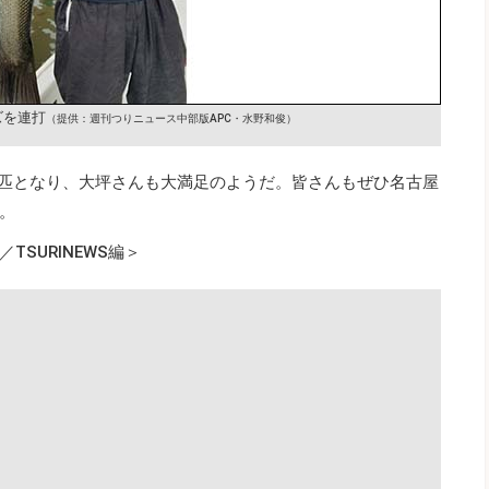
ズを連打
（提供：週刊つりニュース中部版APC・水野和俊）
20匹となり、大坪さんも大満足のようだ。皆さんもぜひ名古屋
。
SURINEWS編＞