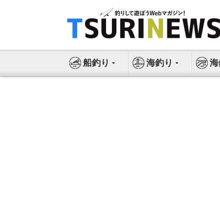
コ
ン
テ
ン
ツ
船釣り
海釣り
海
へ
ス
キ
ッ
プ