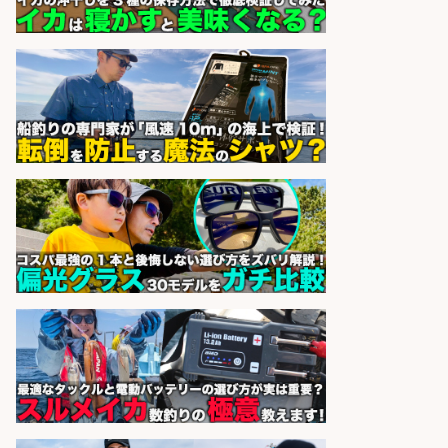
sponsored by 求人ボックス
倉庫での釣り用品の軽作業スタッ
フ/未経験歓迎/交通費支給/制服貸
与/正社員登用あり
株式会社REnista
会社名
sponsored by 求人ボックス
和食, 日本料理・懐石料理/店長・店
長候補/旬と手作りにこだわる!さか
なの価値を上げ、地域を元気に!店長
候補募集
博多 華吉 博多 華吉
会社名
sponsored by 求人ボックス