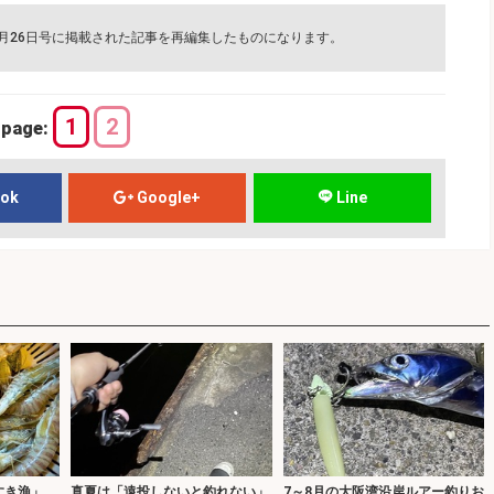
3月26日号に掲載された記事を再編集したものになります。
1
2
page:
ook
Google+
Line
すき漁」
真夏は「遠投しないと釣れない」
7～8月の大阪湾沿岸ルアー釣りお