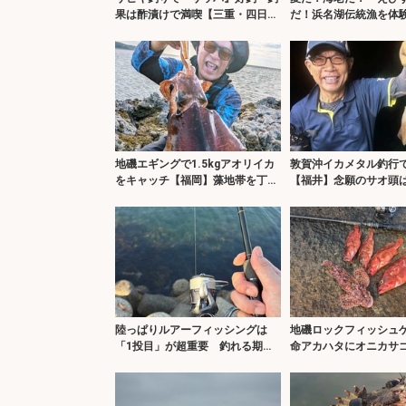
果は酢漬けで満喫【三重・四日市
だ！浜名湖伝統漁を体
港】
も魚も大漁！【静岡】
地磯エギングで1.5kgアオリイカ
敦賀沖イカメタル釣行で
をキャッチ【福岡】藻地帯を丁寧
【福井】念願のサオ頭
に探ってヒット
逃す
陸っぱりルアーフィッシングは
地磯ロックフィッシュ
「1投目」が超重要 釣れる期待
命アカハタにオニカサ
度が最も高いのも「1投目」！
ト！【三重】ホッグ系
ット