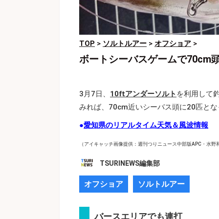
TOP
>
ソルトルアー
>
オフショア
>
ボートシーバスゲームで70cm
3月7日、
10ftアンダーソルト
を利用して
みれば、70cm近いシーバス頭に20匹と
●
愛知県のリアルタイム天気＆風波情報
（アイキャッチ画像提供：週刊つりニュース中部版APC・水野
TSURINEWS編集部
オフショア
ソルトルアー
バースエリアでも連打