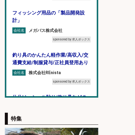
フィッシング用品の「製品開発設
計」
メガバス株式会社
会社名
sponsored by 求人ボックス
釣り具のかんたん軽作業/高収入/交
通費支給/制服貸与/正社員登用あり
株式会社REnista
会社名
sponsored by 求人ボックス
仕分け・シール貼り/釣り具などの
出荷作業/兵庫県/神戸市北区
UTエージェント株式会社
会社名
特集
sponsored by 求人ボックス