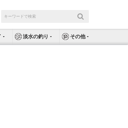
検
検
索:
索
イ
淡水の釣り
その他