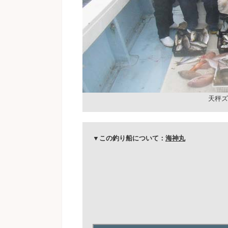
天秤ズ
▼この釣り船について：
海神丸