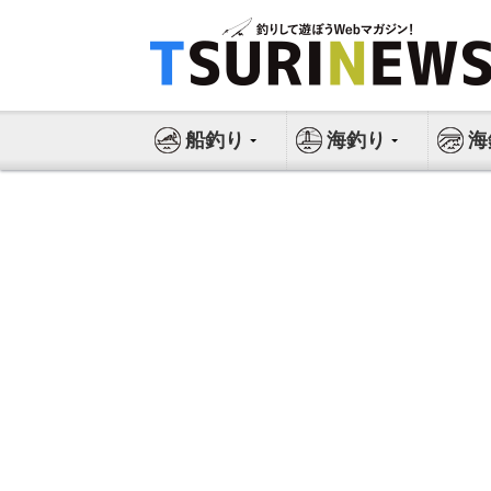
コ
ン
テ
ン
ツ
船釣り
海釣り
海
へ
ス
キ
ッ
プ