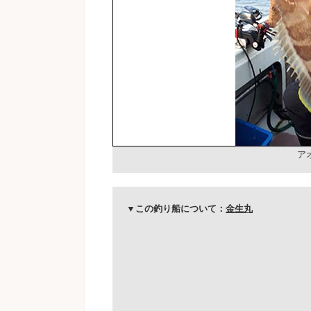
ア
▼この釣り船について：
金生丸