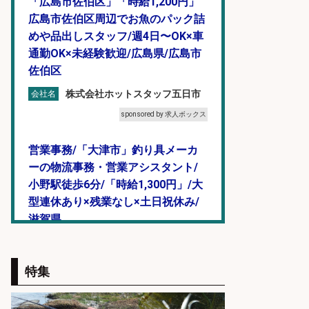
「広島市佐伯区」「時給1,200円」
広島市佐伯区周辺でお魚のパック詰
めや品出しスタッフ/週4日〜OK×車
通勤OK×未経験歓迎/広島県/広島市
佐伯区
株式会社ホットスタッフ五日市
会社名
sponsored by 求人ボックス
営業事務/「大津市」釣り具メーカ
ーの物流事務・営業アシスタント/
小野駅徒歩6分/「時給1,300円」/大
型連休あり×残業なし×土日祝休み/
滋賀県
株式会社ホットスタッフ滋賀
会社名
sponsored by 求人ボックス
特集
営業事務/「大津市」釣り具メーカ