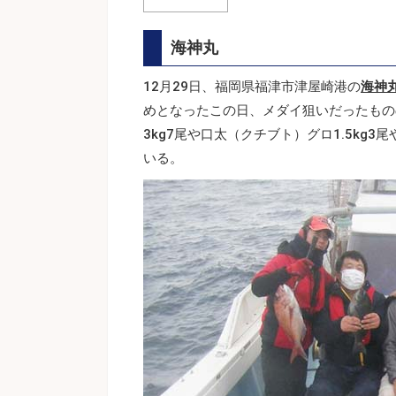
海神丸
12月29日、福岡県福津市津屋崎港の
海神
めとなったこの日、メダイ狙いだったもの
3kg7尾や口太（クチブト）グロ1.5kg
いる。