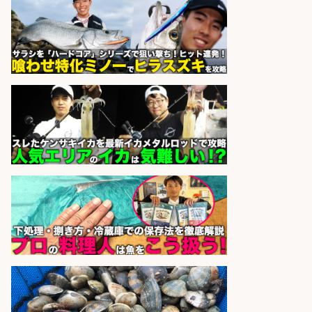
パーソルファクトリーパートナ
会社名
ーズ株式会社
sponsored by 求人ボックス
日払いOKで即日収入/軽作業・物流
その他/「9月末までの短期」釣り具
のピッキング作業など/残業少なめ/
日勤&土日休み/未経験OK!
UTエージェント株式会社 関西第
会社名
二CU
sponsored by 求人ボックス
営業事務/「大津市」「時給1,300
円」小野駅から徒歩6分/釣り具メー
カーの物流事務・営業アシスタン
ト/土日祝休み×大型連休あり×残業
なし/滋賀県/大津市
株式会社ホットスタッフ滋賀