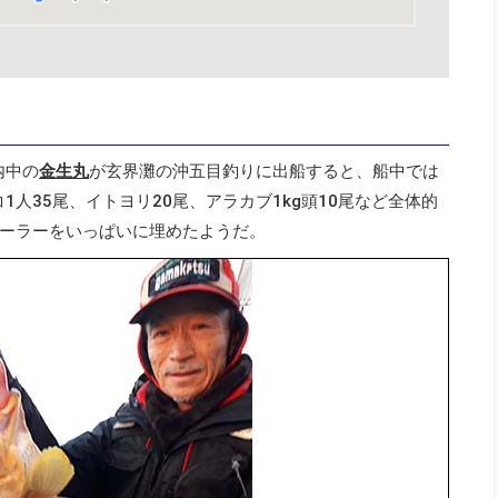
内中の
金生丸
が玄界灘の沖五目釣りに出船すると、船中では
コ1人35尾、イトヨリ20尾、アラカブ1kg頭10尾など全体的
ーラーをいっぱいに埋めたようだ。