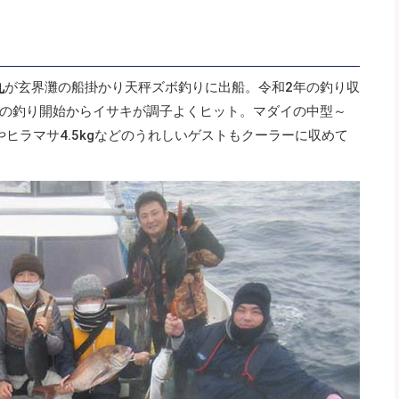
丸
が玄界灘の船掛かり天秤ズボ釣りに出船。令和2年の釣り収
の釣り開始からイサキが調子よくヒット。マダイの中型～
3尾やヒラマサ4.5kgなどのうれしいゲストもクーラーに収めて