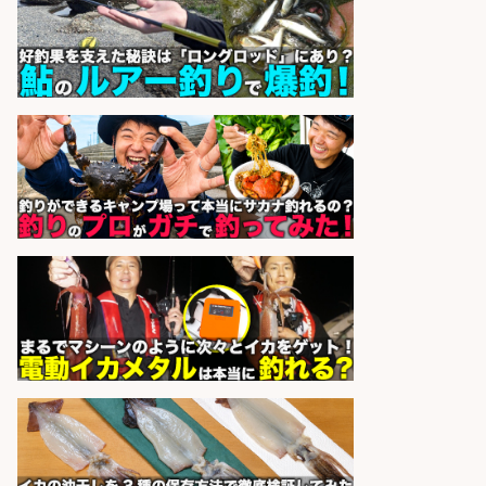
ーの物流事務・営業アシスタント/
小野駅から徒歩6分/「時給1,300
円」/大型連休あり×残業なし×土日
祝休み/滋賀県
株式会社ホットスタッフ滋賀
会社名
sponsored by 求人ボックス
精肉・青果・鮮魚販売/「志布志
市」「時給1,150円〜」志布志駅か
ら車5分/お魚のカットや商品の陳列
業務/残業少なめ×車通勤OK×時間選
べる/鹿児島県/志布志市
株式会社ホットスタッフ鹿児島
会社名
sponsored by 求人ボックス
仕分け・シール貼り/釣り具などの
出荷作業/兵庫県/神戸市北区