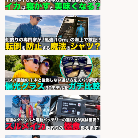
UTエージェント株式会社
会社名
sponsored by 求人ボックス
日払いOKで即日収入/製造スタッフ/
「広島市佐伯区」「時給1,200円」
日払いOK!広島市佐伯区でお魚のパ
ック詰めや品出しスタッフ/未経験
歓迎×残業少なめ×週4日〜OK/広島
県/広島市西区
株式会社ホットスタッフ五日市
会社名
sponsored by 求人ボックス
日払いOKで即日収入/製造スタッフ/
「堺市堺区」「時給1,600円」入社
祝金10万円/自転車部品や釣り具の
組立/堺市堺区の工場/未経験歓迎