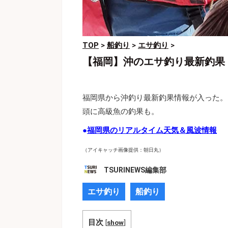
TOP
>
船釣り
>
エサ釣り
>
【福岡】沖のエサ釣り最新釣果
福岡県から沖釣り最新釣果情報が入った。
頭に高級魚の釣果も。
●
福岡県のリアルタイム天気＆風波情報
（アイキャッチ画像提供：朝日丸）
TSURINEWS編集部
エサ釣り
船釣り
目次
[
show
]