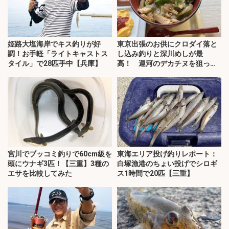
姫路大塩海岸でキス釣りが好
東京出張のお供にクロダイ落と
調！お手軽「ライトキャストス
し込み釣りと深川めしが最
タイル」で28匹手中【兵庫】
高！ 運河のデカチヌを狙って
みた
宮川でブッコミ釣りで60cm級を
東海エリア投げ釣りレポート：
頭にウナギ3匹！【三重】3種の
白塚漁港のちょい投げでシロギ
エサを比較してみた
ス1時間で20匹【三重】