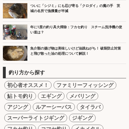
ついに「シジミ」にも忍び寄る「クロダイ」の魔の手 茨
城の名所で漁獲量が半減
年に1度の釣り具大掃除：フカセ釣り スチーム洗浄機の使
い道は？
魚介類の揚げ物は美味しいけど油跳ねがち！ 破裂防止対策
と飛び散った油の処理について解説！
釣り方から探す
初心者オススメ！
ファミリーフィッシング
鮎トモ釣り
エギング
メバリング
アジング
ルアーシーバス
タイラバ
スーパーライトジギング
ジギング
フカセ釣り
コマセ釣り
イカメタル