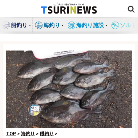
コ
ン
テ
船釣り
海釣り
海釣り施設
ソルト
ン
ツ
へ
ス
キ
ッ
プ
TOP
>
海釣り
>
磯釣り
>