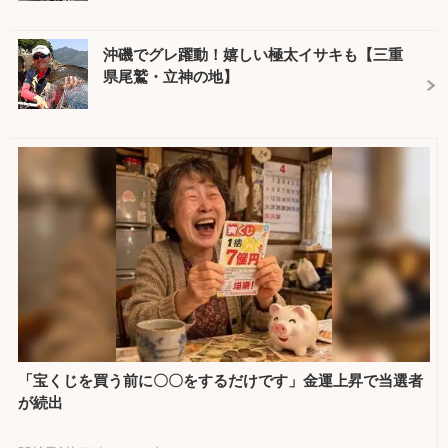
沖磯でグレ躍動！嬉しい極太イサキも【三重
県尾鷲・立神の地】
「宝くじを買う前に〇〇をするだけです」金運上昇で当選者
が続出