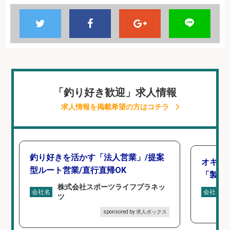
「釣り好き歓迎」求人情報
求人情報を掲載希望の方はコチラ
釣り好きを活かす「法人営業」/提案
オキア
型ルート営業/直行直帰OK
「製造
株式会社スポーツライフプラネッ
会社名
会社名
ツ
sponsored by 求人ボックス