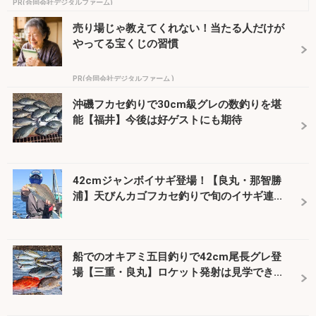
PR(合同会社デジタルファーム)
売り場じゃ教えてくれない！当たる人だけが
やってる宝くじの習慣
PR(合同会社デジタルファーム )
沖磯フカセ釣りで30cm級グレの数釣りを堪
能【福井】今後は好ゲストにも期待
42cmジャンボイサギ登場！【良丸・那智勝
浦】天びんカゴフカセ釣りで旬のイサギ連...
船でのオキアミ五目釣りで42cm尾長グレ登
場【三重・良丸】ロケット発射は見学でき...