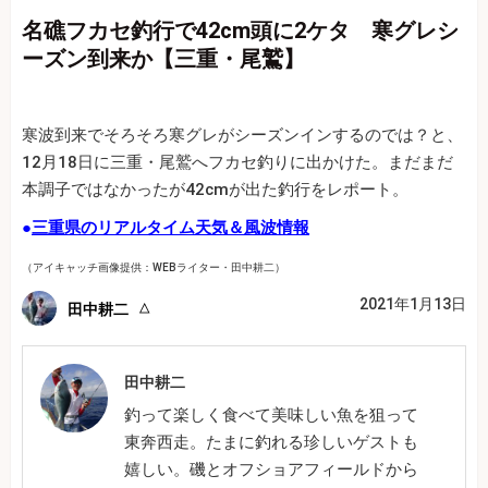
名礁フカセ釣行で42cm頭に2ケタ 寒グレシ
ーズン到来か【三重・尾鷲】
寒波到来でそろそろ寒グレがシーズンインするのでは？と、
12月18日に三重・尾鷲へフカセ釣りに出かけた。まだまだ
本調子ではなかったが42cmが出た釣行をレポート。
●
三重県のリアルタイム天気＆風波情報
（アイキャッチ画像提供：WEBライター・田中耕二）
2021年1月13日
田中耕二
田中耕二
釣って楽しく食べて美味しい魚を狙って
東奔西走。たまに釣れる珍しいゲストも
嬉しい。磯とオフショアフィールドから