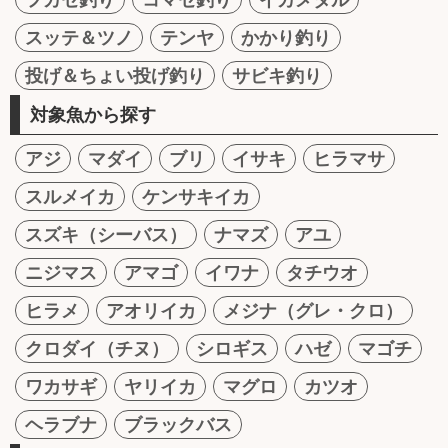
スッテ＆ツノ
テンヤ
かかり釣り
投げ＆ちょい投げ釣り
サビキ釣り
対象魚から探す
アジ
マダイ
ブリ
イサキ
ヒラマサ
スルメイカ
ケンサキイカ
スズキ（シーバス）
ナマズ
アユ
ニジマス
アマゴ
イワナ
タチウオ
ヒラメ
アオリイカ
メジナ（グレ・クロ）
クロダイ（チヌ）
シロギス
ハゼ
マゴチ
ワカサギ
ヤリイカ
マグロ
カツオ
ヘラブナ
ブラックバス