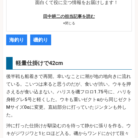
面白くて役に立つ情報をお届けします！
田中耕二の担当記事を読む
×
閉じる
海釣り
磯釣り
軽量仕掛けで42cm
後半戦も船着きで再開。幸いなことに潮が地の地向きに流れ
ている。こいつは来ると思うのだが、食いが渋い。ウキを押
さえるが食い込まない。ハリスを磯フロロ1.75号に、ハリを
身軽グレ5号と軽くした。ウキも重いゼクトαから同じゼクト
Mサイズ0αに変更。直結部分に打っていたジンタンも外し
た。
沖に打った仕掛けが馴染むのを待って静かに張りを作る。ウ
キがジワジワと1ヒロほど入る。磯からワンドにかけて段々