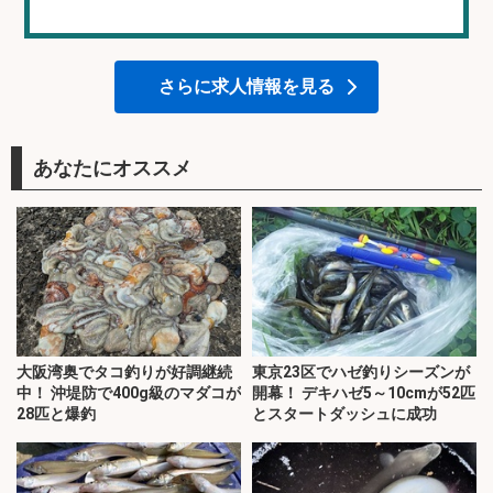
さらに求人情報を見る
あなたにオススメ
大阪湾奥でタコ釣りが好調継続
東京23区でハゼ釣りシーズンが
中！ 沖堤防で400g級のマダコが
開幕！ デキハゼ5～10cmが52匹
28匹と爆釣
とスタートダッシュに成功