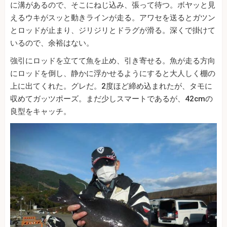
に溝があるので、そこにねじ込み、張って待つ。ボヤッと見
えるウキがスッと動きラインが走る。アワセを送るとガツン
とロッドが止まり、ジリジリとドラグが滑る。深くで掛けて
いるので、余裕はない。
強引にロッドを立てて魚を止め、引き寄せる。魚が走る方向
にロッドを倒し、静かに浮かせるようにすると大人しく棚の
上に出てくれた。グレだ。2度ほど締め込まれたが、タモに
収めてガッツポーズ。まだ少しスマートであるが、42cmの
良型をキャッチ。