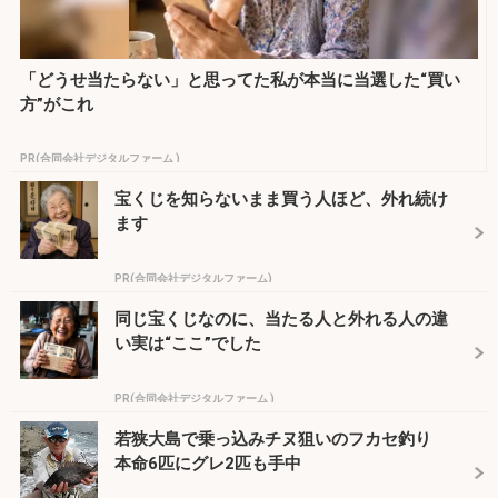
「どうせ当たらない」と思ってた私が本当に当選した“買い
方”がこれ
PR(合同会社デジタルファーム )
宝くじを知らないまま買う人ほど、外れ続け
ます
PR(合同会社デジタルファーム)
同じ宝くじなのに、当たる人と外れる人の違
い実は“ここ”でした
PR(合同会社デジタルファーム )
若狭大島で乗っ込みチヌ狙いのフカセ釣り
本命6匹にグレ2匹も手中