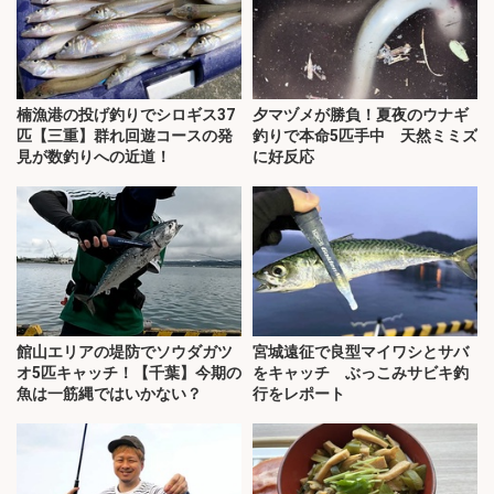
楠漁港の投げ釣りでシロギス37
夕マヅメが勝負！夏夜のウナギ
匹【三重】群れ回遊コースの発
釣りで本命5匹手中 天然ミミズ
見が数釣りへの近道！
に好反応
館山エリアの堤防でソウダガツ
宮城遠征で良型マイワシとサバ
オ5匹キャッチ！【千葉】今期の
をキャッチ ぶっこみサビキ釣
魚は一筋縄ではいかない？
行をレポート