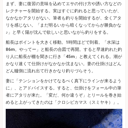
まず、妻に復習の意味を込めてエサの付け方や誘い方などの
レクチャーを開始する。実はすぐに釣れると思っていたが、
なかなかアタリがない。筆者も釣りを開始するが、全くアタ
リを感じない。「まだ明るいから暗くなってからが勝負かな
♪」と早く陽が沈んで欲しいと思いながら釣りをする。
船長はポイントを大きく移動。1時間ほどで到着。「水深は
86m。やってー」と船長の合図で再開。すると早速釣れた釣
り人に船長が棚を聞きに行き「45m」と教えてくれる。潮が
かなり速くて仕掛けがなかなか沈まない。妻の仕掛けはどん
どん艫側に流れ出て行きかなり釣りづらそう。
妻に「テンションをかけてなるべく真下にラインが来るよう
に」、とアドバイスする。すると、仕掛けをフォール中の筆
者にアタリが来た。「変だ、何か違うぞ」とリールを巻き始
めると上がってきたのは「クロシビカマス（スミヤキ）」。