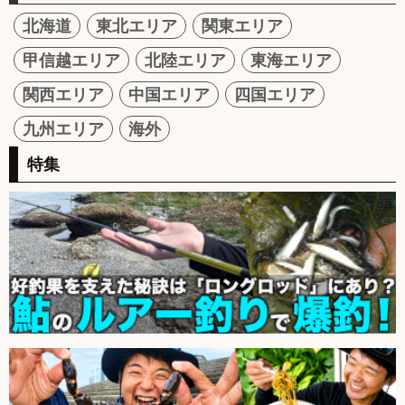
北海道
東北エリア
関東エリア
甲信越エリア
北陸エリア
東海エリア
関西エリア
中国エリア
四国エリア
九州エリア
海外
特集