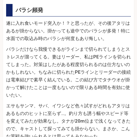
バラシ頻発
遂に入れ食いモード突入か！？と思ったが、その後アタリは
あるが掛からない。掛かっても途中でのバラシが多発！特に
水面での取込み時のバラシが何度もあり悔しい。
バラシだけなら我慢できるがラインまで切られてしまうとス
トレスが溜ってくる。妻はリーダー、私はPEラインを切られ
てしまった。対策はしたがある程度切られるのは仕方ないの
かもしれない。ちなみに切られたPEラインとリーダーの接続
は電車結びで素早く結んでいる。この結び方でタチウオが掛
かって解けたことは一度もないので限りある時間を有効に使
いたい。
エサもサンマ、サバ、イワシなど色々試すがどれもアタリは
あるもののヒットに至らず…。釣り方も誘う幅やスピード等
を変えてみたが効果なし。タナが20m位まで浅くなってきた
ので、キャストして探ってみても掛からない。まさか、こん
な苦戦を強いられるとは思ってもみなかった。