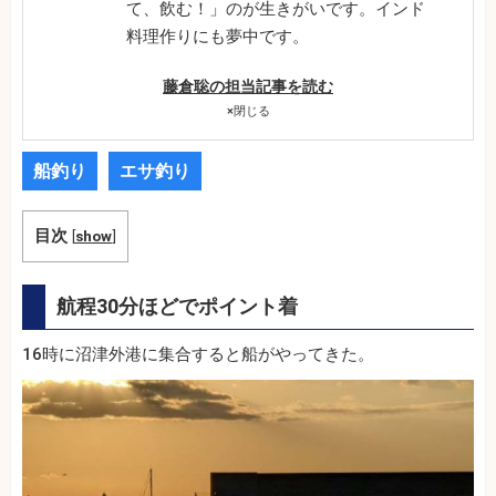
て、飲む！」のが生きがいです。インド
料理作りにも夢中です。
藤倉聡の担当記事を読む
×
閉じる
船釣り
エサ釣り
目次
[
show
]
航程30分ほどでポイント着
16時に沼津外港に集合すると船がやってきた。