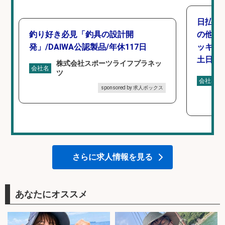
日払い
釣り好き必見「釣具の設計開
の他/
発」/DAIWA公認製品/年休117日
ッキン
土日休み
株式会社スポーツライフプラネッ
会社名
ツ
会社名
sponsored by 求人ボックス
さらに求人情報を見る
あなたにオススメ