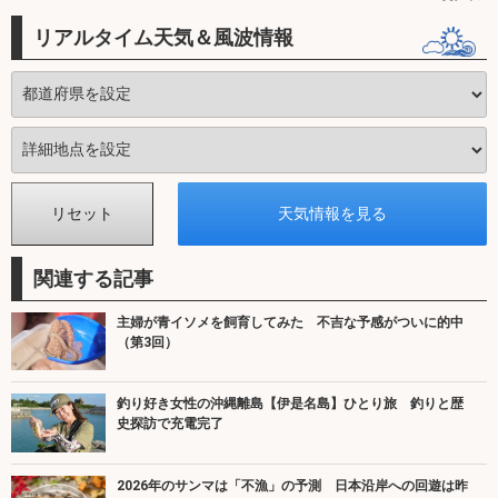
リアルタイム天気＆風波情報
関連する記事
主婦が青イソメを飼育してみた 不吉な予感がついに的中
（第3回）
釣り好き女性の沖縄離島【伊是名島】ひとり旅 釣りと歴
史探訪で充電完了
2026年のサンマは「不漁」の予測 日本沿岸への回遊は昨