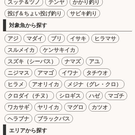
スッテ＆ツノ
テンヤ
かかり釣り
投げ＆ちょい投げ釣り
サビキ釣り
対象魚から探す
アジ
マダイ
ブリ
イサキ
ヒラマサ
スルメイカ
ケンサキイカ
スズキ（シーバス）
ナマズ
アユ
ニジマス
アマゴ
イワナ
タチウオ
ヒラメ
アオリイカ
メジナ（グレ・クロ）
クロダイ（チヌ）
シロギス
ハゼ
マゴチ
ワカサギ
ヤリイカ
マグロ
カツオ
ヘラブナ
ブラックバス
エリアから探す