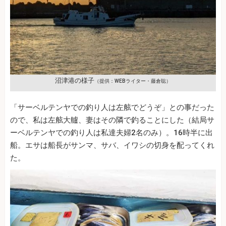
沼津港の様子
（提供：WEBライター・藤倉聡）
「サーベルテンヤでの釣り人は左舷でどうぞ」との事だった
ので、私は左舷大艫、妻はその隣で釣ることにした（結局サ
ーベルテンヤでの釣り人は私達夫婦2名のみ）。16時半に出
船。エサは船長がサンマ、サバ、イワシの切身を配ってくれ
た。