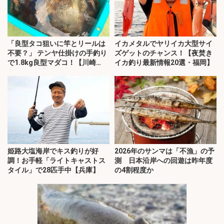
「良型タコ狙いに竿とリールは
イカメタルでヤリイカ大型サイ
不要？」 テンヤ仕掛けの手釣り
ズゲットのチャンス！【夜焚き
で1.8kg良型マダコ！【川崎
イカ釣り最新情報20選・福岡】
丸・東京湾】
姫路大塩海岸でキス釣りが好
2026年のサンマは「不漁」の予
調！お手軽「ライトキャストス
測 日本沿岸への回遊は昨年度
タイル」で28匹手中【兵庫】
の4割程度か