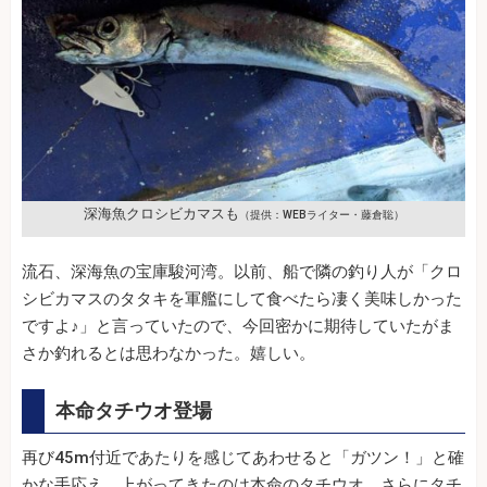
深海魚クロシビカマスも
（提供：WEBライター・藤倉聡）
流石、深海魚の宝庫駿河湾。以前、船で隣の釣り人が「クロ
シビカマスのタタキを軍艦にして食べたら凄く美味しかった
ですよ♪」と言っていたので、今回密かに期待していたがま
さか釣れるとは思わなかった。嬉しい。
本命タチウオ登場
再び45m付近であたりを感じてあわせると「ガツン！」と確
かな手応え。上がってきたのは本命のタチウオ。さらにタチ