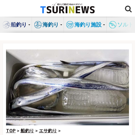
コ
ン
テ
船釣り
海釣り
海釣り施設
ソルト
ン
ツ
へ
ス
キ
ッ
プ
TOP
>
船釣り
>
エサ釣り
>