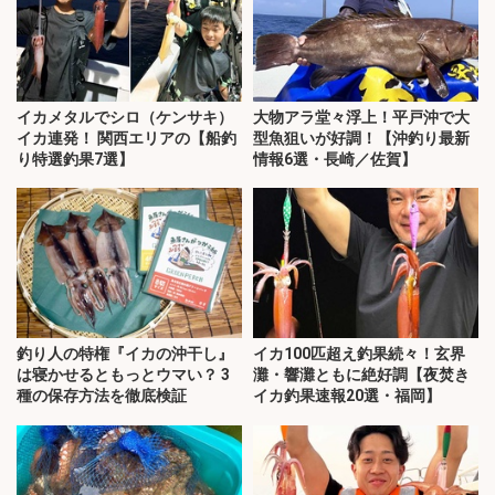
イカメタルでシロ（ケンサキ）
大物アラ堂々浮上！平戸沖で大
イカ連発！ 関西エリアの【船釣
型魚狙いが好調！【沖釣り最新
り特選釣果7選】
情報6選・長崎／佐賀】
釣り人の特権『イカの沖干し』
イカ100匹超え釣果続々！玄界
は寝かせるともっとウマい？ 3
灘・響灘ともに絶好調【夜焚き
種の保存方法を徹底検証
イカ釣果速報20選・福岡】