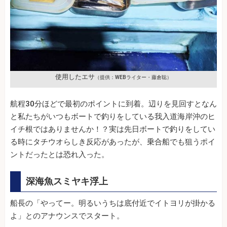
使用したエサ
（提供：WEBライター・藤倉聡）
航程30分ほどで最初のポイントに到着。辺りを見回すとなん
と私たちがいつもボートで釣りをしている我入道海岸沖のヒ
イチ根ではありませんか！？実は先日ボートで釣りをしてい
る時にタチウオらしき反応があったが、乗合船でも狙うポイ
ントだったとは恐れ入った。
深海魚スミヤキ浮上
船長の「やってー。明るいうちは底付近でイトヨリが掛かる
よ」とのアナウンスでスタート。