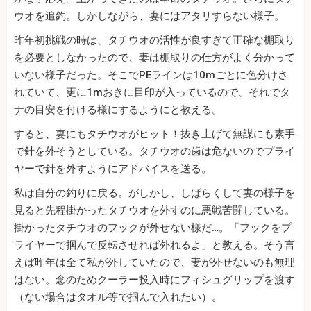
ウオを追釣。しかしながら、妻にはアタリすらない様子。
昨年初挑戦の時は、タチウオの活性が良すぎて正確な棚取り
を必要としなかったので、妻は棚取りの仕方がよく分かって
いない様子だった。そこでPEラインは10mごとに色分けさ
れていて、更に1mおきに目印が入っているので、それでタ
ナの目安を付ける様にするようにと教える。
すると、妻にもタチウオがヒット！抜き上げて無謀にも素手
で針を外そうとしている。タチウオの歯は危ないのでプライ
ヤーで針を外すようにアドバイスを送る。
私は自分の釣りに戻る。がしかし、しばらくして妻の様子を
見ると先程掛かったタチウオを外すのに悪戦苦闘している。
掛かったタチウオのフックが外せない様だ…。「フックをプ
ライヤーで掴んで反転させれば外れるよ」と教える。そう言
えば昨年は全て私が外していたので、妻が外せないのも無理
はない。念のためクーラー投入時にフィシュグリップを渡す
（ない場合はタオル等で掴んで入れたい）。