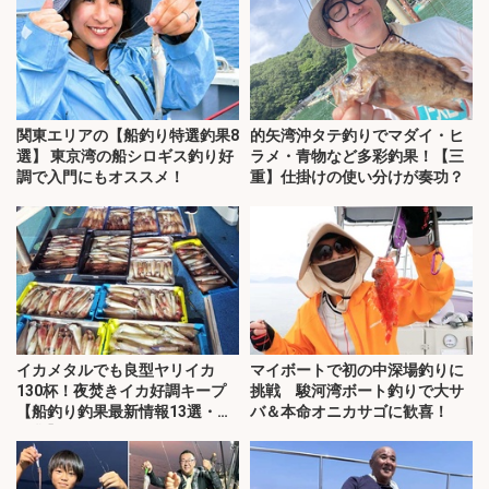
関東エリアの【船釣り特選釣果8
的矢湾沖タテ釣りでマダイ・ヒ
選】 東京湾の船シロギス釣り好
ラメ・青物など多彩釣果！【三
調で入門にもオススメ！
重】仕掛けの使い分けが奏功？
イカメタルでも良型ヤリイカ
マイボートで初の中深場釣りに
130杯！夜焚きイカ好調キープ
挑戦 駿河湾ボート釣りで大サ
【船釣り釣果最新情報13選・玄
バ＆本命オニカサゴに歓喜！
界灘】