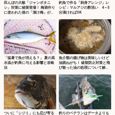
田んぼの大敵「ジャンボタニ
釣魚で作る「刺身アレンジ」レ
シ」対策に秘策登場！ 梅酒作り
シピ：マルアジの酢洗い 4～5
に使われた後の「漬け梅」が効
分漬ければOK
く？
「猛暑で魚が消える？」 夏の高
魚介類の揚げ物は美味しいけど
水温が釣果に与える影響と攻略
油跳ねがち！ 破裂防止対策と飛
法
び散った油の処理について解
説！
ついに「シジミ」にも忍び寄る
釣りのベテランはデータよりも