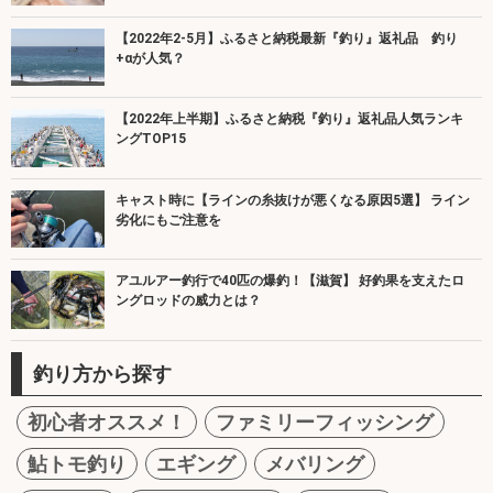
【2022年2-5月】ふるさと納税最新『釣り』返礼品 釣り
+αが人気？
【2022年上半期】ふるさと納税『釣り』返礼品人気ランキ
ングTOP15
キャスト時に【ラインの糸抜けが悪くなる原因5選】 ライン
劣化にもご注意を
アユルアー釣行で40匹の爆釣！【滋賀】 好釣果を支えたロ
ングロッドの威力とは？
釣り方から探す
初心者オススメ！
ファミリーフィッシング
鮎トモ釣り
エギング
メバリング