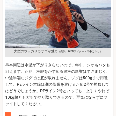
大型のウッカリカサゴが魅力
（提供：WEBライター・田中こうじ）
串本周辺は水温が下がりきらないので、年中、シオもハタも
狙えます。ただ、潮岬をかすめる黒潮の影響はすさまじく、
中途半端なジグでは底が取れません。ジグは500gまで用意
して、PEライン本線は潮の影響を避けるため2号で勝負して
はどうでしょうか。PEライン2号といっても、上手くやれば
10kg超ともガチでやり取りできるので、弱気にならずにフ
ァイトしてください。