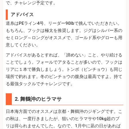
で、チャレンジ予定です。
アドバイス
道糸はPEライン4号、リーダー90lbで挑んでいただきたい。
もちろん、フックは極太を推奨します。ジグはシルバー系の
セミロング～ロングがオススメで、ゴールド系やグローも用
意してください。
アドバイスがあるとすれば、「諦めない」こと、やり続ける
ことでしょう。フォールでアタることが多いので、フックは
リアに１本で勝負しましょう。トンボ（ビンチョウ）も同じ
場所で釣れます。冬のビンチョウの腹身は最高ですよ。持て
る最強タックルでチャレンジです。
2. 舞鶴沖のヒラマサ
日本海方面でのオススメは京都・舞鶴沖のジギングです。こ
の秋は、一度行きましたが、狙いのヒラマサや10kg超のブ
リは得られませんでした。なので、1月中に凪の日があれば