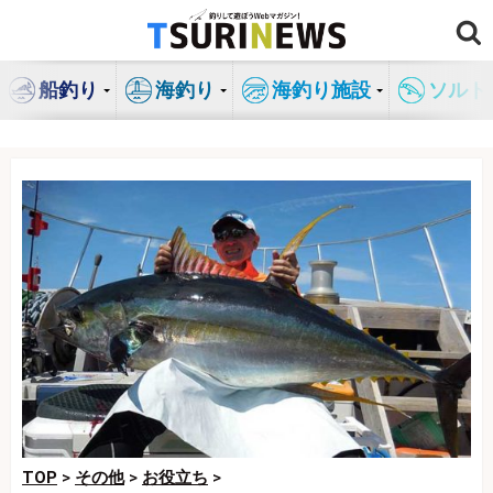
コ
ン
テ
船釣り
海釣り
海釣り施設
ソルト
ン
ツ
へ
ス
キ
ッ
プ
TOP
>
その他
>
お役立ち
>