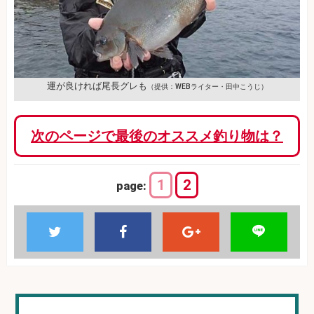
運が良ければ尾長グレも
（提供：WEBライター・田中こうじ）
次のページで最後のオススメ釣り物は？
1
2
page: