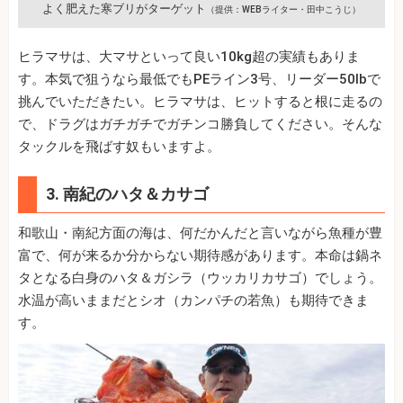
よく肥えた寒ブリがターゲット
（提供：WEBライター・田中こうじ）
ヒラマサは、大マサといって良い10kg超の実績もありま
す。本気で狙うなら最低でもPEライン3号、リーダー50lbで
挑んでいただきたい。ヒラマサは、ヒットすると根に走るの
で、ドラグはガチガチでガチンコ勝負してください。そんな
タックルを飛ばす奴もいますよ。
3. 南紀のハタ＆カサゴ
和歌山・南紀方面の海は、何だかんだと言いながら魚種が豊
富で、何が来るか分からない期待感があります。本命は鍋ネ
タとなる白身のハタ＆ガシラ（ウッカリカサゴ）でしょう。
水温が高いままだとシオ（カンパチの若魚）も期待できま
す。