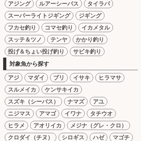
アジング
ルアーシーバス
タイラバ
スーパーライトジギング
ジギング
フカセ釣り
コマセ釣り
イカメタル
スッテ＆ツノ
テンヤ
かかり釣り
投げ＆ちょい投げ釣り
サビキ釣り
対象魚から探す
アジ
マダイ
ブリ
イサキ
ヒラマサ
スルメイカ
ケンサキイカ
スズキ（シーバス）
ナマズ
アユ
ニジマス
アマゴ
イワナ
タチウオ
ヒラメ
アオリイカ
メジナ（グレ・クロ）
クロダイ（チヌ）
シロギス
ハゼ
マゴチ