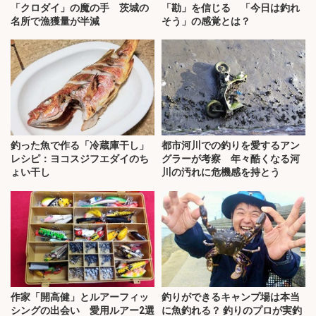
「クロダイ」の魔の手 茨城の
「勘」を信じる 「今日は釣れ
名所で漁獲量が半減
そう」の感覚とは？
釣った魚で作る「冷蔵庫干し」
都市河川での釣りを愛するアン
レシピ：ヨコスジフエダイのち
グラーが考察 年々酷くなる河
ょい干し
川の汚れに危機感を持とう
作家「開高健」とルアーフィッ
釣りができるキャンプ場は本当
シングの出会い 愛用ルアー2選
に魚釣れる？ 釣りのプロが実釣