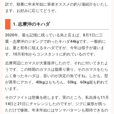
訳で、順番に年末年始に筆者オススメの釣り場紹介をいたし
ます。お好みに応じてどうぞ。
1. 志摩沖のキハダ
2020年、最も記憶に残っている魚と言えば、8月1日に三
重・志摩沖のジギングで釣ったキハダ44kgです。一般的に
は、夏と初冬に狙えるキハダですが、今年は様子が違いま
す。10月初旬からコンスタントに釣れているのです。
志摩周辺にカマスが大量接岸したので、それに付いてきたよ
うです。この時期のカマスは脂乗り乗り。そのカマスをたら
ふく食ったキハダは、旨いのが決定の魚ですね。しかも、型
が異常にデカイ。40kgはもちろん、50kg、60kg超も釣れて
います。
そのファイトは想像を絶します。実のところ、私自身も11月
14日と21日にチャレンジしたのですが、ジグに歯形が残っ
ただけで惨敗。年末年始にはサンマパターンも期待できるの