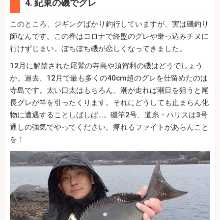
4. 紀東の磯でグレ
このところ、ジギングばかり釣行していますが、実は磯釣り
師なんです。この春はコロナで終盤のグレや乗っ込みチヌに
行けずじまい。ぼちぼち磯が恋しくなってきました。
12月に解禁された尾鷲の寺島や須賀利の磯はどうでしょう
か。過去、12月で最も多くの40cm超のグレを仕留めたのは
寺島です。太い口太はもちろん、潮が走れば潮目を狙うと尾
長グレが竿を引ったくります。それにどうしても止まらん化
物に遭遇することしばしば…。磯竿2号、道糸・ハリスは3号
通しの強気でやってください。痺れるファイトがあらんこと
を！