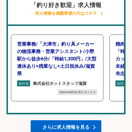
「釣り好き歓迎」求人情報
求人情報を掲載希望の方はコチラ
営業事務/「大津市」釣り具メーカー
精肉・
の物流事務・営業アシスタント/小野
「時給1
駅から徒歩6分/「時給1,300円」/大型
カット
連休あり×残業なし×土日祝休み/滋賀
未経験
県
布志市
株式会社ホットスタッフ滋賀
会社名
会社名
sponsored by 求人ボックス
さらに求人情報を見る